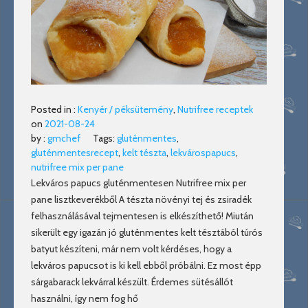
Posted in :
Kenyér / péksütemény
,
Nutrifree receptek
on
2021-08-24
by :
gmchef
Tags:
gluténmentes
,
gluténmentesrecept
,
kelt tészta
,
lekvárospapucs
,
nutrifree mix per pane
Lekváros papucs gluténmentesen Nutrifree mix per
pane lisztkeverékből A tészta növényi tej és zsiradék
felhasználásával tejmentesen is elkészíthető! Miután
sikerült egy igazán jó gluténmentes kelt tésztából túrós
batyut készíteni, már nem volt kérdéses, hogy a
lekváros papucsot is ki kell ebből próbálni. Ez most épp
sárgabarack lekvárral készült. Érdemes sütésállót
használni, így nem fog hő