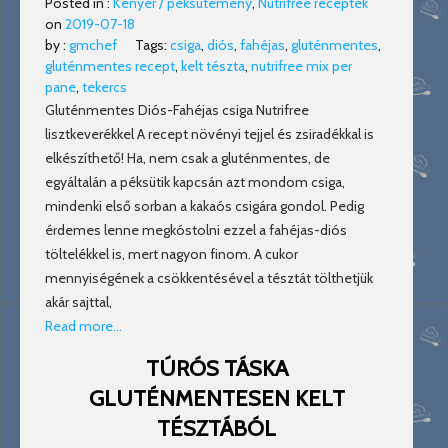
Posted in :
Kenyér / péksütemény
,
Nutrifree receptek
on
2019-07-18
by :
gmchef
Tags:
csiga
,
diós
,
fahéjas
,
gluténmentes
,
gluténmentes recept
,
kelt tészta
,
nutrifree mix per
pane
,
tekercs
Gluténmentes Diós-Fahéjas csiga Nutrifree
lisztkeverékkel A recept növényi tejjel és zsiradékkal is
elkészíthető! Ha, nem csak a gluténmentes, de
egyáltalán a péksütik kapcsán azt mondom csiga,
mindenki első sorban a kakaós csigára gondol. Pedig
érdemes lenne megkóstolni ezzel a fahéjas-diós
töltelékkel is, mert nagyon finom. A cukor
mennyiségének a csökkentésével a tésztát tölthetjük
akár sajttal,
Read more…
TÚRÓS TÁSKA
GLUTÉNMENTESEN KELT
TÉSZTÁBÓL