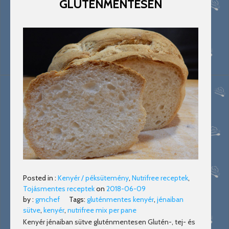
GLUTÉNMENTESEN
Posted in :
Kenyér / péksütemény
,
Nutrifree receptek
,
Tojásmentes receptek
on
2018-06-09
by :
gmchef
Tags:
gluténmentes kenyér
,
jénaiban
sütve
,
kenyér
,
nutrifree mix per pane
Kenyér jénaiban sütve gluténmentesen Glutén-, tej- és