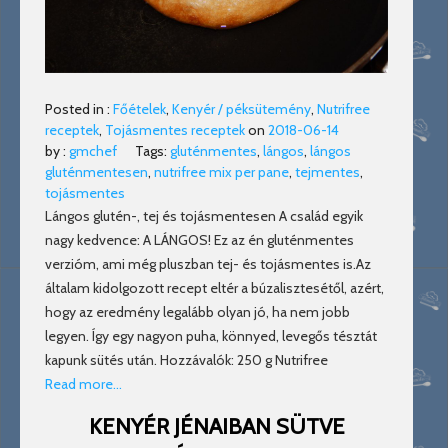
Posted in :
Főételek
,
Kenyér / péksütemény
,
Nutrifree
receptek
,
Tojásmentes receptek
on
2018-06-14
by :
gmchef
Tags:
gluténmentes
,
lángos
,
lángos
gluténmentesen
,
nutrifree mix per pane
,
tejmentes
,
tojásmentes
Lángos glutén-, tej és tojásmentesen A család egyik
nagy kedvence: A LÁNGOS! Ez az én gluténmentes
verzióm, ami még pluszban tej- és tojásmentes is.Az
általam kidolgozott recept eltér a búzalisztesétől, azért,
hogy az eredmény legalább olyan jó, ha nem jobb
legyen. Így egy nagyon puha, könnyed, levegős tésztát
kapunk sütés után. Hozzávalók: 250 g Nutrifree
Read more…
KENYÉR JÉNAIBAN SÜTVE