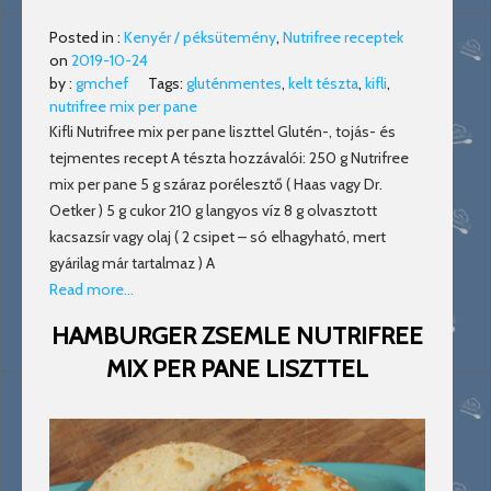
Posted in :
Kenyér / péksütemény
,
Nutrifree receptek
on
2019-10-24
by :
gmchef
Tags:
gluténmentes
,
kelt tészta
,
kifli
,
nutrifree mix per pane
Kifli Nutrifree mix per pane liszttel Glutén-, tojás- és
tejmentes recept A tészta hozzávalói: 250 g Nutrifree
mix per pane 5 g száraz porélesztő ( Haas vagy Dr.
Oetker ) 5 g cukor 210 g langyos víz 8 g olvasztott
kacsazsír vagy olaj ( 2 csipet – só elhagyható, mert
gyárilag már tartalmaz ) A
Read more…
HAMBURGER ZSEMLE NUTRIFREE
MIX PER PANE LISZTTEL