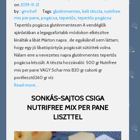
on
2019-11-21
by :
gmchef
Tags:
gluténmentes
,
kelt tészta
,
nutrifree
mix per pane
,
pogácsa
,
tepertős
,
tepertős pogácsa
Tepertős pogácsa gluténmentesen A vendéglők
ajánlatában a legagyafúrtabb módokon elkészítve
kínálták a libát Márton napra , de egyiküknél sem láttam,
hogy egy jó libatöpörtyűs pogácsát sütöttek volna.
Nálam erre a nevezetes napra gluténmentes tepertős
pogácsa készült. A tészta hozzávalói: 500 gr Nutrifree
mix per pane VAGY Schar mix B20 gr cukor6 gr
porélesztő260 gr víz
Read more…
SONKÁS-SAJTOS CSIGA
NUTRIFREE MIX PER PANE
LISZTTEL