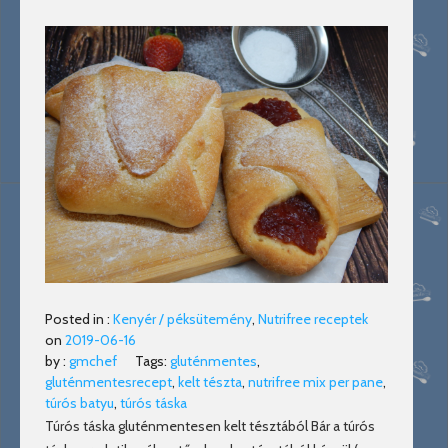
Posted in :
Kenyér / péksütemény
,
Nutrifree receptek
on
2019-06-16
by :
gmchef
Tags:
gluténmentes
,
gluténmentesrecept
,
kelt tészta
,
nutrifree mix per pane
,
túrós batyu
,
túrós táska
Túrós táska gluténmentesen kelt tésztából Bár a túrós