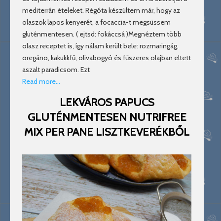
mediterrán ételeket. Régóta készültem már, hogy az
olaszok lapos kenyerét, a focaccia-t megsüssem
gluténmentesen. ( ejtsd: fokáccsá )Megnéztem több
olasz receptet is, így nálam került bele: rozmaringág,
oregáno, kakukkfű, olivabogyó és fűszeres olajban eltett
aszalt paradicsom. Ezt
Read more…
LEKVÁROS PAPUCS
GLUTÉNMENTESEN NUTRIFREE
MIX PER PANE LISZTKEVERÉKBŐL