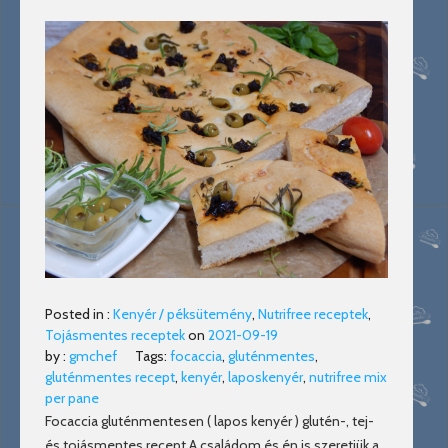
Posted in :
Kenyér / péksütemény
,
Nutrifree receptek
,
Tojásmentes receptek
on
2021-09-19
by :
gmchef
Tags:
focaccia
,
gluténmentes
,
gluténmentes recept
,
kenyér
,
laposkenyér
,
nutrifree mix
per pane
Focaccia gluténmentesen ( lapos kenyér ) glutén-, tej-
és tojásmentes recept A családom és én is szeretjük a