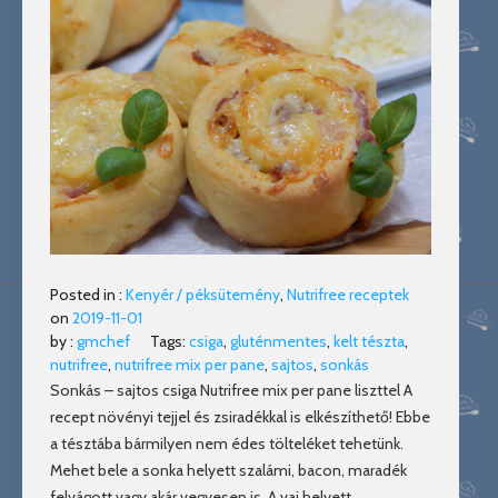
Posted in :
Kenyér / péksütemény
,
Nutrifree receptek
on
2019-11-01
by :
gmchef
Tags:
csiga
,
gluténmentes
,
kelt tészta
,
nutrifree
,
nutrifree mix per pane
,
sajtos
,
sonkás
Sonkás – sajtos csiga Nutrifree mix per pane liszttel A
recept növényi tejjel és zsiradékkal is elkészíthető! Ebbe
a tésztába bármilyen nem édes tölteléket tehetünk.
Mehet bele a sonka helyett szalámi, bacon, maradék
felvágott vagy akár vegyesen is. A vaj helyett