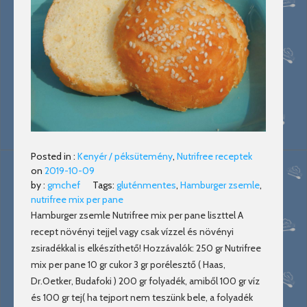
Posted in :
Kenyér / péksütemény
,
Nutrifree receptek
on
2019-10-09
by :
gmchef
Tags:
gluténmentes
,
Hamburger zsemle
,
nutrifree mix per pane
Hamburger zsemle Nutrifree mix per pane liszttel A
recept növényi tejjel vagy csak vízzel és növényi
zsiradékkal is elkészíthető! Hozzávalók: 250 gr Nutrifree
mix per pane 10 gr cukor 3 gr porélesztő ( Haas,
Dr.Oetker, Budafoki ) 200 gr folyadék, amiből 100 gr víz
és 100 gr tej( ha tejport nem teszünk bele, a folyadék