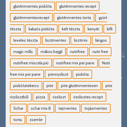
gluténmentes piskóta
gluténmentes recept
gluténmentesrecept
gluténmentes torta
gyúrt
tészta
kakaós piskóta
kelt tészta
kenyér
kifli
leveles tészta
lisztmentes
lisztmix
lángos
magic mills
mákos bejgli
nutrifree
nutri free
nutrifree miscela piú
nutrifree mix per pane
Nutri
free mix per pane
pennysliszt
piskóta
piskótatekercs
pite
pite gluténmentesen
pite
rizslisztből
pizza
rizsliszt
rizslisztes recept
Schar
schar mix B
tejmentes
tojásmentes
torta
zsemle