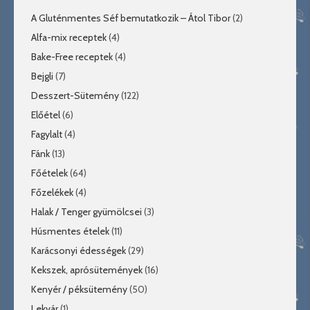
A Gluténmentes Séf bemutatkozik – Átol Tibor
(2)
Alfa-mix receptek
(4)
Bake-Free receptek
(4)
Bejgli
(7)
Desszert-Sütemény
(122)
Előétel
(6)
Fagylalt
(4)
Fánk
(13)
Főételek
(64)
Főzelékek
(4)
Halak / Tenger gyümölcsei
(3)
Húsmentes ételek
(11)
Karácsonyi édességek
(29)
Kekszek, aprósütemények
(16)
Kenyér / péksütemény
(50)
Lekvár
(1)