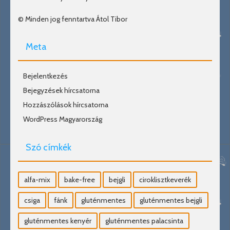
© Minden jog fenntartva Átol Tibor
Meta
Bejelentkezés
Bejegyzések hírcsatorna
Hozzászólások hírcsatorna
WordPress Magyarország
Szó címkék
alfa-mix
bake-free
bejgli
ciroklisztkeverék
csiga
fánk
gluténmentes
gluténmentes bejgli
gluténmentes kenyér
gluténmentes palacsinta