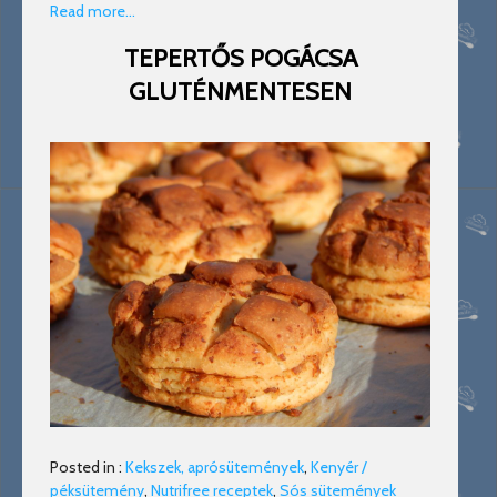
Read more…
TEPERTŐS POGÁCSA
GLUTÉNMENTESEN
Posted in :
Kekszek, aprósütemények
,
Kenyér /
péksütemény
,
Nutrifree receptek
,
Sós sütemények