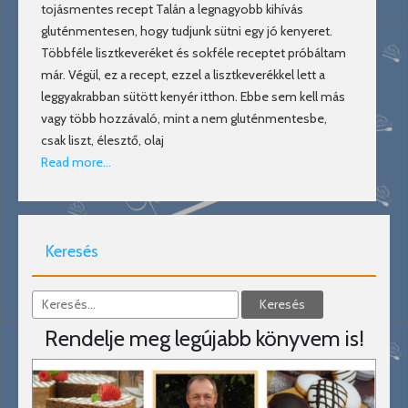
tojásmentes recept Talán a legnagyobb kihívás
gluténmentesen, hogy tudjunk sütni egy jó kenyeret.
Többféle lisztkeveréket és sokféle receptet próbáltam
már. Végül, ez a recept, ezzel a lisztkeverékkel lett a
leggyakrabban sütött kenyér itthon. Ebbe sem kell más
vagy több hozzávaló, mint a nem gluténmentesbe,
csak liszt, élesztő, olaj
Read more…
Keresés
Rendelje meg legújabb könyvem is!