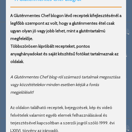
A Gluténmentes Chef blogon lévő receptek kifejlesztésénél a
legfőbb szempont az volt, hogy a gluténmentes étel csak
ugyan olyan jó vagy jobb lehet, mint a gluténtartalmú
megfelelője.
Többszörösen kipróbált recepteket, pontos
anyaghányadokat és saját készítésű fotókat tartalmaznak az
oldalak.
A Gluténmentes Chef blog-ról származó tartalmak megosztása
vagy közzétételekor minden esetben kérjük a forrás
megjelölését!
Az oldalon található receptek, bejegyzések, kép és videó
felvételek valamint egyéb elemek felhasználásával és
terjesztésével kapcsoltban a szerzői jogról szóló 1999. évi
LXXVI. törvény az irányadó.