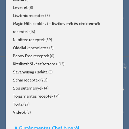
Levesek
(8)
Lisztmix receptek
(5)
Magic Mills cirokliszt – lisztkeverék és ciroktermék
receptek
(16)
Nutrifree receptek
(39)
Oldallal kapcsolatos
(3)
Penny Free receptek
(6)
Rizslisztből készítettem
(103)
Savanyúság / saláta
(3)
Schar receptek
(20)
Sós sütemények
(4)
Tojásmentes receptek
(71)
Torta
(27)
Videók
(3)
A Gluténmentes Chef blogról