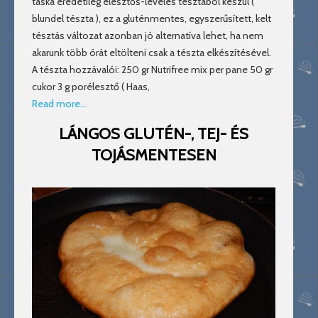
táska eredetileg élesztős-leveles tésztából készül (
blundel tészta ), ez a gluténmentes, egyszerűsített, kelt
tésztás változat azonban jó alternatíva lehet, ha nem
akarunk több órát eltölteni csak a tészta elkészítésével.
A tészta hozzávalói: 250 gr Nutrifree mix per pane 50 gr
cukor 3 g porélesztő ( Haas,
Read more…
LÁNGOS GLUTÉN-, TEJ- ÉS
TOJÁSMENTESEN