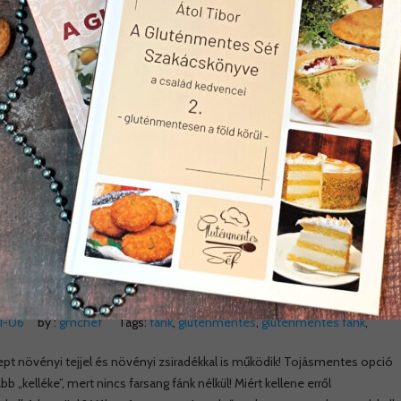
11-06
by :
gmchef
Tags:
fánk
,
gluténmentes
,
gluténmentes fánk
,
pt növényi tejjel és növényi zsiradékkal is működik! Tojásmentes opció
 „kelléke”, mert nincs farsang fánk nélkül! Miért kellene erről