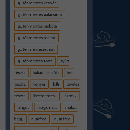
gluténmentes kenyér
gluténmentes palacsinta
gluténmentes piskóta
gluténmentes recept
gluténmentesrecept
gluténmentes torta
gyúrt
tészta
kakaós piskóta
kelt
tészta
kenyér
kifli
leveles
tészta
lisztmentes
lisztmix
lángos
magic mills
mákos
bejgli
nutrifree
nutri free