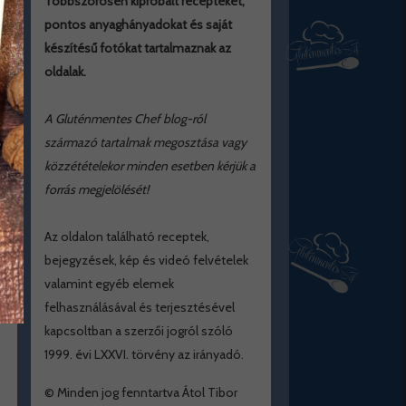
Többszörösen kipróbált recepteket,
pontos anyaghányadokat és saját
készítésű fotókat tartalmaznak az
oldalak.
A Gluténmentes Chef blog-ról
származó tartalmak megosztása vagy
közzétételekor minden esetben kérjük a
forrás megjelölését!
Az oldalon található receptek,
bejegyzések, kép és videó felvételek
valamint egyéb elemek
felhasználásával és terjesztésével
kapcsoltban a szerzői jogról szóló
1999. évi LXXVI. törvény az irányadó.
© Minden jog fenntartva Átol Tibor