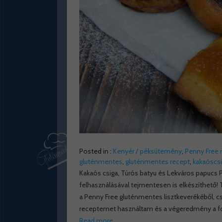
Posted in :
Kenyér / péksütemény
,
Penny Free 
gluténmentes
,
gluténmentes recept
,
kakaóscs
Kakaós csiga, Túrós batyu és Lekváros papucs P
felhasználásával tejmentesen is elkészíthető! T
a Penny Free gluténmentes lisztkeverékéből, 
receptemet használtam és a végeredmény a fo
Read more…