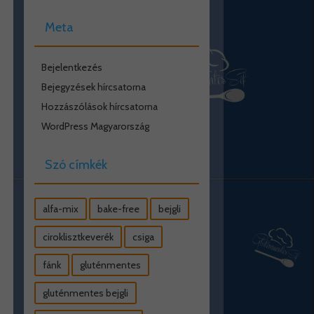
Meta
Bejelentkezés
Bejegyzések hírcsatorna
Hozzászólások hírcsatorna
WordPress Magyarország
Szó címkék
alfa-mix
bake-free
bejgli
ciroklisztkeverék
csiga
fánk
gluténmentes
gluténmentes bejgli