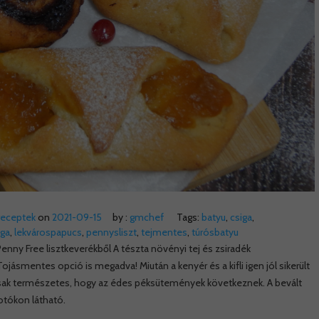
receptek
on
2021-09-15
by :
gmchef
Tags:
batyu
,
csiga
,
iga
,
lekvárospapucs
,
pennysliszt
,
tejmentes
,
túrósbatyu
enny Free lisztkeverékből A tészta növényi tej és zsiradék
ojásmentes opció is megadva! Miután a kenyér és a kifli igen jól sikerült
csak természetes, hogy az édes péksütemények következnek. A bevált
tókon látható.