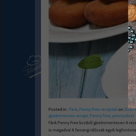
Posted in :
Fánk
,
Penny Free receptek
on
2021-
gluténmentes recept
,
Penny Free
,
pennysliszt
Fánk Penny Free lisztből gluténmentesen A rece
is megadva! A farsangi időszak egyik legfontosabb