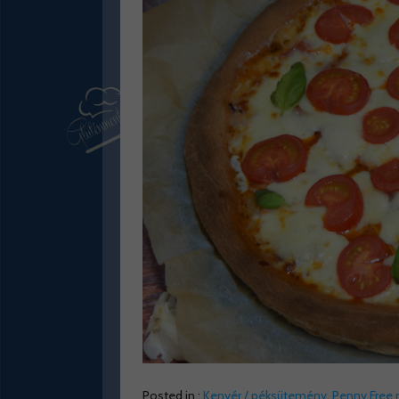
Posted in :
Kenyér / péksütemény
,
Penny Free 