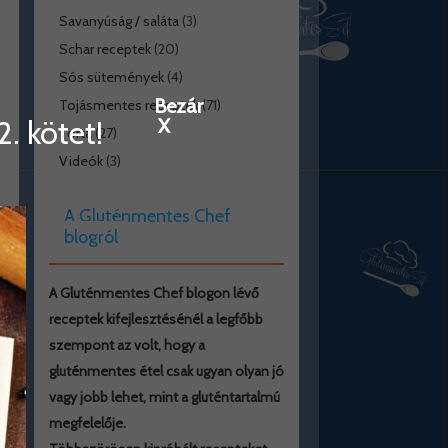
Savanyúság / saláta
(3)
Schar receptek
(20)
Sós sütemények
(4)
Bezár
Tojásmentes receptek
(71)
. kötet!
X
Torta
(27)
Videók
(3)
A Gluténmentes Chef
blogról
A Gluténmentes Chef blogon lévő
receptek kifejlesztésénél a legfőbb
szempont az volt, hogy a
gluténmentes étel csak ugyan olyan jó
vagy jobb lehet, mint a gluténtartalmú
megfelelője.