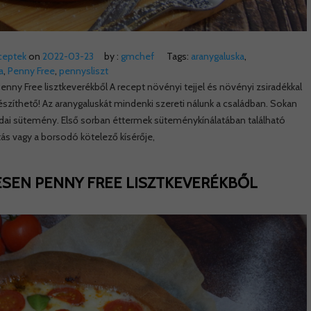
ceptek
on
2022-03-23
by :
gmchef
Tags:
aranygaluska
,
a
,
Penny Free
,
pennysliszt
nny Free lisztkeverékből A recept növényi tejjel és növényi zsiradékkal
készíthető! Az aranygaluskát mindenki szereti nálunk a családban. Sokan
zdai sütemény. Első sorban éttermek süteménykínálatában található
tás vagy a borsodó kötelező kísérője,
SEN PENNY FREE LISZTKEVERÉKBŐL