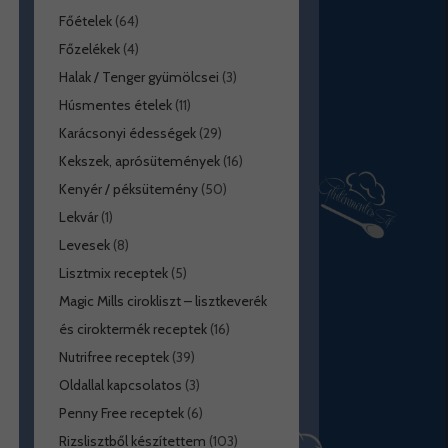
Főételek
(64)
Főzelékek
(4)
Halak / Tenger gyümölcsei
(3)
Húsmentes ételek
(11)
Karácsonyi édességek
(29)
Kekszek, aprósütemények
(16)
Kenyér / péksütemény
(50)
Lekvár
(1)
Levesek
(8)
Lisztmix receptek
(5)
Magic Mills cirokliszt – lisztkeverék
és ciroktermék receptek
(16)
Nutrifree receptek
(39)
Oldallal kapcsolatos
(3)
Penny Free receptek
(6)
Rizslisztből készítettem
(103)