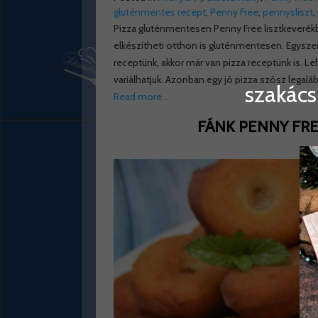
gluténmentes recept
,
Penny Free
,
pennysliszt
,
Pizza gluténmentesen Penny Free lisztkeverékbő
elkészítheti otthon is gluténmentesen. Egysz
receptünk, akkor már van pizza receptünk is. L
variálhatjuk. Azonban egy jó pizza szósz legalá
szakács
Read more…
FÁNK PENNY FR