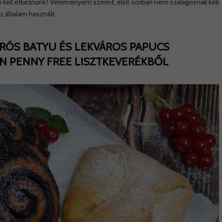
kell étkeznünk? Véleményem szerint, első sorban nem szalagosnak kell
z általam használt
ÚRÓS BATYU ÉS LEKVÁROS PAPUCS
 PENNY FREE LISZTKEVERÉKBŐL