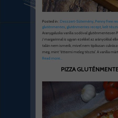
Posted in :
Desszert-Sütemény
,
Penny Free re
gluténmentes
,
gluténmentes recept
,
kelt tészt
Aranygaluska vanília sodóval gluténmentesen Pe
/ margarinnal is ugyan ezekkel az arányokkal el
talán nem ismerik, mivel nem tipikusan cukrás
meg, mint “éttermi meleg tészta”. A vanília már
Read more…
PIZZA GLUTÉNMENTE