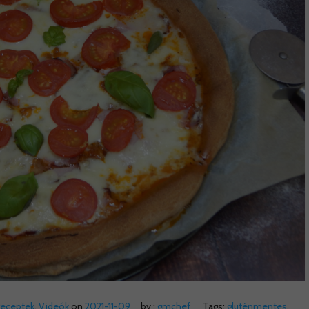
receptek
,
Videók
on
2021-11-09
by :
gmchef
Tags:
gluténmentes
,