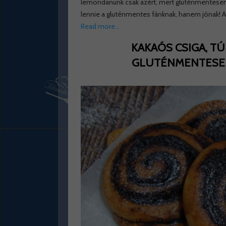
lemondanunk csak azért, mert gluténmentesen 
lennie a gluténmentes fánknak, hanem jónak! A
Read more…
KAKAÓS CSIGA, T
GLUTÉNMENTESEN