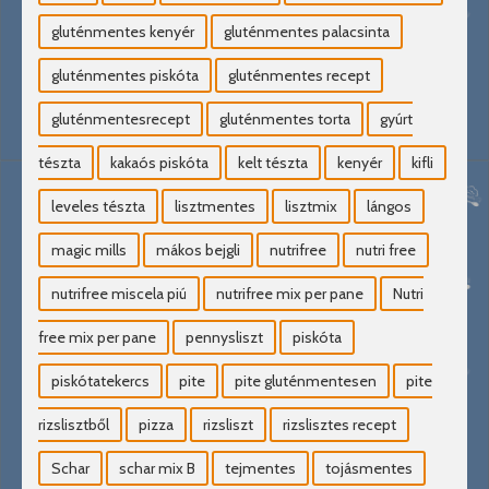
gluténmentes kenyér
gluténmentes palacsinta
gluténmentes piskóta
gluténmentes recept
gluténmentesrecept
gluténmentes torta
gyúrt
tészta
kakaós piskóta
kelt tészta
kenyér
kifli
leveles tészta
lisztmentes
lisztmix
lángos
magic mills
mákos bejgli
nutrifree
nutri free
nutrifree miscela piú
nutrifree mix per pane
Nutri
free mix per pane
pennysliszt
piskóta
piskótatekercs
pite
pite gluténmentesen
pite
rizslisztből
pizza
rizsliszt
rizslisztes recept
Schar
schar mix B
tejmentes
tojásmentes