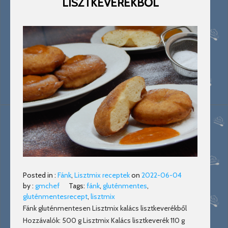
LISZTKEVERÉKBŐL
Posted in :
Fánk
,
Lisztmix receptek
on
2022-06-04
by :
gmchef
Tags:
fánk
,
gluténmentes
,
gluténmentesrecept
,
lisztmix
Fánk gluténmentesen Lisztmix kalács lisztkeverékből
Hozzávalók: 500 g Lisztmix Kalács lisztkeverék 110 g