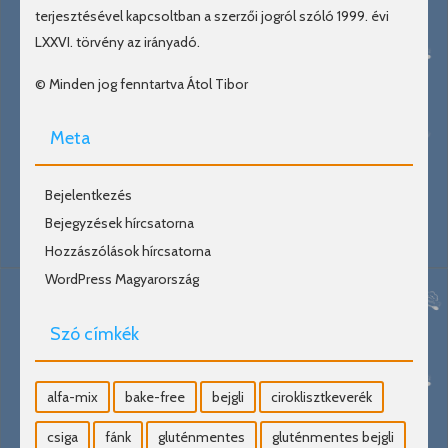
terjesztésével kapcsoltban a szerzői jogról szóló 1999. évi
LXXVI. törvény az irányadó.
© Minden jog fenntartva Átol Tibor
Meta
Bejelentkezés
Bejegyzések hírcsatorna
Hozzászólások hírcsatorna
WordPress Magyarország
Szó címkék
alfa-mix
bake-free
bejgli
ciroklisztkeverék
csiga
fánk
gluténmentes
gluténmentes bejgli