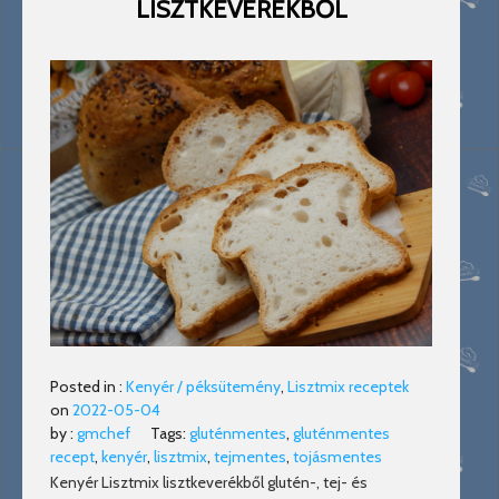
LISZTKEVERÉKBŐL
Posted in :
Kenyér / péksütemény
,
Lisztmix receptek
on
2022-05-04
by :
gmchef
Tags:
gluténmentes
,
gluténmentes
recept
,
kenyér
,
lisztmix
,
tejmentes
,
tojásmentes
Kenyér Lisztmix lisztkeverékből glutén-, tej- és