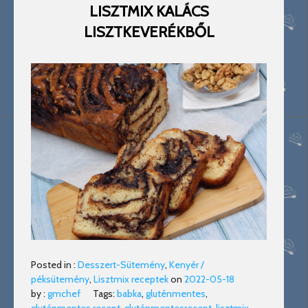
LISZTMIX KALÁCS
LISZTKEVERÉKBŐL
Posted in :
Desszert-Sütemény
,
Kenyér /
péksütemény
,
Lisztmix receptek
on
2022-05-18
by :
gmchef
Tags:
babka
,
gluténmentes
,
gluténmentes recept
,
gluténmentesrecept
,
lisztmix