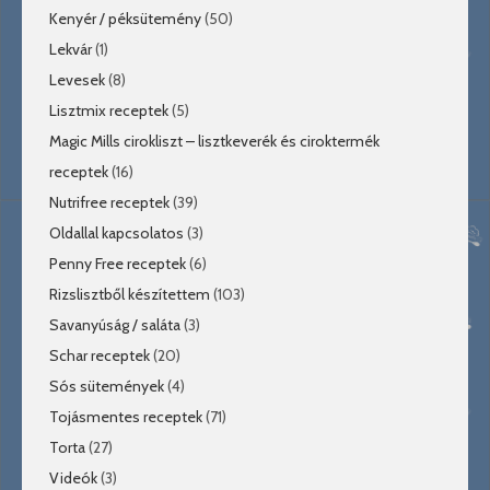
Kenyér / péksütemény
(50)
Lekvár
(1)
Levesek
(8)
Lisztmix receptek
(5)
Magic Mills cirokliszt – lisztkeverék és ciroktermék
receptek
(16)
Nutrifree receptek
(39)
Oldallal kapcsolatos
(3)
Penny Free receptek
(6)
Rizslisztből készítettem
(103)
Savanyúság / saláta
(3)
Schar receptek
(20)
Sós sütemények
(4)
Tojásmentes receptek
(71)
Torta
(27)
Videók
(3)