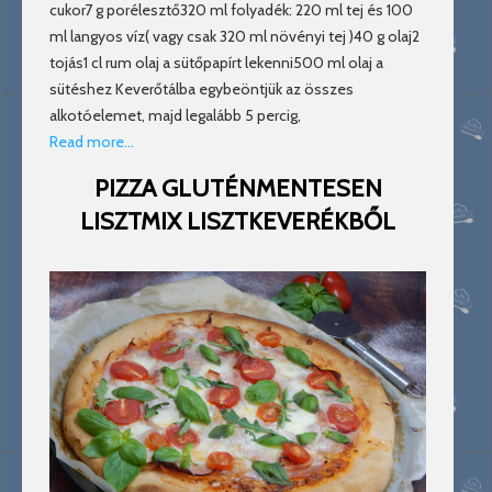
cukor7 g porélesztő320 ml folyadék: 220 ml tej és 100
ml langyos víz( vagy csak 320 ml növényi tej )40 g olaj2
tojás1 cl rum olaj a sütőpapírt lekenni500 ml olaj a
sütéshez Keverőtálba egybeöntjük az összes
alkotóelemet, majd legalább 5 percig,
Read more…
PIZZA GLUTÉNMENTESEN
LISZTMIX LISZTKEVERÉKBŐL