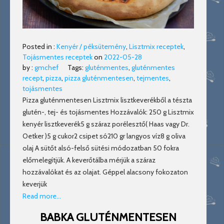
Posted in :
Kenyér / péksütemény
,
Lisztmix receptek
,
Tojásmentes receptek
on
2022-05-28
by :
gmchef
Tags:
gluténmentes
,
gluténmentes
recept
,
pizza
,
pizza gluténmentesen
,
tejmentes
,
tojásmentes
Pizza gluténmentesen Lisztmix lisztkeverékből a tészta
glutén-, tej- és tojásmentes Hozzávalók: 250 g Lisztmix
kenyér lisztkeverék5 g száraz porélesztő( Haas vagy Dr.
Oetker )5 g cukor2 csipet só210 gr langyos víz8 g oliva
olaj A sütőt alsó-felső sütési módozatban 50 fokra
előmelegítjük. A keverőtálba mérjük a száraz
hozzávalókat és az olajat. Géppel alacsony fokozaton
keverjük
Read more…
BABKA GLUTÉNMENTESEN