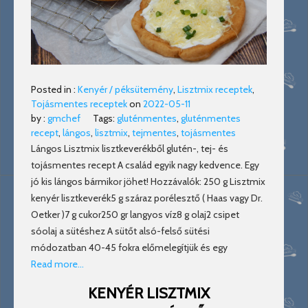
Posted in :
Kenyér / péksütemény
,
Lisztmix receptek
,
Tojásmentes receptek
on
2022-05-11
by :
gmchef
Tags:
gluténmentes
,
gluténmentes
recept
,
lángos
,
lisztmix
,
tejmentes
,
tojásmentes
Lángos Lisztmix lisztkeverékből glutén-, tej- és
tojásmentes recept A család egyik nagy kedvence. Egy
jó kis lángos bármikor jöhet! Hozzávalók: 250 g Lisztmix
kenyér lisztkeverék5 g száraz porélesztő ( Haas vagy Dr.
Oetker )7 g cukor250 gr langyos víz8 g olaj2 csipet
sóolaj a sütéshez A sütőt alsó-felső sütési
módozatban 40-45 fokra előmelegítjük és egy
Read more…
KENYÉR LISZTMIX