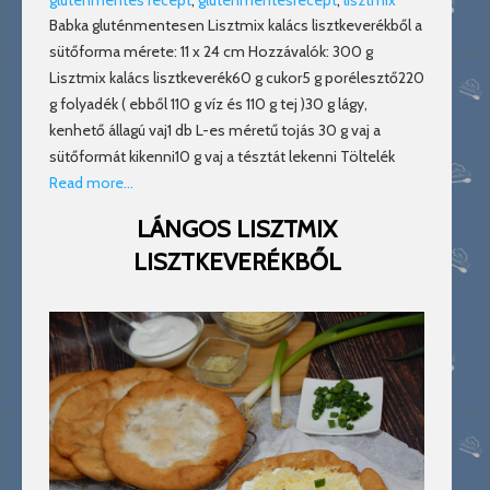
Babka gluténmentesen Lisztmix kalács lisztkeverékből a
sütőforma mérete: 11 x 24 cm Hozzávalók: 300 g
Lisztmix kalács lisztkeverék60 g cukor5 g porélesztő220
g folyadék ( ebből 110 g víz és 110 g tej )30 g lágy,
kenhető állagú vaj1 db L-es méretű tojás 30 g vaj a
sütőformát kikenni10 g vaj a tésztát lekenni Töltelék
Read more…
LÁNGOS LISZTMIX
LISZTKEVERÉKBŐL