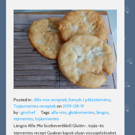
Posted in :
Alfa-mix receptek
,
Kenyér / péksütemény
,
Tojásmentes receptek
on
2019-08-19
by :
gmchef
Tags:
alfa-mix
,
gluténmentes
,
lángos
,
tejmentes
,
tojásmentes
Lángos Alfa-Mix lisztkeverékből Glutén-, tojás-és
tejmentes recept Gyakran kapok olyan visszajelzéseket,