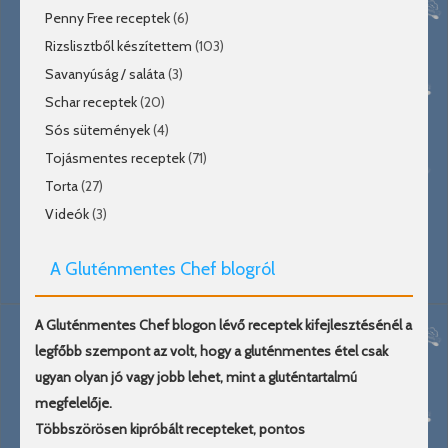
Penny Free receptek
(6)
Rizslisztből készítettem
(103)
Savanyúság / saláta
(3)
Schar receptek
(20)
Sós sütemények
(4)
Tojásmentes receptek
(71)
Torta
(27)
Videók
(3)
A Gluténmentes Chef blogról
A Gluténmentes Chef blogon lévő receptek kifejlesztésénél a
legfőbb szempont az volt, hogy a gluténmentes étel csak
ugyan olyan jó vagy jobb lehet, mint a gluténtartalmú
megfelelője.
Többszörösen kipróbált recepteket, pontos