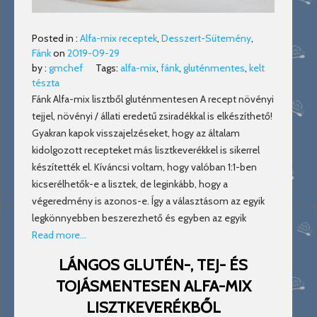
Posted in :
Alfa-mix receptek
,
Desszert-Sütemény
,
Fánk
on
2019-09-29
by :
gmchef
Tags:
alfa-mix
,
fánk
,
gluténmentes
,
kelt
tészta
Fánk Alfa-mix lisztből gluténmentesen A recept növényi
tejjel, növényi / állati eredetű zsiradékkal is elkészíthető!
Gyakran kapok visszajelzéseket, hogy az általam
kidolgozott recepteket más lisztkeverékkel is sikerrel
készítették el. Kíváncsi voltam, hogy valóban 1:1-ben
kicserélhetők-e a lisztek, de leginkább, hogy a
végeredmény is azonos-e. Így a választásom az egyik
legkönnyebben beszerezhető és egyben az egyik
Read more…
LÁNGOS GLUTÉN-, TEJ- ÉS
TOJÁSMENTESEN ALFA-MIX
LISZTKEVERÉKBŐL