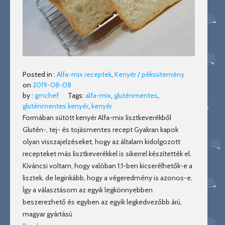
Posted in :
Alfa-mix receptek
,
Kenyér / péksütemény
on
2019-08-08
by :
gmchef
Tags:
alfa-mix
,
gluténmentes
,
gluténmentes kenyér
,
kenyér
Formában sütött kenyér Alfa-mix lisztkeverékből
Glutén-, tej- és tojásmentes recept Gyakran kapok
olyan visszajelzéseket, hogy az általam kidolgozott
recepteket más lisztkeverékkel is sikerrel készítették el.
Kíváncsi voltam, hogy valóban 1:1-ben kicserélhetők-e a
lisztek, de leginkább, hogy a végeredmény is azonos-e.
Így a választásom az egyik legkönnyebben
beszerezhető és egyben az egyik legkedvezőbb árú,
magyar gyártású