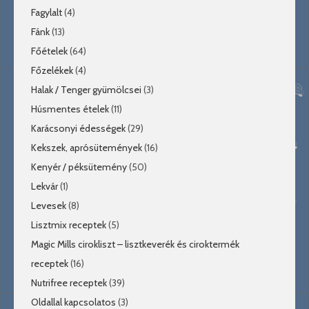
Fagylalt
(4)
Fánk
(13)
Főételek
(64)
Főzelékek
(4)
Halak / Tenger gyümölcsei
(3)
Húsmentes ételek
(11)
Karácsonyi édességek
(29)
Kekszek, aprósütemények
(16)
Kenyér / péksütemény
(50)
Lekvár
(1)
Levesek
(8)
Lisztmix receptek
(5)
Magic Mills cirokliszt – lisztkeverék és ciroktermék
receptek
(16)
Nutrifree receptek
(39)
Oldallal kapcsolatos
(3)