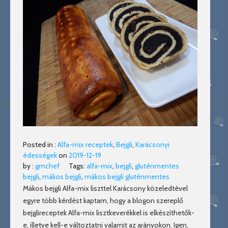
Posted in :
Alfa-mix receptek
,
Bejgli
,
Karácsonyi
édességek
on
2019-12-19
by :
gmchef
Tags:
alfa-mix
,
bejgli
,
gluténmentes
bejgli
,
mákos bejgli
,
mákos bejgli gluténmentes
Mákos bejgli Alfa-mix liszttel Karácsony közeledtével
egyre több kérdést kaptam, hogy a blogon szereplő
bejglireceptek Alfa-mix lisztkeverékkel is elkészíthetők-
e, illetve kell-e változtatni valamit az arányokon. Igen,