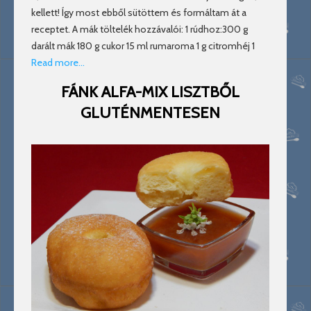
kellett! Így most ebből sütöttem és formáltam át a
receptet. A mák töltelék hozzávalói: 1 rúdhoz:300 g
darált mák 180 g cukor 15 ml rumaroma 1 g citromhéj 1
Read more…
FÁNK ALFA-MIX LISZTBŐL
GLUTÉNMENTESEN