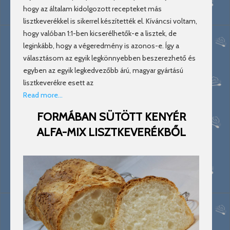
hogy az általam kidolgozott recepteket más
lisztkeverékkel is sikerrel készítették el. Kíváncsi voltam,
hogy valóban 1:1-ben kicserélhetők-e a lisztek, de
leginkább, hogy a végeredmény is azonos-e. Így a
választásom az egyik legkönnyebben beszerezhető és
egyben az egyik legkedvezőbb árú, magyar gyártású
lisztkeverékre esett az
Read more…
FORMÁBAN SÜTÖTT KENYÉR
ALFA-MIX LISZTKEVERÉKBŐL