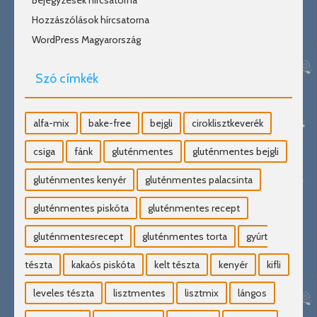
Bejegyzések hírcsatorna
Hozzászólások hírcsatorna
WordPress Magyarország
Szó címkék
alfa-mix
bake-free
bejgli
ciroklisztkeverék
csiga
fánk
gluténmentes
gluténmentes bejgli
gluténmentes kenyér
gluténmentes palacsinta
gluténmentes piskóta
gluténmentes recept
gluténmentesrecept
gluténmentes torta
gyúrt
tészta
kakaós piskóta
kelt tészta
kenyér
kifli
leveles tészta
lisztmentes
lisztmix
lángos