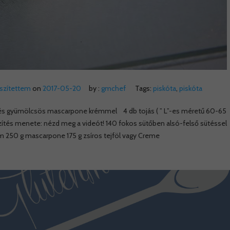
észítettem
on
2017-05-20
by :
gmchef
Tags:
piskóta
,
piskóta
ral és gyümölcsös mascarpone krémmel 4 db tojás ( ” L”-es méretű 60-65
készítés menete: nézd meg a videót! 140 fokos sütőben alsó-felső sütéssel
m 250 g mascarpone 175 g zsíros tejföl vagy Creme