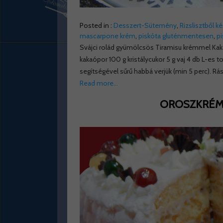
Posted in :
Desszert-Sütemény
,
Rizslisztből k
mascarpone krém
,
piskóta gluténmentesen
,
pi
Svájci rolád gyümölcsös Tiramisu krémmel Kaka
kakaópor 100 g kristálycukor 5 g vaj 4 db L-es to
segítségével sűrű habbá verjük (min 5 perc). Rász
Read more…
OROSZKRÉM