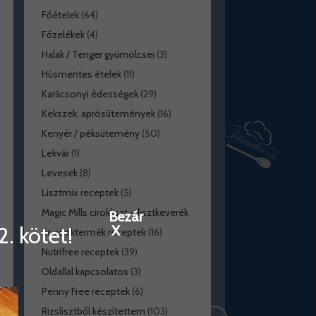
Főételek
(64)
Főzelékek
(4)
Halak / Tenger gyümölcsei
(3)
Húsmentes ételek
(11)
Karácsonyi édességek
(29)
Kekszek, aprósütemények
(16)
Kenyér / péksütemény
(50)
Lekvár
(1)
Levesek
(8)
Lisztmix receptek
(5)
Magic Mills cirokliszt – lisztkeverék
Bezár
. kötet!
X
és ciroktermék receptek
(16)
Nutrifree receptek
(39)
Oldallal kapcsolatos
(3)
Penny Free receptek
(6)
Rizslisztből készítettem
(103)