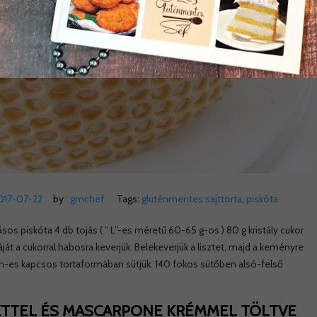
017-07-22
by :
gmchef
Tags:
gluténmentes sajttorta
,
piskóta
sos piskóta 4 db tojás ( ” L”-es méretű 60-65 g-os ) 80 g kristály cukor
gáját a cukorral habosra keverjük. Belekeverjük a lisztet, majd a keményre
1 cm-es kapcsos tortaformában sütjük. 140 fokos sütőben alsó-felső
SZTTEL ÉS MASCARPONE KRÉMMEL TÖLTVE