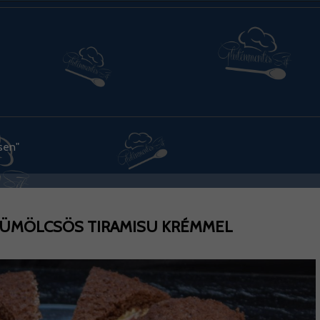
sen"
GYÜMÖLCSÖS TIRAMISU KRÉMMEL