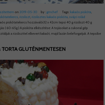
észítettem
on
2019-05-30
by :
gmchef
Tags:
kakaós piskóta
,
skótatekercs
,
rizsliszt
,
rizslisztes kakaós piskóta
,
svájci rolád
ós piskótatekercs hozzávalói32 x 42cm tepsi 40 g rizsliszt 40 g
jás ( 60-65g ) A piskóta elkészítése: A tojásokat a cukorral gép
itáljuk a rizsliszttel elkevert kakaót, majd lazán beleforgatjuk. A tepsibe
 TORTA GLUTÉNMENTESEN