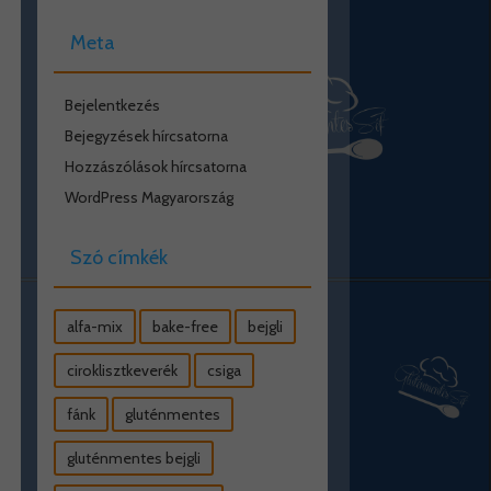
Meta
Bejelentkezés
Bejegyzések hírcsatorna
Hozzászólások hírcsatorna
WordPress Magyarország
Szó címkék
alfa-mix
bake-free
bejgli
ciroklisztkeverék
csiga
fánk
gluténmentes
gluténmentes bejgli