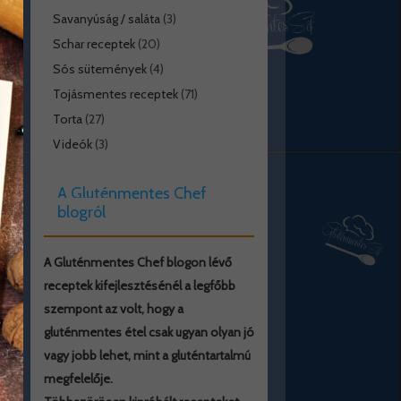
Savanyúság / saláta
(3)
Schar receptek
(20)
Sós sütemények
(4)
Tojásmentes receptek
(71)
Torta
(27)
Videók
(3)
A Gluténmentes Chef
blogról
A Gluténmentes Chef blogon lévő
receptek kifejlesztésénél a legfőbb
szempont az volt, hogy a
gluténmentes étel csak ugyan olyan jó
vagy jobb lehet, mint a gluténtartalmú
megfelelője.