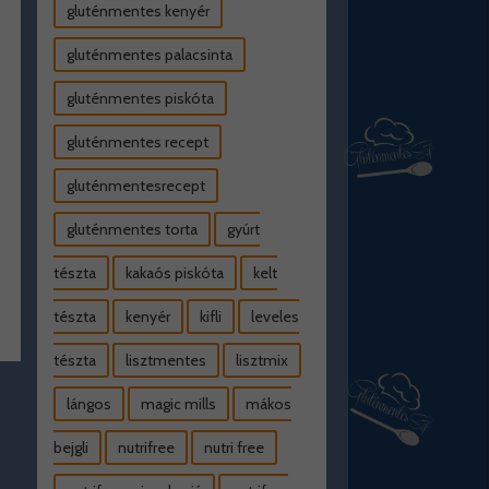
gluténmentes kenyér
gluténmentes palacsinta
gluténmentes piskóta
gluténmentes recept
gluténmentesrecept
gluténmentes torta
gyúrt
tészta
kakaós piskóta
kelt
tészta
kenyér
kifli
leveles
tészta
lisztmentes
lisztmix
lángos
magic mills
mákos
bejgli
nutrifree
nutri free