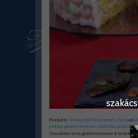
szakács
Posted in :
Rizslisztből készítettem
,
Torta
on
2
piskóta gluténmentesen
,
rizslisztes piskóta
Oroszkrém torta gluténmentesen A torta krémje 