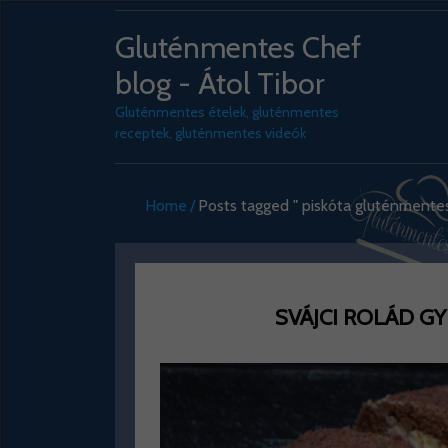
Gluténmentes Chef
blog - Átol Tibor
Gluténmentes ételek, gluténmentes
receptek, gluténmentes videók
Home
Posts tagged " piskóta gluténmente
SVÁJCI ROLÁD 