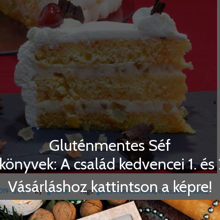
Gluténmentes Séf
könyvek: A család kedvencei 1. és 2
Vásárláshoz kattintson a képre!
019-01-19
by :
gmchef
Tags:
gluténmentes torta
,
oroszkrém torta
,
a megadott arányokkal növényi tejjel is elkészíthető!! Piskóta:22 cm-