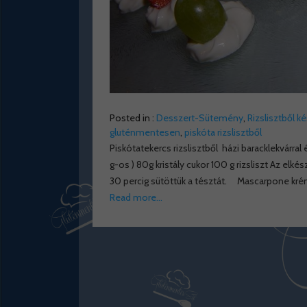
Posted in :
Desszert-Sütemény
,
Rizslisztből k
gluténmentesen
,
piskóta rizslisztből
Piskótatekercs rizslisztből házi baracklekvár
g-os ) 80g kristály cukor 100 g rizsliszt Az el
30 percig sütöttük a tésztát. Mascarpone kré
Read more…