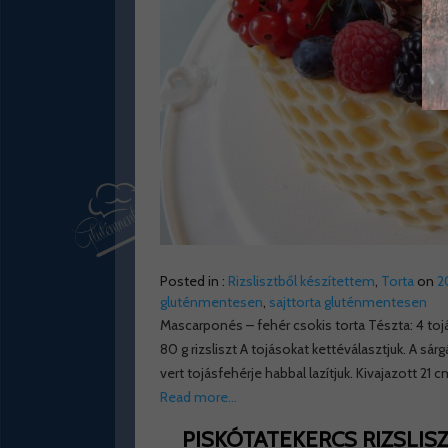
Posted in :
Rizslisztből készítettem
,
Torta
on
2
gluténmentesen
,
sajttorta gluténmentesen
Mascarponés – fehér csokis torta Tészta: 4 tojá
80 g rizsliszt A tojásokat kettéválasztjuk. A sár
vert tojásfehérje habbal lazítjuk. Kivajazott 2
Read more…
PISKÓTATEKERCS RIZSLI