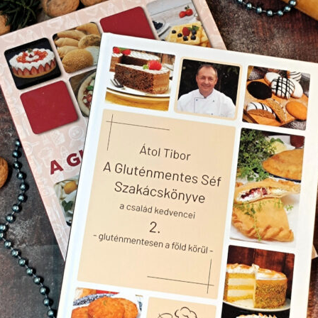
s( 60-65 g, ha kisebb tojásokkal dolgozunk, akkor a 6 x 65 g = 390 g
g kristálycukor30 g olvasztott vaj / étolaj Az egész tojásokat a cukorral
ÉS – FEHÉR CSOKIS TORTA