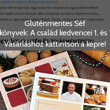
r
,
nutrifree
,
rizsliszt
,
Schar
,
tojásmentes
sben két recept van, egy rizslisztes-tojásos és egy lisztkeverékkel
a valaki szereti a linzert, akkor biztosan az Isler is a kedvence lesz.
esen is egyszerűen elkészíthető. Omlós, puha a tésztája, a klasszikus
Gluténmentes Séf
könyvek: A család kedvencei 1. és 2
KALÁCS GLUTÉN ÉS TOJÁSMENTESEN
Vásárláshoz kattintson a képre!