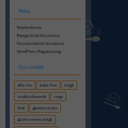
Meta
Bejelentkezés
Bejegyzések hírcsatorna
Hozzászólások hírcsatorna
WordPress Magyarország
Szó címkék
alfa-mix
bake-free
bejgli
ciroklisztkeverék
csiga
fánk
gluténmentes
gluténmentes bejgli