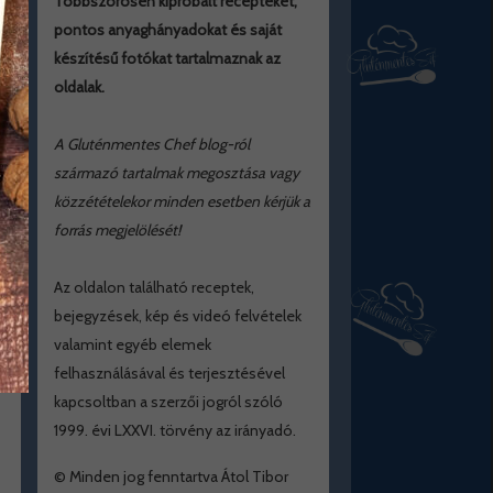
Többszörösen kipróbált recepteket,
pontos anyaghányadokat és saját
készítésű fotókat tartalmaznak az
oldalak.
A Gluténmentes Chef blog-ról
származó tartalmak megosztása vagy
közzétételekor minden esetben kérjük a
forrás megjelölését!
Az oldalon található receptek,
bejegyzések, kép és videó felvételek
valamint egyéb elemek
felhasználásával és terjesztésével
kapcsoltban a szerzői jogról szóló
1999. évi LXXVI. törvény az irányadó.
© Minden jog fenntartva Átol Tibor