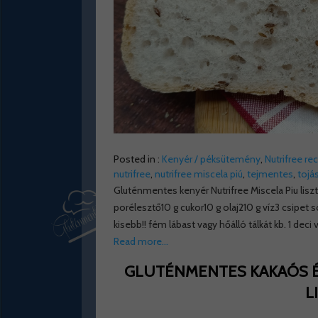
Posted in :
Kenyér / péksütemény
,
Nutrifree re
nutrifree
,
nutrifree miscela piú
,
tejmentes
,
tojá
Gluténmentes kenyér Nutrifree Miscela Piu liszt
porélesztő10 g cukor10 g olaj210 g víz3 csipet
kisebb!! fém lábast vagy hőálló tálkát kb. 1 deci
Read more…
GLUTÉNMENTES KAKAÓS ÉS
L