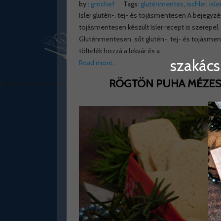
by :
gmchef
Tags:
gluténmentes
,
ischler
,
isle
Isler glutén-. tej- és tojásmentesen A bejegyzé
tojásmentesen készült Isler recept is szerepel. H
Gluténmentesen, sőt glutén-, tej- és tojásment
töltelék hozzá a lekvár és a
szakács
Read more…
RÖGTÖN PUHA MÉZES