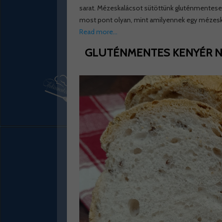
sarat. Mézeskalácsot sütöttünk gluténmentesen
most pont olyan, mint amilyennek egy mézeskal
Read more…
GLUTÉNMENTES KENYÉR NU