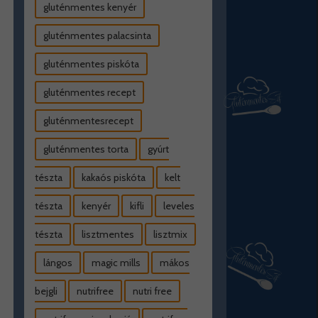
gluténmentes kenyér
gluténmentes palacsinta
gluténmentes piskóta
gluténmentes recept
gluténmentesrecept
gluténmentes torta
gyúrt
tészta
kakaós piskóta
kelt
tészta
kenyér
kifli
leveles
tészta
lisztmentes
lisztmix
lángos
magic mills
mákos
bejgli
nutrifree
nutri free