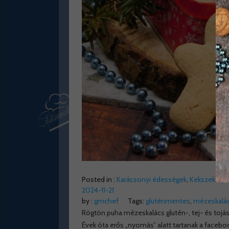
Posted in :
Karácsonyi édességek
,
Kekszek, ap
2024-11-21
by :
gmchef
Tags:
gluténmentes
,
mézeskalá
Rögtön puha mézeskalács glutén-, tej- és tojá
Évek óta erős „nyomás” alatt tartanak a faceb