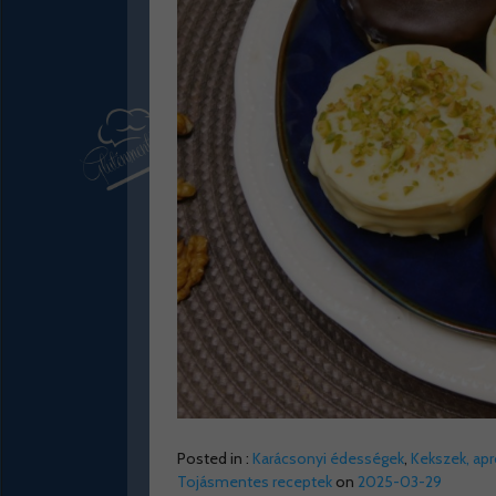
Posted in :
Karácsonyi édességek
,
Kekszek, ap
Tojásmentes receptek
on
2025-03-29