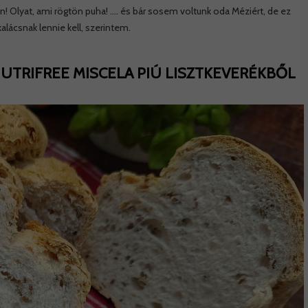
! Olyat, ami rögtön puha! …. és bár sosem voltunk oda Méziért, de ez
ácsnak lennie kell, szerintem.
TRIFREE MISCELA PIÚ LISZTKEVERÉKBŐL