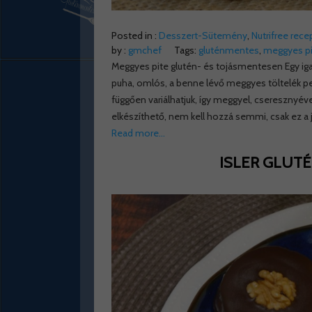
Posted in :
Desszert-Sütemény
,
Nutrifree rece
by :
gmchef
Tags:
gluténmentes
,
meggyes pi
Meggyes pite glutén- és tojásmentesen Egy iga
puha, omlós, a benne lévő meggyes töltelék pe
függően variálhatjuk, így meggyel, cseresznyével
elkészíthető, nem kell hozzá semmi, csak ez a 
Read more…
ISLER GLUTÉ