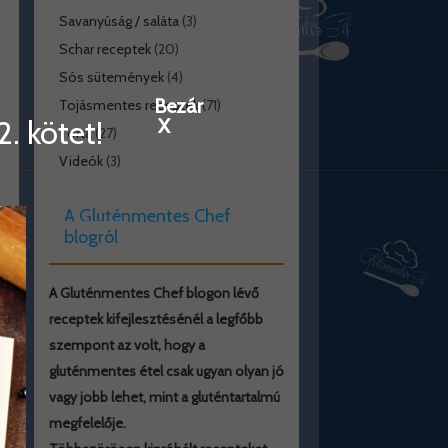
Savanyúság / saláta
(3)
Schar receptek
(20)
Sós sütemények
(4)
Bezár
Tojásmentes receptek
(71)
. kötet!
X
Torta
(27)
Videók
(3)
A Gluténmentes Chef
blogról
A Gluténmentes Chef blogon lévő
receptek kifejlesztésénél a legfőbb
szempont az volt, hogy a
gluténmentes étel csak ugyan olyan jó
vagy jobb lehet, mint a gluténtartalmú
megfelelője.