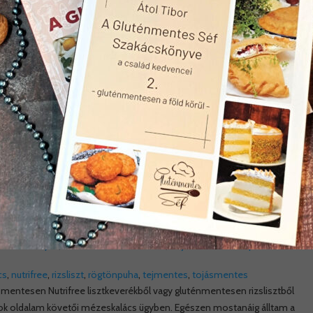
rósütemények
,
Rizslisztből készítettem
,
Tojásmentes receptek
on
cs
,
nutrifree
,
rizsliszt
,
rögtönpuha
,
tejmentes
,
tojásmentes
smentesen Nutrifree lisztkeverékből vagy gluténmentesen rizslisztből
ook oldalam követői mézeskalács ügyben. Egészen mostanáig álltam a