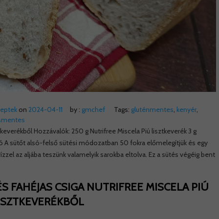
ceptek
on
2024-04-11
by :
gmchef
Tags:
gluténmentes
,
kenyér
,
smentes
keverékből Hozzávalók: 250 g Nutrifree Miscela Piú lisztkeverék 3 g
 só A sütőt alsó-felső sütési módozatban 50 fokra előmelegítjük és egy
 vízzel az aljába teszünk valamelyik sarokba eltolva. Ez a sütés végéig bent
 FAHÉJAS CSIGA NUTRIFREE MISCELA PIÚ
ISZTKEVERÉKBŐL