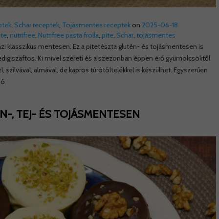
ptek
,
Schar receptek
,
Tojásmentes receptek
on
2025-06-18
te
,
nutrifree
,
Nutrifree pasta frolla
,
pite
,
Schar
,
tojásmentes
zi klasszikus mentesen. Ez a pitetészta glutén- és tojásmentesen is
dig szaftos. Ki mivel szereti és a szezonban éppen érő gyümölcsöktől
, szilvával, almával, de kapros túrótöltelékkel is készülhet. Egyszerűen
jó
N-, TEJ- ÉS TOJÁSMENTESEN