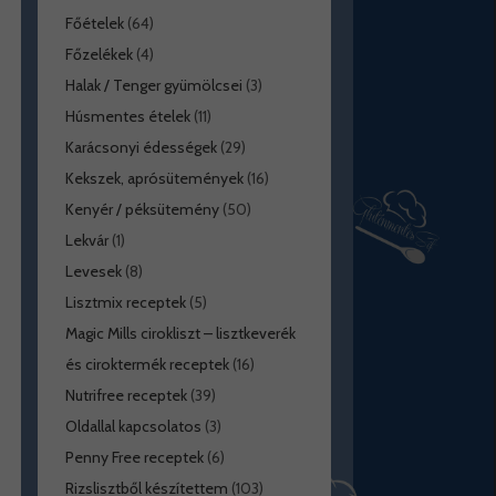
Főételek
(64)
Főzelékek
(4)
Halak / Tenger gyümölcsei
(3)
Húsmentes ételek
(11)
Karácsonyi édességek
(29)
Kekszek, aprósütemények
(16)
Kenyér / péksütemény
(50)
Lekvár
(1)
Levesek
(8)
Lisztmix receptek
(5)
Magic Mills cirokliszt – lisztkeverék
és ciroktermék receptek
(16)
Nutrifree receptek
(39)
Oldallal kapcsolatos
(3)
Penny Free receptek
(6)
Rizslisztből készítettem
(103)