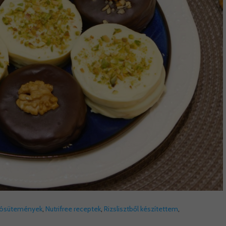
rósütemények
,
Nutrifree receptek
,
Rizslisztből készítettem
,