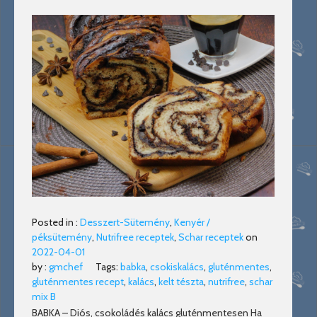
Posted in :
Desszert-Sütemény
,
Kenyér /
péksütemény
,
Nutrifree receptek
,
Schar receptek
on
2022-04-01
by :
gmchef
Tags:
babka
,
csokiskalács
,
gluténmentes
,
gluténmentes recept
,
kalács
,
kelt tészta
,
nutrifree
,
schar
mix B
BABKA – Diós, csokoládés kalács gluténmentesen Ha