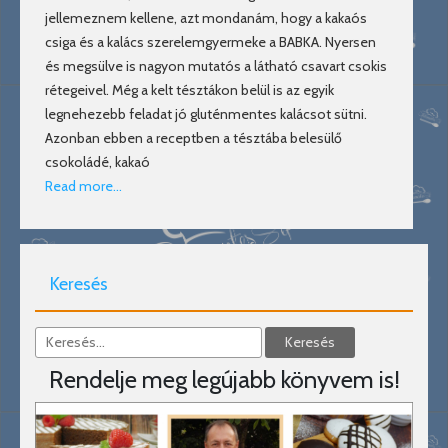
jellemeznem kellene, azt mondanám, hogy a kakaós
csiga és a kalács szerelemgyermeke a BABKA. Nyersen
és megsülve is nagyon mutatós a látható csavart csokis
rétegeivel. Még a kelt tésztákon belül is az egyik
legnehezebb feladat jó gluténmentes kalácsot sütni.
Azonban ebben a receptben a tésztába belesülő
csokoládé, kakaó
Read more…
Keresés
Rendelje meg legújabb könyvem is!