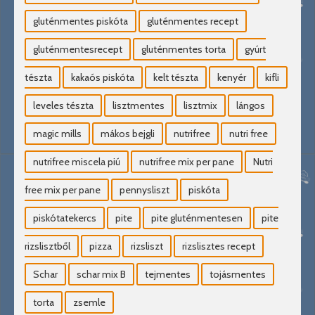
gluténmentes piskóta
gluténmentes recept
gluténmentesrecept
gluténmentes torta
gyúrt
tészta
kakaós piskóta
kelt tészta
kenyér
kifli
leveles tészta
lisztmentes
lisztmix
lángos
magic mills
mákos bejgli
nutrifree
nutri free
nutrifree miscela piú
nutrifree mix per pane
Nutri
free mix per pane
pennysliszt
piskóta
piskótatekercs
pite
pite gluténmentesen
pite
rizslisztből
pizza
rizsliszt
rizslisztes recept
Schar
schar mix B
tejmentes
tojásmentes
torta
zsemle