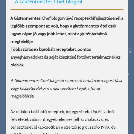
A Gluténmentes Chef blogról
A Gluténmentes Chef blogon lévő receptek kifejlesztésénél a
legfőbb szempont az volt, hogy a gluténmentes étel csak
ugyan olyan jó vagy jobb lehet, mint a gluténtartalmú
megfelelője.
Többszörösen kipróbált recepteket, pontos
anyaghányadokat és saját készítésű fotókat tartalmaznak az
oldalak.
A Gluténmentes Chef blog-ról származó tartalmak megosztása
vagy közzétételekor minden esetben kérjük a forrás
megjelölését!
Az oldalon található receptek, bejegyzések, kép és videó
felvételek valamint egyéb elemek felhasználásával és
terjesztésével kapcsoltban a szerzői jogról szóló 1999. évi