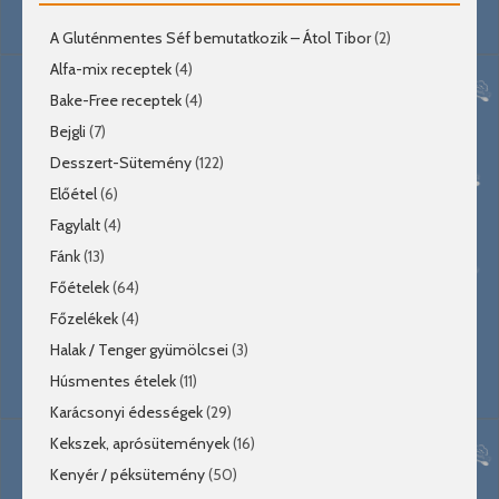
A Gluténmentes Séf bemutatkozik – Átol Tibor
(2)
Alfa-mix receptek
(4)
Bake-Free receptek
(4)
Bejgli
(7)
Desszert-Sütemény
(122)
Előétel
(6)
Fagylalt
(4)
Fánk
(13)
Főételek
(64)
Főzelékek
(4)
Halak / Tenger gyümölcsei
(3)
Húsmentes ételek
(11)
Karácsonyi édességek
(29)
Kekszek, aprósütemények
(16)
Kenyér / péksütemény
(50)