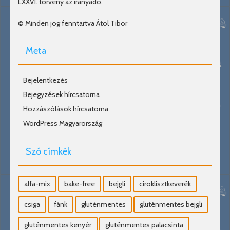
LXXVI. törvény az irányadó.
© Minden jog fenntartva Átol Tibor
Meta
Bejelentkezés
Bejegyzések hírcsatorna
Hozzászólások hírcsatorna
WordPress Magyarország
Szó címkék
alfa-mix
bake-free
bejgli
ciroklisztkeverék
csiga
fánk
gluténmentes
gluténmentes bejgli
gluténmentes kenyér
gluténmentes palacsinta