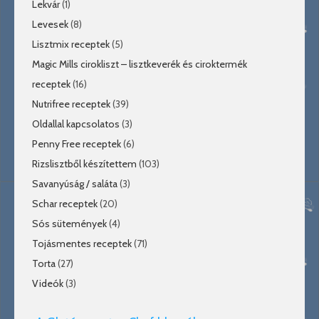
Lekvár
(1)
Levesek
(8)
Lisztmix receptek
(5)
Magic Mills cirokliszt – lisztkeverék és ciroktermék
receptek
(16)
Nutrifree receptek
(39)
Oldallal kapcsolatos
(3)
Penny Free receptek
(6)
Rizslisztből készítettem
(103)
Savanyúság / saláta
(3)
Schar receptek
(20)
Sós sütemények
(4)
Tojásmentes receptek
(71)
Torta
(27)
Videók
(3)