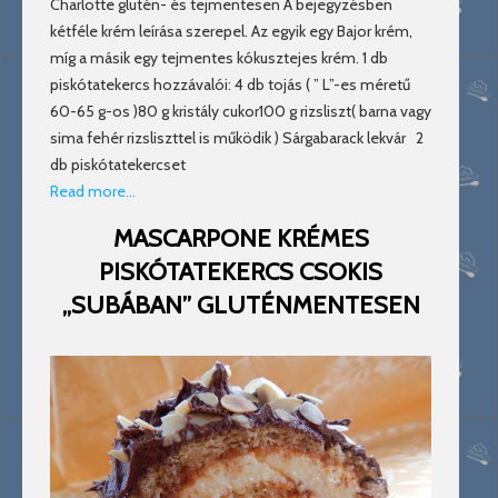
Charlotte glutén- és tejmentesen A bejegyzésben
kétféle krém leírása szerepel. Az egyik egy Bajor krém,
míg a másik egy tejmentes kókusztejes krém. 1 db
piskótatekercs hozzávalói: 4 db tojás ( ” L”-es méretű
60-65 g-os )80 g kristály cukor100 g rizsliszt( barna vagy
sima fehér rizsliszttel is működik ) Sárgabarack lekvár 2
db piskótatekercset
Read more…
MASCARPONE KRÉMES
PISKÓTATEKERCS CSOKIS
„SUBÁBAN” GLUTÉNMENTESEN