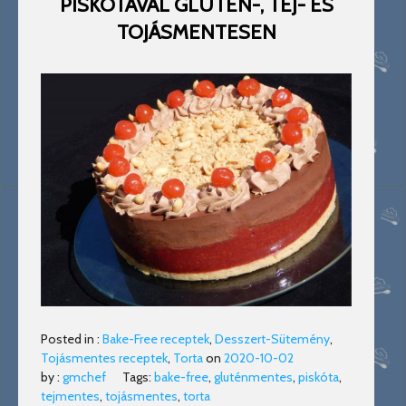
PISKÓTÁVAL GLUTÉN-, TEJ- ÉS
TOJÁSMENTESEN
Posted in :
Bake-Free receptek
,
Desszert-Sütemény
,
Tojásmentes receptek
,
Torta
on
2020-10-02
by :
gmchef
Tags:
bake-free
,
gluténmentes
,
piskóta
,
tejmentes
,
tojásmentes
,
torta