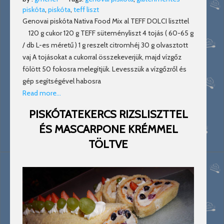
piskóta
,
piskóta
,
teff liszt
Genovai piskóta Nativa Food Mix al TEFF DOLCI liszttel
120 g cukor 120 g TEFF süteményliszt 4 tojás ( 60-65 g
/ db L-es méretű ) 1 g reszelt citromhéj 30 g olvasztott
vaj A tojásokat a cukorral összekeverjük, majd vízgőz
fölött 50 fokosra melegítjük. Levesszük a vízgőzről és
gép segítségével habosra
Read more…
PISKÓTATEKERCS RIZSLISZTTEL
ÉS MASCARPONE KRÉMMEL
TÖLTVE