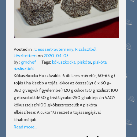
Posted in :
Desszert-Sütemény
,
Rizslisztből
készítettem
on
2020-04-03
by :
gmchef
Tags:
kókuszkocka
,
piskóta
,
piskóta
rizslisztből
Kókuszkocka Hozzávalók: 6 db L-es méretű ( 60-65 g )
tojás ( ha kisebb a tojás, akkor az összsúlyt 6 x 60 g=
360 g vegyük figyelembe ) 120 g cukor 150 g rizsliszt 100
g étcsokoládé50 g kristálycukor250 g habtejszín VAGY
kókusztejszín100 g kókuszreszelék A piskóta
elkészítése: A cukor 1/3 részét a tojássárgájával
kihabosítjuk.
Read more…