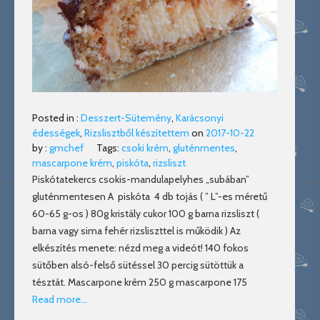
Posted in :
Desszert-Sütemény
,
Karácsonyi
édességek
,
Rizslisztből készítettem
on
2017-10-22
by :
gmchef
Tags:
csoki krém
,
gluténmentes
,
mascarpone krém
,
piskóta
,
rizsliszt
Piskótatekercs csokis-mandulapelyhes „subában”
gluténmentesen A piskóta 4 db tojás ( ” L”-es méretű
60-65 g-os ) 80g kristály cukor 100 g barna rizsliszt (
barna vagy sima fehér rizsliszttel is működik ) Az
elkészítés menete: nézd meg a videót! 140 fokos
sütőben alsó-felső sütéssel 30 percig sütöttük a
tésztát. Mascarpone krém 250 g mascarpone 175
Read more…