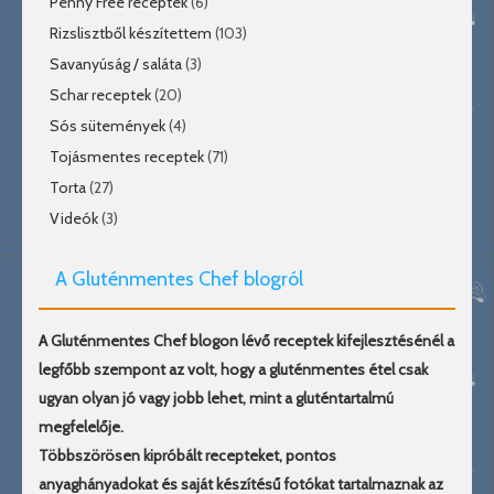
Penny Free receptek
(6)
Rizslisztből készítettem
(103)
Savanyúság / saláta
(3)
Schar receptek
(20)
Sós sütemények
(4)
Tojásmentes receptek
(71)
Torta
(27)
Videók
(3)
A Gluténmentes Chef blogról
A Gluténmentes Chef blogon lévő receptek kifejlesztésénél a
legfőbb szempont az volt, hogy a gluténmentes étel csak
ugyan olyan jó vagy jobb lehet, mint a gluténtartalmú
megfelelője.
Többszörösen kipróbált recepteket, pontos
anyaghányadokat és saját készítésű fotókat tartalmaznak az