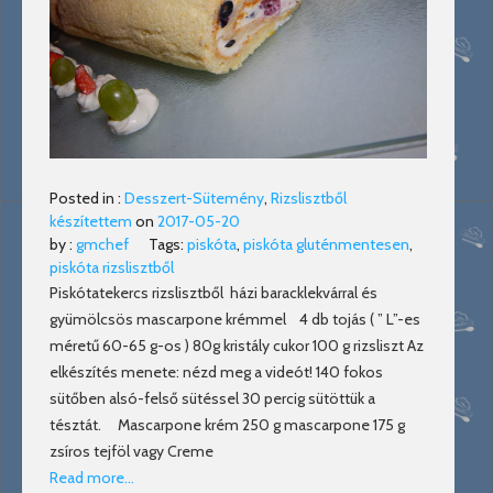
Posted in :
Desszert-Sütemény
,
Rizslisztből
készítettem
on
2017-05-20
by :
gmchef
Tags:
piskóta
,
piskóta gluténmentesen
,
piskóta rizslisztből
Piskótatekercs rizslisztből házi baracklekvárral és
gyümölcsös mascarpone krémmel 4 db tojás ( ” L”-es
méretű 60-65 g-os ) 80g kristály cukor 100 g rizsliszt Az
elkészítés menete: nézd meg a videót! 140 fokos
sütőben alsó-felső sütéssel 30 percig sütöttük a
tésztát. Mascarpone krém 250 g mascarpone 175 g
zsíros tejföl vagy Creme
Read more…