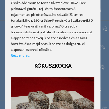
Csokoládé mousse torta szilvazselével, Bake-Free
piskótával glutén-, tej- és tojásmentesen A
tojásmentes piskótatészta hozzávalói 23 cm-es
tortakarikához: 250 gr Bake-Free piskóta lisztkeverék90
gr cukor1 teáskanál vanília aroma310 gr szoba
hőmérsékletű víz A piskóta elkészítése a zacskórecept
alapján történt:Keverjük össze a nedves és a száraz
hozzávalókat, majd öntsük össze és dolgozzuk el
alaposan. Azonnal töltsük a
Read more…
KÓKUSZKOCKA