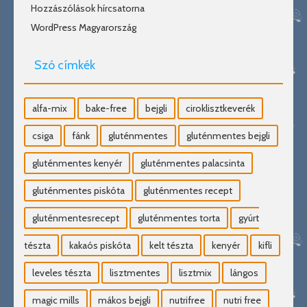
Hozzászólások hírcsatorna
WordPress Magyarország
Szó címkék
alfa-mix
bake-free
bejgli
ciroklisztkeverék
csiga
fánk
gluténmentes
gluténmentes bejgli
gluténmentes kenyér
gluténmentes palacsinta
gluténmentes piskóta
gluténmentes recept
gluténmentesrecept
gluténmentes torta
gyúrt
tészta
kakaós piskóta
kelt tészta
kenyér
kifli
leveles tészta
lisztmentes
lisztmix
lángos
magic mills
mákos bejgli
nutrifree
nutri free