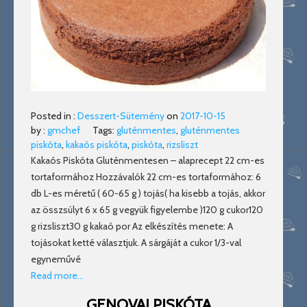
Posted in :
Desszert-Sütemény
on
2017-10-15
by :
gmchef
Tags:
gluténmentes
,
gluténmentes
piskóta
,
kakaós piskóta
,
piskóta
,
rizsliszt
Kakaós Piskóta Gluténmentesen – alaprecept 22 cm-es
tortaformához Hozzávalók 22 cm-es tortaformához: 6
db L-es méretű ( 60-65 g ) tojás( ha kisebb a tojás, akkor
az összsúlyt 6 x 65 g vegyük figyelembe )120 g cukor120
g rizsliszt30 g kakaó por Az elkészítés menete: A
tojásokat ketté választjuk. A sárgáját a cukor 1/3-val
egyneművé
Read more…
GENOVAI PISKÓTA