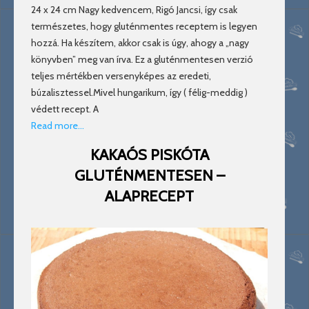
24 x 24 cm Nagy kedvencem, Rigó Jancsi, így csak
természetes, hogy gluténmentes receptem is legyen
hozzá. Ha készítem, akkor csak is úgy, ahogy a „nagy
könyvben” meg van írva. Ez a gluténmentesen verzió
teljes mértékben versenyképes az eredeti,
búzalisztessel.Mivel hungarikum, így ( félig-meddig )
védett recept. A
Read more…
KAKAÓS PISKÓTA
GLUTÉNMENTESEN –
ALAPRECEPT