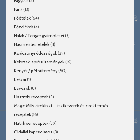
Fagylalt
(4)
Fánk
(13)
Főételek
(64)
Főzelékek
(4)
Halak / Tenger gyümölcsei
(3)
Húsmentes ételek
(11)
Karácsonyi édességek
(29)
Kekszek, aprósütemények
(16)
Kenyér / péksütemény
(50)
Lekvár
(1)
Levesek
(8)
Lisztmix receptek
(5)
Magic Mills cirokliszt – lisztkeverék és ciroktermék
receptek
(16)
Nutrifree receptek
(39)
Oldallal kapcsolatos
(3)