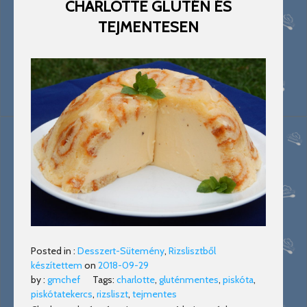
CHARLOTTE GLUTÉN ÉS
TEJMENTESEN
Posted in :
Desszert-Sütemény
,
Rizslisztből
készítettem
on
2018-09-29
by :
gmchef
Tags:
charlotte
,
gluténmentes
,
piskóta
,
piskótatekercs
,
rizsliszt
,
tejmentes