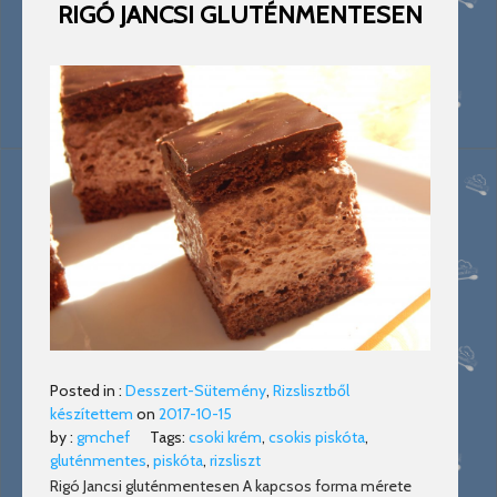
RIGÓ JANCSI GLUTÉNMENTESEN
Posted in :
Desszert-Sütemény
,
Rizslisztből
készítettem
on
2017-10-15
by :
gmchef
Tags:
csoki krém
,
csokis piskóta
,
gluténmentes
,
piskóta
,
rizsliszt
Rigó Jancsi gluténmentesen A kapcsos forma mérete