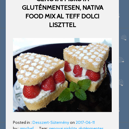
GLUTÉNMENTESEN, NATIVA
FOOD MIX AL TEFF DOLCI
LISZTTEL
Posted in :
Desszert-Sütemény
on
2017-06-11
by :
gmchef
Tags:
genovai piskóta
,
gluténmentes