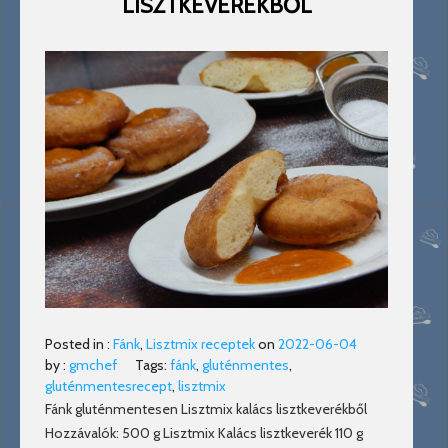
LISZTKEVERÉKBŐL
Posted in :
Fánk
,
Lisztmix receptek
on
2022-06-04
by :
gmchef
Tags:
fánk
,
gluténmentes
,
gluténmentesrecept
,
lisztmix
Fánk gluténmentesen Lisztmix kalács lisztkeverékből
Hozzávalók: 500 g Lisztmix Kalács lisztkeverék 110 g