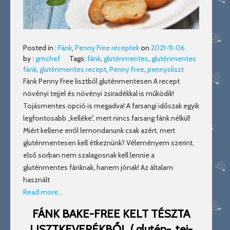
Posted in :
Fánk
,
Penny Free receptek
on
2021-11-06
by :
gmchef
Tags:
fánk
,
gluténmentes
,
gluténmentes
fánk
,
gluténmentes recept
,
Penny Free
,
pennysliszt
Fánk Penny Free lisztből gluténmentesen A recept
növényi tejjel és növényi zsiradékkal is működik!
Tojásmentes opció is megadva! A farsangi időszak egyik
legfontosabb „kelléke”, mert nincs farsang fánk nélkül!
Miért kellene erről lemondanunk csak azért, mert
gluténmentesen kell étkeznünk? Véleményem szerint,
első sorban nem szalagosnak kell lennie a
gluténmentes fánknak, hanem jónak! Az általam
használt
Read more…
FÁNK BAKE-FREE KELT TÉSZTA
LISZTKEVERÉKBŐL ( glutén-, tej-