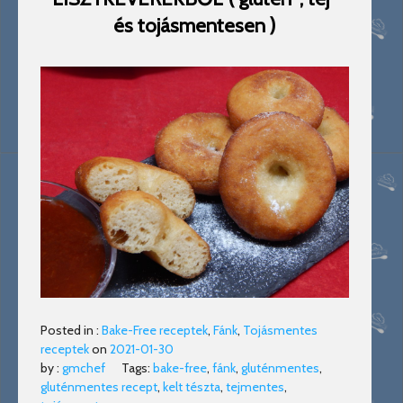
és tojásmentesen )
Posted in :
Bake-Free receptek
,
Fánk
,
Tojásmentes
receptek
on
2021-01-30
by :
gmchef
Tags:
bake-free
,
fánk
,
gluténmentes
,
gluténmentes recept
,
kelt tészta
,
tejmentes
,