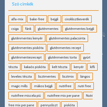
Szó címkék
alfa-mix
bake-free
bejgli
ciroklisztkeverék
csiga
fánk
gluténmentes
gluténmentes bejgli
gluténmentes kenyér
gluténmentes palacsinta
gluténmentes piskóta
gluténmentes recept
gluténmentesrecept
gluténmentes torta
gyúrt
tészta
kakaós piskóta
kelt tészta
kenyér
kifli
leveles tészta
lisztmentes
lisztmix
lángos
magic mills
mákos bejgli
nutrifree
nutri free
nutrifree miscela piú
nutrifree mix per pane
Nutri
free mix per pane
pennysliszt
piskóta