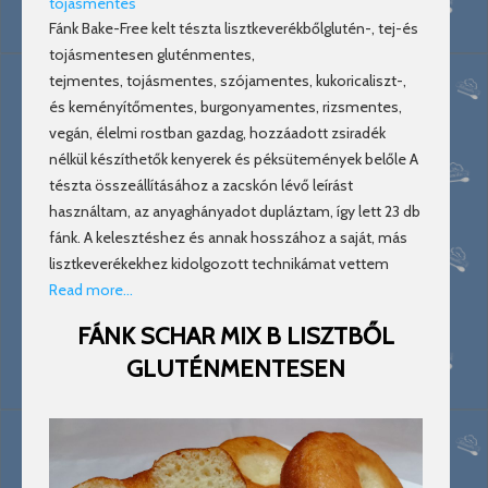
tojásmentes
Fánk Bake-Free kelt tészta lisztkeverékbőlglutén-, tej-és
tojásmentesen gluténmentes,
tejmentes, tojásmentes, szójamentes, kukoricaliszt-,
és keményítőmentes, burgonyamentes, rizsmentes,
vegán, élelmi rostban gazdag, hozzáadott zsiradék
nélkül készíthetők kenyerek és péksütemények belőle A
tészta összeállításához a zacskón lévő leírást
használtam, az anyaghányadot dupláztam, így lett 23 db
fánk. A kelesztéshez és annak hosszához a saját, más
lisztkeverékekhez kidolgozott technikámat vettem
Read more…
FÁNK SCHAR MIX B LISZTBŐL
GLUTÉNMENTESEN