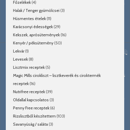
Főzelékek
(4)
Halak / Tenger gyümölcsei
(3)
Húsmentes ételek
(11)
Karácsonyi édességek
(29)
Kekszek, aprósütemények
(16)
Kenyér / péksütemény
(50)
Lekvár
(1)
Levesek
(8)
Lisztmix receptek
(5)
Magic Mills cirokliszt – lisztkeverék és ciroktermék
receptek
(16)
Nutrifree receptek
(39)
Oldallal kapcsolatos
(3)
Penny Free receptek
(6)
Rizslisztből készítettem
(103)
Savanyúság / saláta
(3)