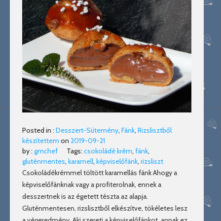
Posted in :
Desszert-Sütemény
,
Fánk
,
Rizslisztből
készítettem
on
2019-09-21
by :
gmchef
Tags:
csokoládé krém
,
fánk
,
gluténmentes
,
karamell
,
képviselőfánk
,
rizsliszt
Csokoládékrémmel töltött karamellás fánk Ahogy a
képviselőfánknak vagy a profiterolnak, ennek a
desszertnek is az égetett tészta az alapja.
Gluténmentesen, rizslisztből elkészítve, tökéletes lesz
a végeredmény. Aki szereti a képviselőfánkot, annak ez