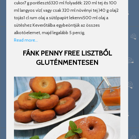
cukor7 g porélesztő320 ml folyadék: 220 ml tej és 100
ml langyos víz( vagy csak 320 ml növényi tej )40 g olaj2
tojás1 cl rum olaj a sütőpapírt lekenni500 ml olaj a
sütéshez Keverőtálba egybeöntjük az összes
alkotóelemet, majd legalább 5 percig,
Read more…
FÁNK PENNY FREE LISZTBŐL
GLUTÉNMENTESEN