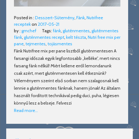
Posted in :
Desszert-Sütemény
,
Fánk
,
Nutrifree
receptek
on
2017-05-21
by :
gmchef
Tags:
fánk
,
gluténmentes
,
gluténmentes
fánk
,
gluténmentes recept
,
kelt tészta
,
Nutri free mix per
pane
,
tejmentes
,
tojásmentes
Fánk Nutrifree mix per pane lisztből gluténmentesen A
farsangi időszak egyik legfontosabb „kelléke”, mert nincs
farsang fánk nélkül! Miért kellene erről lemondanunk
csak azért, mert gluténmentesen kell étkeznünk?
Véleményem szerint első sorban nem szalagosnak kell
lennie a gluténmentes fánknak, hanem jónak! Az általam
használt fordított technikával pedig duci, puha, légiesen
könnyű lesz a belseje. Felveszi
Read more…