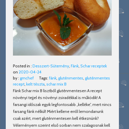
Posted in :
Desszert-Sütemény
,
Fánk
,
Schar receptek
on
2020-04-24
by :
gmchef
Tags:
fánk
,
gluténmentes
,
gluténmentes
recept
,
kelt tészta
,
schar mix B
Fánk Schar mix B lisztből gluténmentesen A recept
növényi tejjel és növényi zsiradékkal is működik! A
farsangi időszak egyik legfontosabb „kelléke”, mert nincs
farsang fánk nélkül! Miért kellene erről lemondanunk
csak azért, mert gluténmentesen kell étkeznünk?
Véleményem szerint első sorban nem szalagosnak kell