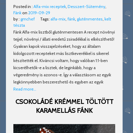
Posted in :
Alfa-mix receptek
,
Desszert-Sütemény
,
Fánk
on
2019-09-29
by :
gmchef
Tags:
alfa-mix
,
fánk
,
gluténmentes
,
kelt
tészta
Fánk Alfa-mix lisztből gluténmentesen A recept növényi
tejjel, növényi / állati eredetű zsiradékkal is elkészíthető!
Gyakran kapok visszajelzéseket, hogy az általam
kidolgozott recepteket más lisztkeverékkel is sikerrel
készítették el. Kíváncsi voltam, hogy valóban 1:1-ben
kicserélhetők-e a lisztek, de leginkább, hogy a
végeredmény is azonos-e. Így a választásom az egyik
legkönnyebben beszerezhető és egyben az egyik
Read more…
CSOKOLÁDÉ KRÉMMEL TÖLTÖTT
KARAMELLÁS FÁNK