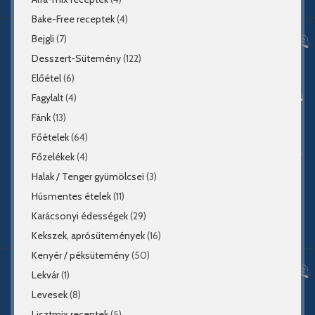
Bake-Free receptek
(4)
Bejgli
(7)
Desszert-Sütemény
(122)
Előétel
(6)
Fagylalt
(4)
Fánk
(13)
Főételek
(64)
Főzelékek
(4)
Halak / Tenger gyümölcsei
(3)
Húsmentes ételek
(11)
Karácsonyi édességek
(29)
Kekszek, aprósütemények
(16)
Kenyér / péksütemény
(50)
Lekvár
(1)
Levesek
(8)
Lisztmix receptek
(5)