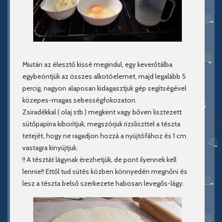
Miután az élesztő kissé megindul, egy keverőtálba
egybeöntjük az összes alkotóelemet, majd legalább 5
percig, nagyon alaposan kidagasztjuk gép segítségével
közepes-magas sebességfokozaton.
Zsiradékkal ( olaj stb ) megkent vagy bőven lisztezett
sütőpapírra kiborítjuk, megszórjuk rizsliszttel a tészta
tetejét, hogy ne ragadjon hozzá a nyújtófához és 1 cm
vastagra kinyújtjuk.
!! A tésztát lágynak érezhetjük, de pont ilyennek kell
lennie!! Ettől tud sütés közben könnyedén megnőni és
lesz a tészta belső szerkezete habosan levegős-lágy.