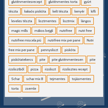
gluténmentesrecept
gluténmentes torta
gyúrt
tészta
kakaós piskóta
kelt tészta
kenyér
kifli
leveles tészta
lisztmentes
lisztmix
lángos
magic mills
mákos bejgli
nutrifree
nutri free
nutrifree miscela piú
nutrifree mix per pane
Nutri
free mix per pane
pennysliszt
piskóta
piskótatekercs
pite
pite gluténmentesen
pite
rizslisztből
pizza
rizsliszt
rizslisztes recept
Schar
schar mix B
tejmentes
tojásmentes
torta
zsemle