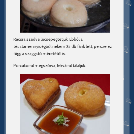
Rácsra szedve lecsepegtetjük. Ebből a
tésztamennyiségből nekem 25 db fánk lett, persze ez
függ a szaggató méretétől is.
Porcukorral megszórva, lekvárral tálaljuk.