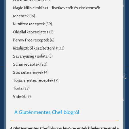
Magic Mills cirokliszt – lisztkeverék és ciroktermék
receptek
(16)
Nutrifree receptek
(39)
Oldallal kapcsolatos
(3)
Penny Free receptek
(6)
Rizslisztből készítettem
(103)
Savanyúság / saláta
(3)
Schar receptek
(20)
Sós sütemények
(4)
Tojásmentes receptek
(71)
Torta
(27)
Videók
(3)
A Gluténmentes Chef blogról
A Gluténmentes Chef blogon lévő receptek kifejlesztésénél a