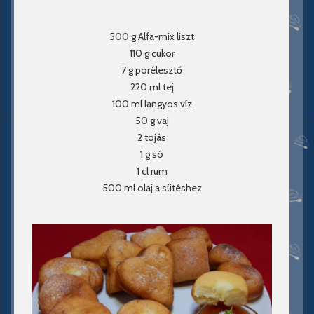
500 g Alfa-mix liszt
110 g cukor
7 g porélesztő
220 ml tej
100 ml langyos víz
50 g vaj
2 tojás
1 g só
1 cl rum
500 ml olaj a sütéshez