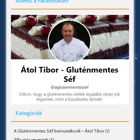
Kövess a Facebookon!
Kategóriák
A Gluténmentes Séf bemutatkozik – Átol Tibor
(2)
Alfa-mix receptek
(4)