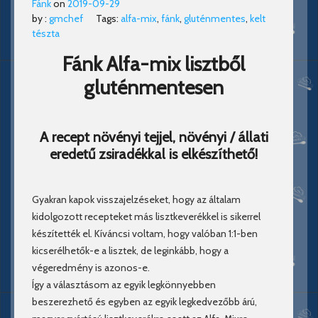
Fánk
on
2019-09-29
by :
gmchef
Tags:
alfa-mix
,
fánk
,
gluténmentes
,
kelt
tészta
Fánk Alfa-mix lisztből
gluténmentesen
A recept növényi tejjel, növényi / állati
eredetű zsiradékkal is elkészíthető!
Gyakran kapok visszajelzéseket, hogy az általam
kidolgozott recepteket más lisztkeverékkel is sikerrel
készítették el. Kíváncsi voltam, hogy valóban 1:1-ben
kicserélhetők-e a lisztek, de leginkább, hogy a
végeredmény is azonos-e.
Így a választásom az egyik legkönnyebben
beszerezhető és egyben az egyik legkedvezőbb árú,