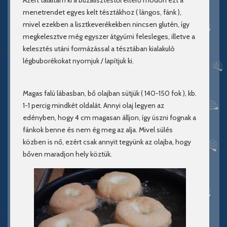
Azért találtam ki a búzalisztestől eltérő módon ezt a
menetrendet egyes kelt tésztákhoz ( lángos, fánk ),
mivel ezekben a lisztkeverékekben nincsen glutén, így
megkelesztve még egyszer átgyúrni felesleges, illetve a
kelesztés utáni formázással a tésztában kialakuló
légbuborékokat nyomjuk / lapítjuk ki.
Magas falú lábasban, bő olajban sütjük ( 140-150 fok ), kb.
1-1 percig mindkét oldalát. Annyi olaj legyen az
edényben, hogy 4 cm magasan álljon, így úszni fognak a
fánkok benne és nem ég meg az alja. Mivel sülés
közben is nő, ezért csak annyit tegyünk az olajba, hogy
bőven maradjon hely köztük.