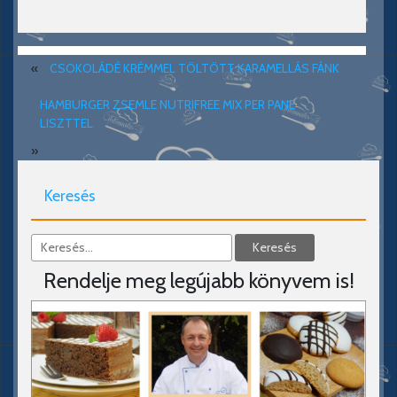
«
CSOKOLÁDÉ KRÉMMEL TÖLTÖTT KARAMELLÁS FÁNK
HAMBURGER ZSEMLE NUTRIFREE MIX PER PANE
LISZTTEL
»
Keresés
Rendelje meg legújabb könyvem is!