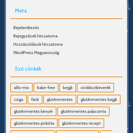
Meta
Bejelentkezés
Bejegyzések hírcsatorna
Hozzászólások hírcsatorna
WordPress Magyarország
Szó címkék
alfa-mix
bake-free
bejgli
ciroklisztkeverék
csiga
fánk
gluténmentes
gluténmentes bejgli
gluténmentes kenyér
gluténmentes palacsinta
gluténmentes piskóta
gluténmentes recept