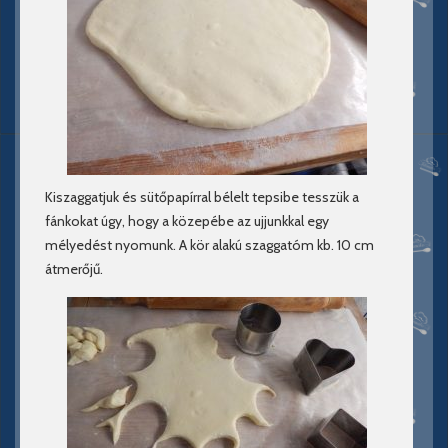
Kiszaggatjuk és sütőpapírral bélelt tepsibe tesszük a
fánkokat úgy, hogy a közepébe az ujjunkkal egy
mélyedést nyomunk. A kör alakú szaggatóm kb. 10 cm
átmerőjű.