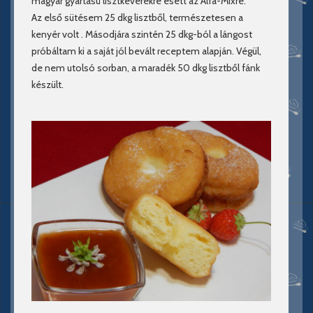
magyar gyártású lisztkeverékre esett az Alfa-Mixre.
Az első sütésem 25 dkg lisztből, természetesen a
kenyér volt . Másodjára szintén 25 dkg-ból a lángost
próbáltam ki a saját jól bevált receptem alapján. Végül,
de nem utolsó sorban, a maradék 50 dkg lisztből fánk
készült.