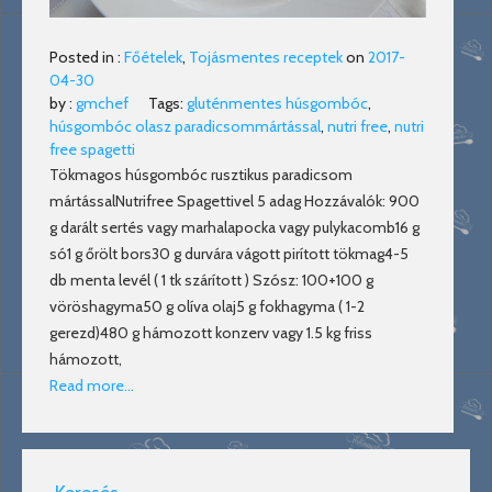
Posted in :
Főételek
,
Tojásmentes receptek
on
2017-
04-30
by :
gmchef
Tags:
gluténmentes húsgombóc
,
húsgombóc olasz paradicsommártással
,
nutri free
,
nutri
free spagetti
Tökmagos húsgombóc rusztikus paradicsom
mártássalNutrifree Spagettivel 5 adag Hozzávalók: 900
g darált sertés vagy marhalapocka vagy pulykacomb16 g
só1 g őrölt bors30 g durvára vágott pirított tökmag4-5
db menta levél ( 1 tk szárított ) Szósz: 100+100 g
vöröshagyma50 g olíva olaj5 g fokhagyma ( 1-2
gerezd)480 g hámozott konzerv vagy 1.5 kg friss
hámozott,
Read more…