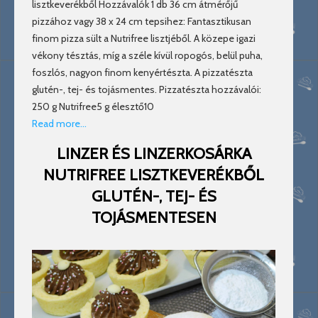
lisztkeverékből Hozzávalók 1 db 36 cm átmérőjű
pizzához vagy 38 x 24 cm tepsihez: Fantasztikusan
finom pizza sült a Nutrifree lisztjéből. A közepe igazi
vékony tésztás, míg a széle kívül ropogós, belül puha,
foszlós, nagyon finom kenyértészta. A pizzatészta
glutén-, tej- és tojásmentes. Pizzatészta hozzávalói:
250 g Nutrifree5 g élesztő10
Read more…
LINZER ÉS LINZERKOSÁRKA
NUTRIFREE LISZTKEVERÉKBŐL
GLUTÉN-, TEJ- ÉS
TOJÁSMENTESEN