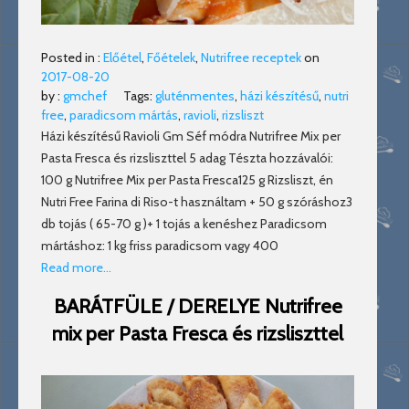
Posted in :
Előétel
,
Főételek
,
Nutrifree receptek
on
2017-08-20
by :
gmchef
Tags:
gluténmentes
,
házi készítésű
,
nutri
free
,
paradicsom mártás
,
ravioli
,
rizsliszt
Házi készítésű Ravioli Gm Séf módra Nutrifree Mix per
Pasta Fresca és rizsliszttel 5 adag Tészta hozzávalói:
100 g Nutrifree Mix per Pasta Fresca125 g Rizsliszt, én
Nutri Free Farina di Riso-t használtam + 50 g szóráshoz3
db tojás ( 65-70 g )+ 1 tojás a kenéshez Paradicsom
mártáshoz: 1 kg friss paradicsom vagy 400
Read more…
BARÁTFÜLE / DERELYE Nutrifree
mix per Pasta Fresca és rizsliszttel