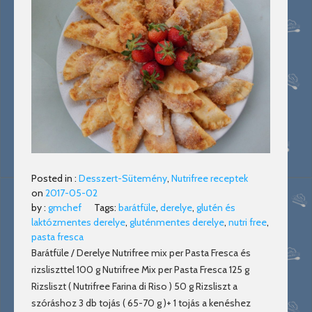
Posted in :
Desszert-Sütemény
,
Nutrifree receptek
on
2017-05-02
by :
gmchef
Tags:
barátfüle
,
derelye
,
glutén és
laktózmentes derelye
,
gluténmentes derelye
,
nutri free
,
pasta fresca
Barátfüle / Derelye Nutrifree mix per Pasta Fresca és
rizsliszttel 100 g Nutrifree Mix per Pasta Fresca 125 g
Rizsliszt ( Nutrifree Farina di Riso ) 50 g Rizsliszt a
szóráshoz 3 db tojás ( 65-70 g )+ 1 tojás a kenéshez