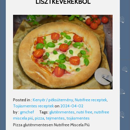
LISZTKEVERÉKBŐL
Posted in :
Kenyér / péksütemény
,
Nutrifree receptek
,
Tojásmentes receptek
on
2024-04-02
by :
gmchef
Tags:
gluténmentes
,
nutri free
,
nutrifree
miscela piú
,
pizza
,
tejmentes
,
tojásmentes
Pizza gluténmentesen Nutrifree Miscela Piú