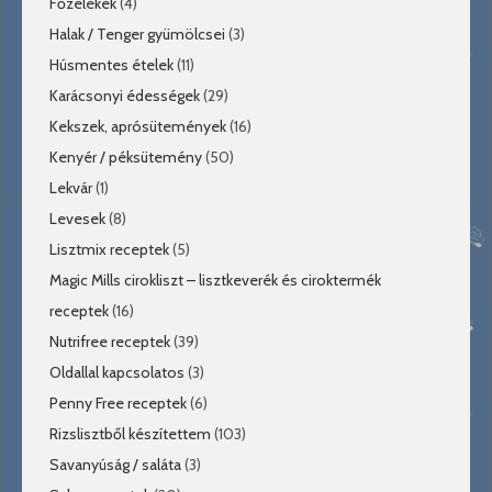
Főzelékek
(4)
Halak / Tenger gyümölcsei
(3)
Húsmentes ételek
(11)
Karácsonyi édességek
(29)
Kekszek, aprósütemények
(16)
Kenyér / péksütemény
(50)
Lekvár
(1)
Levesek
(8)
Lisztmix receptek
(5)
Magic Mills cirokliszt – lisztkeverék és ciroktermék
receptek
(16)
Nutrifree receptek
(39)
Oldallal kapcsolatos
(3)
Penny Free receptek
(6)
Rizslisztből készítettem
(103)
Savanyúság / saláta
(3)