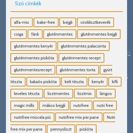
Szó címkék
alfa-mix
bake-free
bejgli
ciroklisztkeverék
csiga
fánk
gluténmentes
gluténmentes bejgli
gluténmentes kenyér
gluténmentes palacsinta
gluténmentes piskóta
gluténmentes recept
gluténmentesrecept
gluténmentes torta
gyúrt
tészta
kakaós piskóta
kelt tészta
kenyér
kifli
leveles tészta
lisztmentes
lisztmix
lángos
magic mills
mákos bejgli
nutrifree
nutri free
nutrifree miscela piú
nutrifree mix per pane
Nutri
free mix per pane
pennysliszt
piskóta