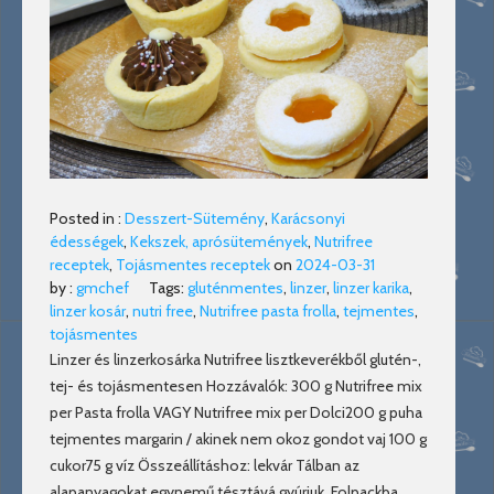
Posted in :
Desszert-Sütemény
,
Karácsonyi
édességek
,
Kekszek, aprósütemények
,
Nutrifree
receptek
,
Tojásmentes receptek
on
2024-03-31
by :
gmchef
Tags:
gluténmentes
,
linzer
,
linzer karika
,
linzer kosár
,
nutri free
,
Nutrifree pasta frolla
,
tejmentes
,
tojásmentes
Linzer és linzerkosárka Nutrifree lisztkeverékből glutén-,
tej- és tojásmentesen Hozzávalók: 300 g Nutrifree mix
per Pasta frolla VAGY Nutrifree mix per Dolci200 g puha
tejmentes margarin / akinek nem okoz gondot vaj 100 g
cukor75 g víz Összeállításhoz: lekvár Tálban az
alapanyagokat egynemű tésztává gyúrjuk. Folpackba