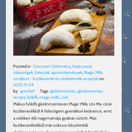
Posted in :
Desszert-Sütemény
,
Karácsonyi
édességek
,
Kekszek, aprósütemények
,
Magic Mills
cirokliszt - lisztkeverék és ciroktermék receptek
on
2023-11-04
by :
gmchef
Tags:
gluténmentes
,
gluténmentes
recept
,
hókifli
,
magic mills
,
süti
Mákos hókifli gluténmentesen Magic Mills Uni Mix cirok
lisztkeverékből A feleségem gyerekkori kedvence, amit
a vidéken élő nagymamája gyakran sütött. Más
lisztkeverékekből már sokszor készítettük