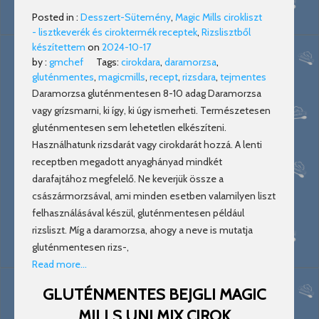
Posted in :
Desszert-Sütemény
,
Magic Mills cirokliszt
- lisztkeverék és ciroktermék receptek
,
Rizslisztből
készítettem
on
2024-10-17
by :
gmchef
Tags:
cirokdara
,
daramorzsa
,
gluténmentes
,
magicmills
,
recept
,
rizsdara
,
tejmentes
Daramorzsa gluténmentesen 8-10 adag Daramorzsa
vagy grízsmarni, ki így, ki úgy ismerheti. Természetesen
gluténmentesen sem lehetetlen elkészíteni.
Használhatunk rizsdarát vagy cirokdarát hozzá. A lenti
receptben megadott anyaghányad mindkét
darafajtához megfelelő. Ne keverjük össze a
császármorzsával, ami minden esetben valamilyen liszt
felhasználásával készül, gluténmentesen például
rizsliszt. Míg a daramorzsa, ahogy a neve is mutatja
gluténmentesen rizs-,
Read more…
GLUTÉNMENTES BEJGLI MAGIC
MILLS UNI MIX CIROK