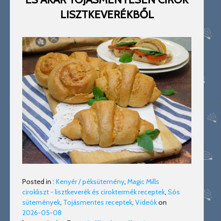
LISZTKEVERÉKBŐL
Posted in :
Kenyér / péksütemény
,
Magic Mills
cirokliszt - lisztkeverék és ciroktermék receptek
,
Sós
sütemények
,
Tojásmentes receptek
,
Videók
on
2026-05-08