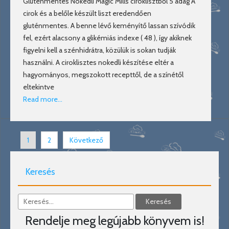
Gluténmentes Nokedli Magic Mills ciroklisztből 5 adag A
cirok és a belőle készült liszt eredendően
gluténmentes. A benne lévő keményítő lassan szívódik
fel, ezért alacsony a glikémiás indexe ( 48 ), így akiknek
figyelni kell a szénhidrátra, közülük is sokan tudják
használni. A ciroklisztes nokedli készítése eltér a
hagyományos, megszokott recepttől, de a színétől
eltekintve
Read more…
1
2
Következő
Keresés
Rendelje meg legújabb könyvem is!