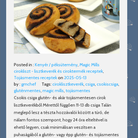
Posted in :
Kenyér / péksütemény
,
Magic Mills
cirokliszt - lisztkeverék és ciroktermék receptek
,
Tojásmentes receptek
on
2025-05-13
by :
gmchef
Tags:
ciroklisztkeverék
,
csiga
,
csokiscsiga
,
gluténmentes
,
magic mills
,
tojásmentes
Csokis csiga glutén- és akár tojásmentesen cirok
lisztkeverékből Mérettől függően 11-13 db csiga Talán
meglepő lesz a tészta hozzávalói között a túró, de
nálam fontos szempont, hogy 24 óra elteltével is
ehető legyen, csak minimálisan veszítsen a
puhaságából a glutén- vagy épp glutén- és tojásmentes