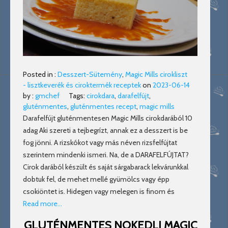
Posted in :
Desszert-Sütemény
,
Magic Mills cirokliszt
- lisztkeverék és ciroktermék receptek
on
2023-06-14
by :
gmchef
Tags:
cirokdara
,
darafelfújt
,
gluténmentes
,
gluténmentes recept
,
magic mills
Darafelfújt gluténmentesen Magic Mills cirokdarából 10
adag Aki szereti a tejbegrízt, annak ez a desszert is be
fog jönni. A rizskókot vagy más néven rizsfelfújtat
szerintem mindenki ismeri. Na, de a DARAFELFÚJTAT?
Cirok darából készült és saját sárgabarack lekvárunkkal
dobtuk fel, de mehet mellé gyümölcs vagy épp
csokiöntet is. Hidegen vagy melegen is finom és
Read more…
GLUTÉNMENTES NOKEDLI MAGIC