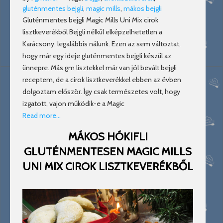
gluténmentes bejgli
,
magic mills
,
mákos bejgli
Gluténmentes bejgli Magic Mills Uni Mix cirok
lisztkeverékből Bejgli nélkül elképzelhetetlen a
Karácsony, legalábbis nálunk. Ezen az sem változtat,
hogy már egy ideje gluténmentes bejgli készül az
ünnepre. Más gm lisztekkel már van jól bevált bejgli
receptem, de a cirok lisztkeverékkel ebben az évben
dolgoztam először. Így csak természetes volt, hogy
izgatott, vajon működik-e a Magic
Read more…
MÁKOS HÓKIFLI
GLUTÉNMENTESEN MAGIC MILLS
UNI MIX CIROK LISZTKEVERÉKBŐL