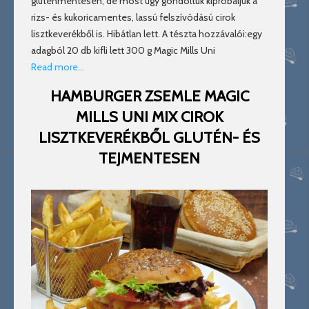
gluténmentesen, de most úgy gondoltuk kipróbáljuk a
rizs- és kukoricamentes, lassú felszívódású cirok
lisztkeverékből is. Hibátlan lett. A tészta hozzávalói:egy
adagból 20 db kifli lett 300 g Magic Mills Uni
Read more…
HAMBURGER ZSEMLE MAGIC
MILLS UNI MIX CIROK
LISZTKEVERÉKBŐL GLUTÉN- ÉS
TEJMENTESEN