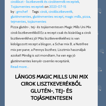
cirokliszt - lisztkeverék és ciroktermék receptek
,
Tojásmentes receptek
on
2023-07-15
by :
gmchef
Tags:
cirok
,
ciroklisztkeverék
,
gluténmentes
,
gluténmentes recept
,
magic mills
,
pizza
,
tejmentes
,
tojásmentes
Pizza glutén-, tej- és tojásmentesen Magic Mills Uni Mix
cirok lisztkeverékből Ez a recept csak és kizárólag a cirok
lisztkeverékhez jó! Más lisztkeverékekhez is van
kidolgozott recept a blogon, a Schar mix B, a Nutrifree
mix per pane, a Pennys liszthez, Lisztmix használjuk
azokat! Mindig is azt mondtam, ha van egy jó
gluténmentes kenyér-zsemle receptünk,
Read more…
LÁNGOS MAGIC MILLS UNI MIX
CIROK LISZTKEVERÉKBŐL
GLUTÉN-, TEJ- ÉS
TOJÁSMENTESEN