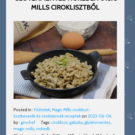
MILLS CIROKLISZTBŐL
Posted in :
Főételek
,
Magic Mills cirokliszt -
lisztkeverék és ciroktermék receptek
on
2023-06-06
by :
gmchef
Tags:
cirokliszt
,
galuska
,
gluténmentes
,
magic mills
,
nokedli