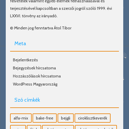
felvételek valamint egyéb elemek felhasználásával és
terjesztésével kapcsoltban a szerzői jogról szóló 1999. évi
LXXVI. törvény az irányadó.
© Minden jog fenntartva Átol Tibor
Meta
Bejelentkezés
Bejegyzések hírcsatorna
Hozzászólások hírcsatorna
WordPress Magyarország
Szó címkék
alfa-mix
bake-free
bejgli
ciroklisztkeverék