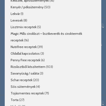
Kekszek, aprósütemények
(16)
Kenyér / péksütemény
(50)
Lekvár
(1)
Levesek
(8)
Lisztmix receptek
(5)
Magic Mills cirokliszt – lisztkeverék és ciroktermék
receptek
(16)
Nutrifree receptek
(39)
Oldallal kapcsolatos
(3)
Penny Free receptek
(6)
Rizslisztből készítettem
(103)
Savanyúság / saláta
(3)
Schar receptek
(20)
Sós sütemények
(4)
Tojásmentes receptek
(71)
Torta
(27)