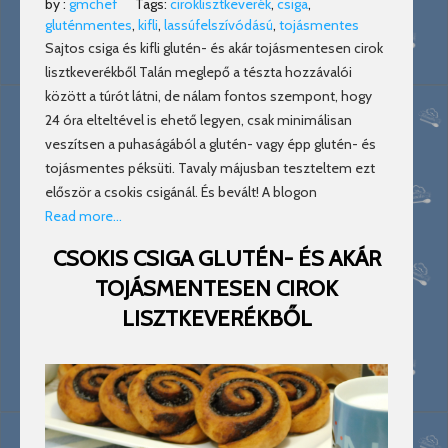
by :
gmchef
Tags:
ciroklisztkeverék
,
csiga
,
gluténmentes
,
kifli
,
lassúfelszívódású
,
tojásmentes
Sajtos csiga és kifli glutén- és akár tojásmentesen cirok
lisztkeverékből Talán meglepő a tészta hozzávalói
között a túrót látni, de nálam fontos szempont, hogy
24 óra elteltével is ehető legyen, csak minimálisan
veszítsen a puhaságából a glutén- vagy épp glutén- és
tojásmentes péksüti. Tavaly májusban teszteltem ezt
először a csokis csigánál. És bevált! A blogon
Read more…
CSOKIS CSIGA GLUTÉN- ÉS AKÁR
TOJÁSMENTESEN CIROK
LISZTKEVERÉKBŐL