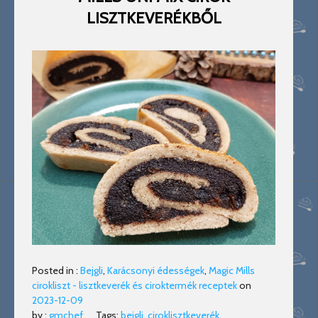
LISZTKEVERÉKBŐL
Posted in :
Bejgli
,
Karácsonyi édességek
,
Magic Mills
cirokliszt - lisztkeverék és ciroktermék receptek
on
2023-12-09
by :
gmchef
Tags:
bejgli
,
ciroklisztkeverék
,