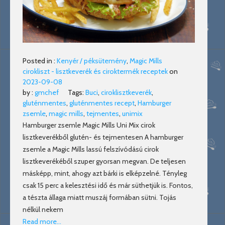
Posted in :
Kenyér / péksütemény
,
Magic Mills
cirokliszt - lisztkeverék és ciroktermék receptek
on
2023-09-08
by :
gmchef
Tags:
Buci
,
ciroklisztkeverék
,
gluténmentes
,
gluténmentes recept
,
Hamburger
zsemle
,
magic mills
,
tejmentes
,
unimix
Hamburger zsemle Magic Mills Uni Mix cirok
lisztkeverékből glutén- és tejmentesen A hamburger
zsemle a Magic Mills lassú felszívódású cirok
lisztkeverékéből szuper gyorsan megvan. De teljesen
másképp, mint, ahogy azt bárki is elképzelné. Tényleg
csak 15 perc a kelesztési idő és már süthetjük is. Fontos,
a tészta állaga miatt muszáj formában sütni. Tojás
nélkül nekem
Read more…