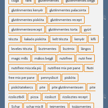
csiga
fánk
gluténmentes
gluténmentes bejgli
gluténmentes kenyér
gluténmentes palacsinta
gluténmentes piskóta
gluténmentes recept
gluténmentesrecept
gluténmentes torta
gyúrt
tészta
kakaós piskóta
kelt tészta
kenyér
kifli
leveles tészta
lisztmentes
lisztmix
lángos
magic mills
mákos bejgli
nutrifree
nutri free
nutrifree miscela piú
nutrifree mix per pane
Nutri
free mix per pane
pennysliszt
piskóta
piskótatekercs
pite
pite gluténmentesen
pite
rizslisztből
pizza
rizsliszt
rizslisztes recept
Schar
schar mix B
tejmentes
tojásmentes