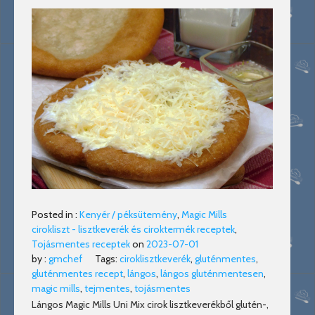
Posted in :
Kenyér / péksütemény
,
Magic Mills
cirokliszt - lisztkeverék és ciroktermék receptek
,
Tojásmentes receptek
on
2023-07-01
by :
gmchef
Tags:
ciroklisztkeverék
,
gluténmentes
,
gluténmentes recept
,
lángos
,
lángos gluténmentesen
,
magic mills
,
tejmentes
,
tojásmentes
Lángos Magic Mills Uni Mix cirok lisztkeverékből glutén-,