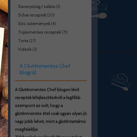
Savanyúság / saláta
(3)
Schar receptek
(20)
Sós sütemények
(4)
Tojásmentes receptek
(71)
Torta
(27)
Videók
(3)
A Gluténmentes Chef
blogról
A Gluténmentes Chef blogon lévő
receptek kifejlesztésénél a legfőbb
szempont az volt, hogy a
gluténmentes étel csak ugyan olyan jó
vagy jobb lehet, mint a gluténtartalmú
megfelelője.