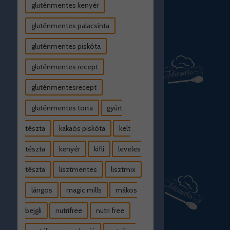
gluténmentes kenyér
gluténmentes palacsinta
gluténmentes piskóta
gluténmentes recept
gluténmentesrecept
gluténmentes torta
gyúrt
tészta
kakaós piskóta
kelt
tészta
kenyér
kifli
leveles
tészta
lisztmentes
lisztmix
lángos
magic mills
mákos
bejgli
nutrifree
nutri free