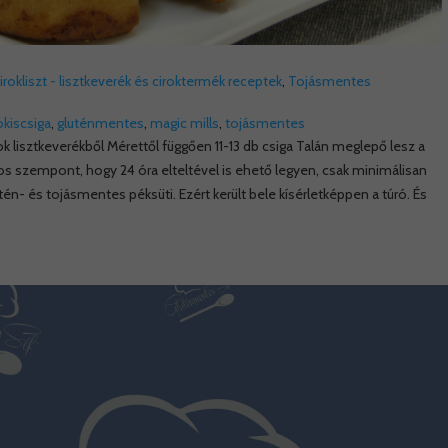
cirokliszt - lisztkeverék és ciroktermék receptek
,
Tojásmentes
kiscsiga
,
gluténmentes
,
magic mills
,
tojásmentes
k lisztkeverékből Mérettől függően 11-13 db csiga Talán meglepő lesz a
os szempont, hogy 24 óra elteltével is ehető legyen, csak minimálisan
én- és tojásmentes péksüti. Ezért került bele kísérletképpen a túró. És