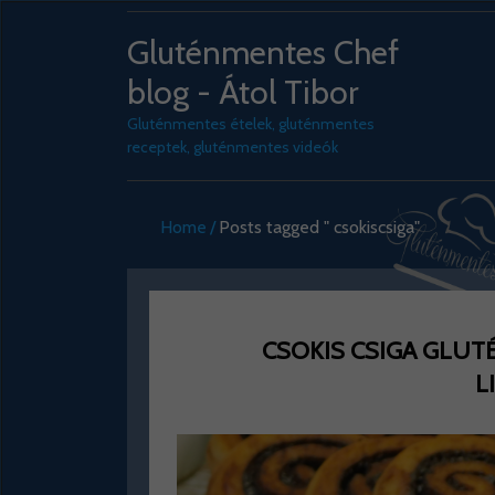
Gluténmentes Chef
blog - Átol Tibor
Gluténmentes ételek, gluténmentes
receptek, gluténmentes videók
Home
Posts tagged " csokiscsiga"
CSOKIS CSIGA GLUT
L