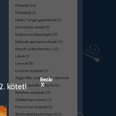
Főételek
(64)
Főzelékek
(4)
Halak / Tenger gyümölcsei
(3)
Húsmentes ételek
(11)
Karácsonyi édességek
(29)
Kekszek, aprósütemények
(16)
Kenyér / péksütemény
(50)
Lekvár
(1)
Levesek
(8)
Lisztmix receptek
(5)
Magic Mills cirokliszt – lisztkeverék
Bezár
. kötet!
X
és ciroktermék receptek
(16)
Nutrifree receptek
(39)
Oldallal kapcsolatos
(3)
Penny Free receptek
(6)
Rizslisztből készítettem
(103)