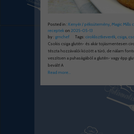
Posted in :
Kenyér / péksütemény
,
Magic Mills 
receptek
on
2025-05-13
by :
gmchef
Tags:
ciroklisztkeverék
,
csiga
,
cso
Csokis csiga glutén- és akár tojásmentesen ciro
tészta hozzávalói között a túró, de nálam font
veszítsen a puhaságából a glutén- vagy épp glut
bevált! A
Read more…