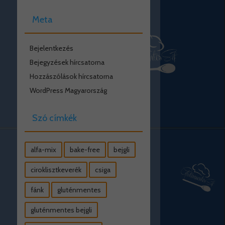
Meta
Bejelentkezés
Bejegyzések hírcsatorna
Hozzászólások hírcsatorna
WordPress Magyarország
Szó címkék
alfa-mix
bake-free
bejgli
ciroklisztkeverék
csiga
fánk
gluténmentes
gluténmentes bejgli