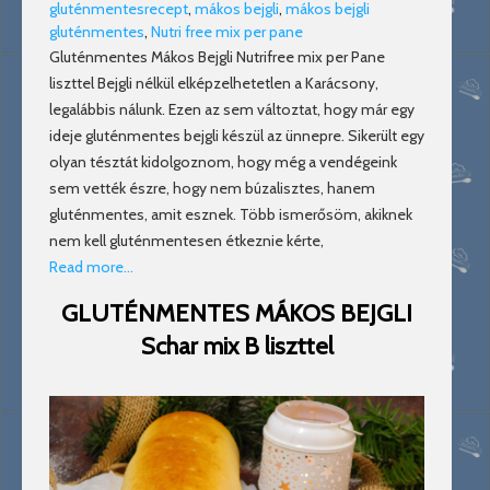
gluténmentesrecept
,
mákos bejgli
,
mákos bejgli
gluténmentes
,
Nutri free mix per pane
Gluténmentes Mákos Bejgli Nutrifree mix per Pane
liszttel Bejgli nélkül elképzelhetetlen a Karácsony,
legalábbis nálunk. Ezen az sem változtat, hogy már egy
ideje gluténmentes bejgli készül az ünnepre. Sikerült egy
olyan tésztát kidolgoznom, hogy még a vendégeink
sem vették észre, hogy nem búzalisztes, hanem
gluténmentes, amit esznek. Több ismerősöm, akiknek
nem kell gluténmentesen étkeznie kérte,
Read more…
GLUTÉNMENTES MÁKOS BEJGLI
Schar mix B liszttel