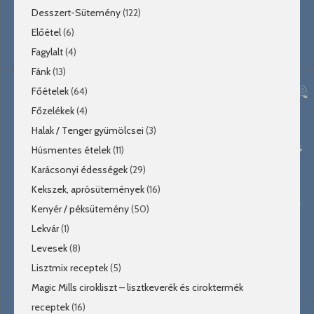
Desszert-Sütemény
(122)
Előétel
(6)
Fagylalt
(4)
Fánk
(13)
Főételek
(64)
Főzelékek
(4)
Halak / Tenger gyümölcsei
(3)
Húsmentes ételek
(11)
Karácsonyi édességek
(29)
Kekszek, aprósütemények
(16)
Kenyér / péksütemény
(50)
Lekvár
(1)
Levesek
(8)
Lisztmix receptek
(5)
Magic Mills cirokliszt – lisztkeverék és ciroktermék
receptek
(16)