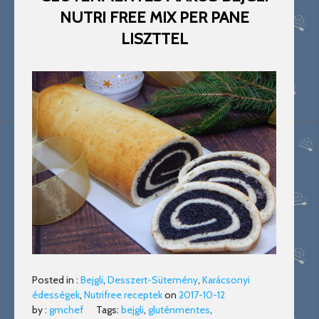
NUTRI FREE MIX PER PANE
LISZTTEL
Posted in :
Bejgli
,
Desszert-Sütemény
,
Karácsonyi
édességek
,
Nutrifree receptek
on
2017-10-12
by :
gmchef
Tags:
bejgli
,
gluténmentes
,