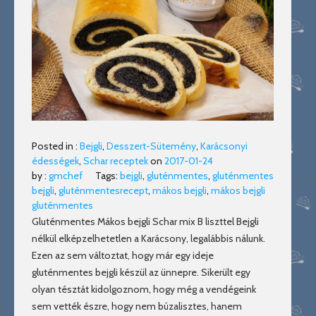
Posted in :
Bejgli
,
Desszert-Sütemény
,
Karácsonyi
édességek
,
Schar receptek
on
2017-01-24
by :
gmchef
Tags:
bejgli
,
gluténmentes
,
gluténmentes
bejgli
,
gluténmentesrecept
,
mákos bejgli
,
mákos bejgli
gluténmentes
Gluténmentes Mákos bejgli Schar mix B liszttel Bejgli
nélkül elképzelhetetlen a Karácsony, legalábbis nálunk.
Ezen az sem változtat, hogy már egy ideje
gluténmentes bejgli készül az ünnepre. Sikerült egy
olyan tésztát kidolgoznom, hogy még a vendégeink
sem vették észre, hogy nem búzalisztes, hanem