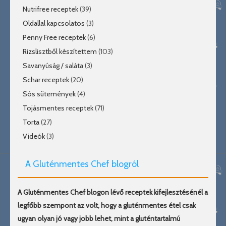
Nutrifree receptek
(39)
Oldallal kapcsolatos
(3)
Penny Free receptek
(6)
Rizslisztből készítettem
(103)
Savanyúság / saláta
(3)
Schar receptek
(20)
Sós sütemények
(4)
Tojásmentes receptek
(71)
Torta
(27)
Videók
(3)
A Gluténmentes Chef blogról
A Gluténmentes Chef blogon lévő receptek kifejlesztésénél a
legfőbb szempont az volt, hogy a gluténmentes étel csak
ugyan olyan jó vagy jobb lehet, mint a gluténtartalmú