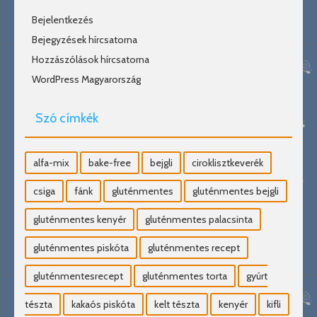
Bejelentkezés
Bejegyzések hírcsatorna
Hozzászólások hírcsatorna
WordPress Magyarország
Szó címkék
alfa-mix
bake-free
bejgli
ciroklisztkeverék
csiga
fánk
gluténmentes
gluténmentes bejgli
gluténmentes kenyér
gluténmentes palacsinta
gluténmentes piskóta
gluténmentes recept
gluténmentesrecept
gluténmentes torta
gyúrt
tészta
kakaós piskóta
kelt tészta
kenyér
kifli