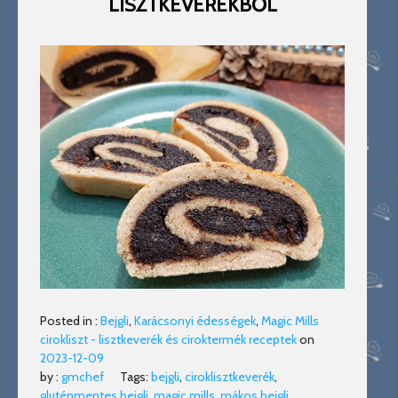
LISZTKEVERÉKBŐL
Posted in :
Bejgli
,
Karácsonyi édességek
,
Magic Mills
cirokliszt - lisztkeverék és ciroktermék receptek
on
2023-12-09
by :
gmchef
Tags:
bejgli
,
ciroklisztkeverék
,
gluténmentes bejgli
,
magic mills
,
mákos bejgli