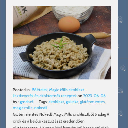
Posted in :
Főételek
,
Magic Mills cirokliszt -
lisztkeverék és ciroktermék receptek
on
2023-06-06
by :
gmchef
Tags:
cirokliszt
,
galuska
,
gluténmentes
,
magic mills
,
nokedli
Gluténmentes Nokedli Magic Mills ciroklisztből 5 adag A
cirok és a belőle készült liszt eredendően