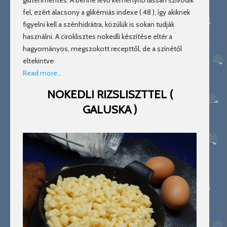
gluténmentes. A benne lévő keményítő lassan szívódik
fel, ezért alacsony a glikémiás indexe ( 48 ), így akiknek
figyelni kell a szénhidrátra, közülük is sokan tudják
használni. A ciroklisztes nokedli készítése eltér a
hagyományos, megszokott recepttől, de a színétől
eltekintve
Read more…
NOKEDLI RIZSLISZTTEL (
GALUSKA )