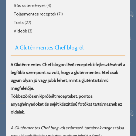
Sós sütemények
(4)
Tojásmentes receptek
(71)
Torta
(27)
Videók
(3)
A Gluténmentes Chef blogról
A Gluténmentes Chef blogon lévő receptek kifejlesztésénél a
legfőbb szempont az volt, hogy a gluténmentes étel csak
ugyan olyan jó vagy jobb lehet, mint a gluténtartalmú
megfelelője.
Többszörösen kipróbált recepteket, pontos
anyaghányadokat és saját készítésű fotókat tartalmaznak az
oldalak.
A Gluténmentes Chef blog-ról származó tartalmak megosztása
vagy közzétételekor minden esetben kérjük a forrás