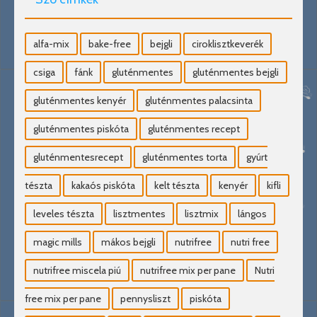
alfa-mix
bake-free
bejgli
ciroklisztkeverék
csiga
fánk
gluténmentes
gluténmentes bejgli
gluténmentes kenyér
gluténmentes palacsinta
gluténmentes piskóta
gluténmentes recept
gluténmentesrecept
gluténmentes torta
gyúrt
tészta
kakaós piskóta
kelt tészta
kenyér
kifli
leveles tészta
lisztmentes
lisztmix
lángos
magic mills
mákos bejgli
nutrifree
nutri free
nutrifree miscela piú
nutrifree mix per pane
Nutri
free mix per pane
pennysliszt
piskóta