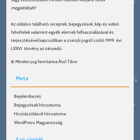
megjelölését!
Az oldalon található receptek, bejegyzések, kép és videó
felvételek valamint egyéb elemek felhasználásával és
terjesztésével kapcsoltban a szerzői jogról szóló 1999. évi
LXXVI. törvény az irányadó.
© Minden jog fenntartva Átol Tibor
Meta
Bejelentkezés
Bejegyzések hírcsatorna
Hozzászólások hírcsatorna
WordPress Magyarország
Szó címkék