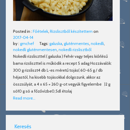
Posted in :
Főételek
,
Rizslisztből készítettem
on
2017-04-14
by :
gmchef
Tags:
galuska
,
gluténmentes
,
nokedli
,
nokedli gluténmentesen
,
nokedli rizslisztből
Nokedli rizsliszttel ( galuska ) Fehér vagy teljes kiőrlésű
barna rizsliszttel is működik a recept 5 adag Hozzávalók:
300 g rizsliszt4 db L-es méretű tojás( 60-65 g / db
héjastól, ha kisebb tojásokkal dolgozunk, akkor az
összsúlyát, a 4 x 65 = 260 g-ot vegyük figyelembe )2 g
só10 g só a főzővízbe0,5dl étolaj
Read more…
Keresés