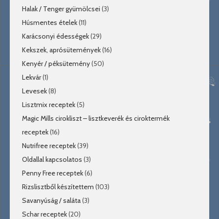
Halak / Tenger gyümölcsei
(3)
Húsmentes ételek
(11)
Karácsonyi édességek
(29)
Kekszek, aprósütemények
(16)
Kenyér / péksütemény
(50)
Lekvár
(1)
Levesek
(8)
Lisztmix receptek
(5)
Magic Mills cirokliszt – lisztkeverék és ciroktermék
receptek
(16)
Nutrifree receptek
(39)
Oldallal kapcsolatos
(3)
Penny Free receptek
(6)
Rizslisztből készítettem
(103)
Savanyúság / saláta
(3)
Schar receptek
(20)