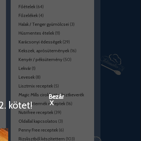
Főételek
(64)
Főzelékek
(4)
Halak / Tenger gyümölcsei
(3)
Húsmentes ételek
(11)
Karácsonyi édességek
(29)
Kekszek, aprósütemények
(16)
Kenyér / péksütemény
(50)
Lekvár
(1)
Levesek
(8)
Lisztmix receptek
(5)
Magic Mills cirokliszt – lisztkeverék
Bezár
. kötet!
X
és ciroktermék receptek
(16)
Nutrifree receptek
(39)
Oldallal kapcsolatos
(3)
Penny Free receptek
(6)
Rizslisztből készítettem
(103)