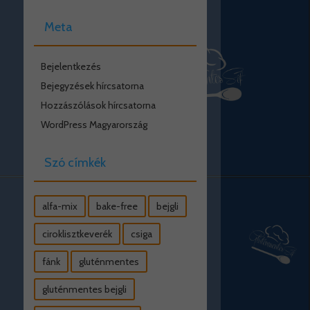
Meta
Bejelentkezés
Bejegyzések hírcsatorna
Hozzászólások hírcsatorna
WordPress Magyarország
Szó címkék
alfa-mix
bake-free
bejgli
ciroklisztkeverék
csiga
fánk
gluténmentes
gluténmentes bejgli