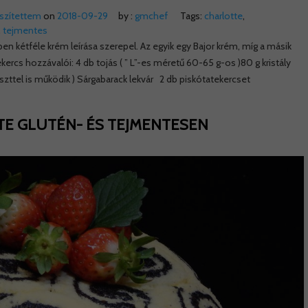
észítettem
on
2018-09-29
by :
gmchef
Tags:
charlotte
,
,
tejmentes
n kétféle krém leírása szerepel. Az egyik egy Bajor krém, míg a másik
ercs hozzávalói: 4 db tojás ( ” L”-es méretű 60-65 g-os )80 g kristály
liszttel is működik ) Sárgabarack lekvár 2 db piskótatekercset
TE GLUTÉN- ÉS TEJMENTESEN