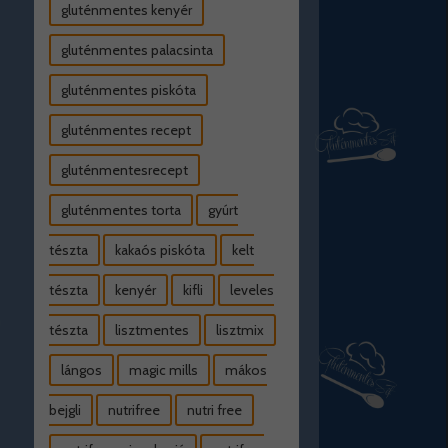
gluténmentes kenyér
gluténmentes palacsinta
gluténmentes piskóta
gluténmentes recept
gluténmentesrecept
gluténmentes torta
gyúrt
tészta
kakaós piskóta
kelt
tészta
kenyér
kifli
leveles
tészta
lisztmentes
lisztmix
lángos
magic mills
mákos
bejgli
nutrifree
nutri free