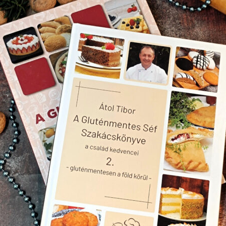
 többi hozzávalót, majd így