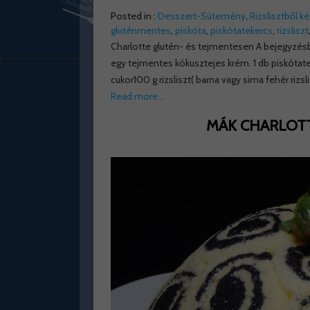
Posted in :
Desszert-Sütemény
,
Rizslisztből k
gluténmentes
,
piskóta
,
piskótatekercs
,
rizsliszt
Charlotte glutén- és tejmentesen A bejegyzésbe
egy tejmentes kókusztejes krém. 1 db piskótatek
cukor100 g rizsliszt( barna vagy sima fehér rizs
Read more…
MÁK CHARLOT