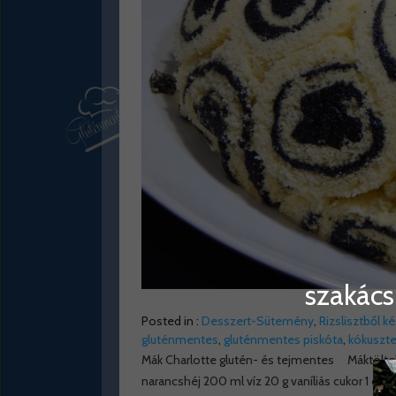
szakács
Posted in :
Desszert-Sütemény
,
Rizslisztből k
gluténmentes
,
gluténmentes piskóta
,
kókuszte
Mák Charlotte glutén- és tejmentes Máktöltelé
narancshéj 200 ml víz 20 g vaníliás cukor 1 csip