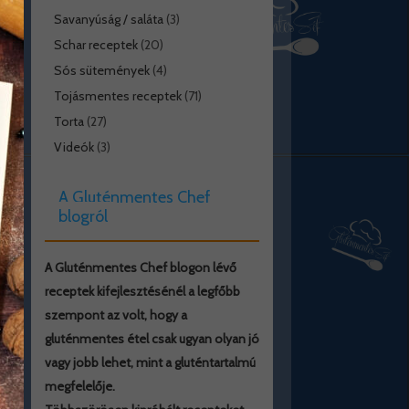
Savanyúság / saláta
(3)
Schar receptek
(20)
Sós sütemények
(4)
Tojásmentes receptek
(71)
Torta
(27)
Videók
(3)
A Gluténmentes Chef
blogról
A Gluténmentes Chef blogon lévő
receptek kifejlesztésénél a legfőbb
szempont az volt, hogy a
gluténmentes étel csak ugyan olyan jó
vagy jobb lehet, mint a gluténtartalmú
megfelelője.