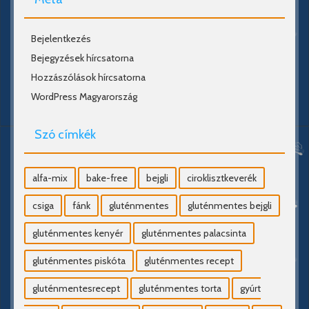
Bejelentkezés
Bejegyzések hírcsatorna
Hozzászólások hírcsatorna
WordPress Magyarország
Szó címkék
alfa-mix
bake-free
bejgli
ciroklisztkeverék
csiga
fánk
gluténmentes
gluténmentes bejgli
gluténmentes kenyér
gluténmentes palacsinta
gluténmentes piskóta
gluténmentes recept
gluténmentesrecept
gluténmentes torta
gyúrt