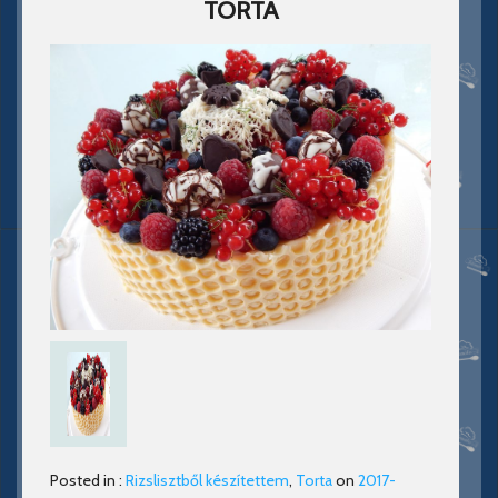
TORTA
Posted in :
Rizslisztből készítettem
,
Torta
on
2017-