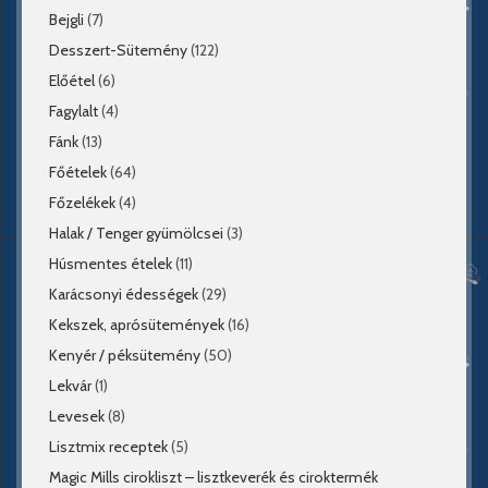
Bejgli
(7)
Desszert-Sütemény
(122)
Előétel
(6)
Fagylalt
(4)
Fánk
(13)
Főételek
(64)
Főzelékek
(4)
Halak / Tenger gyümölcsei
(3)
Húsmentes ételek
(11)
Karácsonyi édességek
(29)
Kekszek, aprósütemények
(16)
Kenyér / péksütemény
(50)
Lekvár
(1)
Levesek
(8)
Lisztmix receptek
(5)
Magic Mills cirokliszt – lisztkeverék és ciroktermék