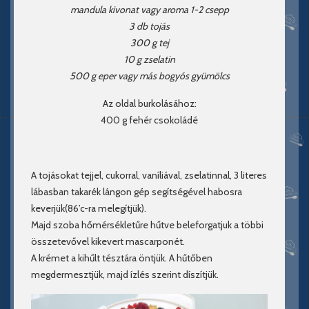
mandula kivonat vagy aroma 1-2 csepp
3 db tojás
300 g tej
10 g zselatin
500 g eper vagy más bogyós gyümölcs
Az oldal burkolásához:
400 g fehér csokoládé
A tojásokat tejjel, cukorral, vaníliával, zselatinnal, 3 literes
lábasban takarék lángon gép segítségével habosra
keverjük(86’c-ra melegítjük).
Majd szoba hőmérsékletűre hűtve beleforgatjuk a többi
összetevővel kikevert mascarponét.
A krémet a kihűlt tésztára öntjük. A hűtőben
megdermesztjük, majd ízlés szerint díszítjük.