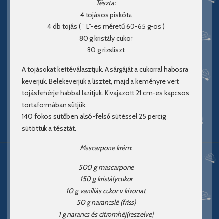
Tészta:
4 tojásos piskóta
4 db tojás ( ” L”-es méretű 60-65 g-os )
80 g kristály cukor
80 g rizsliszt
A tojásokat kettéválasztjuk. A sárgáját a cukorral habosra
keverjük. Belekeverjük a lisztet, majd a keményre vert
tojásfehérje habbal lazítjuk. Kivajazott 21 cm-es kapcsos
tortaformában sütjük.
140 fokos sütőben alsó-felső sütéssel 25 percig
sütöttük a tésztát.
Mascarpone krém:
500 g mascarpone
150 g kristálycukor
10 g vaníliás cukor v kivonat
50 g narancslé (friss)
1 g narancs és citromhéj(reszelve)