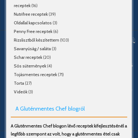
receptek
(16)
Nutrifree receptek
(39)
Oldallal kapcsolatos
(3)
Penny Free receptek
(6)
Rizslisztből készítettem
(103)
Savanyúság / saláta
(3)
Schar receptek
(20)
Sós sütemények
(4)
Tojásmentes receptek
(71)
Torta
(27)
Videók
(3)
A Gluténmentes Chef blogról
A Gluténmentes Chef blogon lévő receptek kifejlesztésénél a
legfőbb szempont az volt, hogy a gluténmentes étel csak