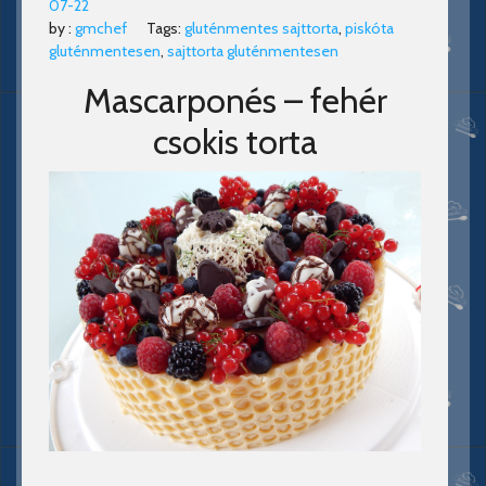
07-22
by :
gmchef
Tags:
gluténmentes sajttorta
,
piskóta
gluténmentesen
,
sajttorta gluténmentesen
Mascarponés – fehér
csokis torta