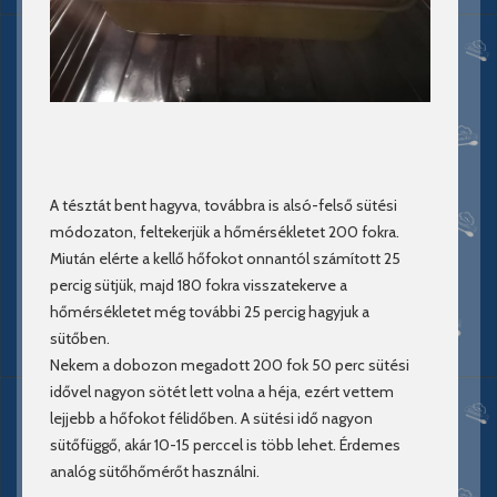
A tésztát bent hagyva, továbbra is alsó-felső sütési
módozaton, feltekerjük a hőmérsékletet 200 fokra.
Miután elérte a kellő hőfokot onnantól számított 25
percig sütjük, majd 180 fokra visszatekerve a
hőmérsékletet még további 25 percig hagyjuk a
sütőben.
Nekem a dobozon megadott 200 fok 50 perc sütési
idővel nagyon sötét lett volna a héja, ezért vettem
lejjebb a hőfokot félidőben. A sütési idő nagyon
sütőfüggő, akár 10-15 perccel is több lehet. Érdemes
analóg sütőhőmérőt használni.