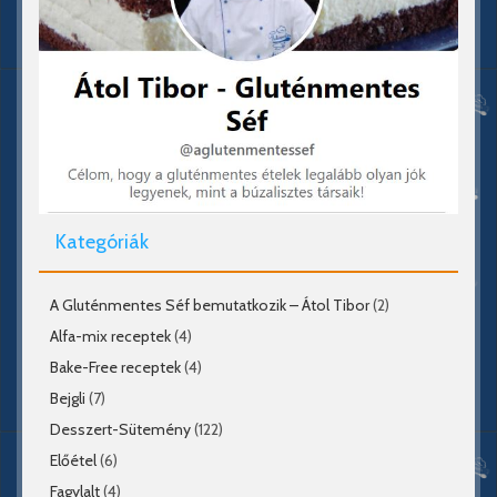
Kategóriák
A Gluténmentes Séf bemutatkozik – Átol Tibor
(2)
Alfa-mix receptek
(4)
Bake-Free receptek
(4)
Bejgli
(7)
Desszert-Sütemény
(122)
Előétel
(6)
Fagylalt
(4)