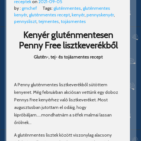
receptek
on
2021-09-05
by :
gmchef
Tags:
gluténmentes
,
gluténmentes
kenyér
,
gluténmentes recept
,
kenyér
,
pennyskenyér
,
pennysliszt
,
tejmentes
,
tojásmentes
Kenyér gluténmentesen
Penny Free lisztkeverékből
Glutén-, tej- és tojásmentes recept
A Penny gluténmentes lisztkeverékből sütöttem
kenyeret. Még februárban akciósan vettünk egy doboz
Pennys Free kenyérhez való lisztkeveréket. Most
augusztusban jutottam el odáig, hogy
kipróbáljam…..mondhatnám a séfek malmai lassan
őrölnek…
A gluténmentes lisztek között viszonylag alacsony