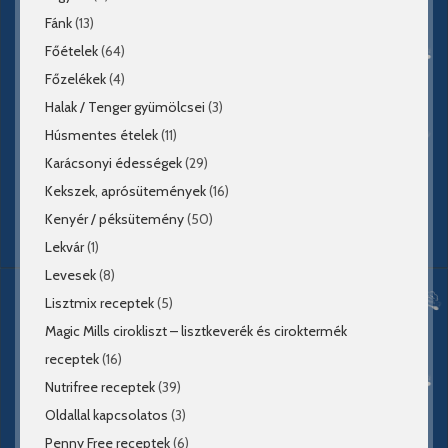
Fánk
(13)
Főételek
(64)
Főzelékek
(4)
Halak / Tenger gyümölcsei
(3)
Húsmentes ételek
(11)
Karácsonyi édességek
(29)
Kekszek, aprósütemények
(16)
Kenyér / péksütemény
(50)
Lekvár
(1)
Levesek
(8)
Lisztmix receptek
(5)
Magic Mills cirokliszt – lisztkeverék és ciroktermék
receptek
(16)
Nutrifree receptek
(39)
Oldallal kapcsolatos
(3)
Penny Free receptek
(6)