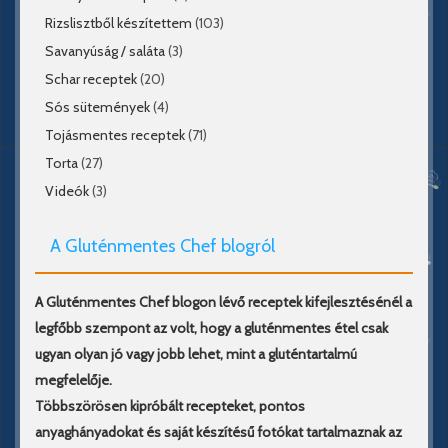
Rizslisztből készítettem
(103)
Savanyúság / saláta
(3)
Schar receptek
(20)
Sós sütemények
(4)
Tojásmentes receptek
(71)
Torta
(27)
Videók
(3)
A Gluténmentes Chef blogról
A Gluténmentes Chef blogon lévő receptek kifejlesztésénél a
legfőbb szempont az volt, hogy a gluténmentes étel csak
ugyan olyan jó vagy jobb lehet, mint a gluténtartalmú
megfelelője.
Többszörösen kipróbált recepteket, pontos
anyaghányadokat és saját készítésű fotókat tartalmaznak az