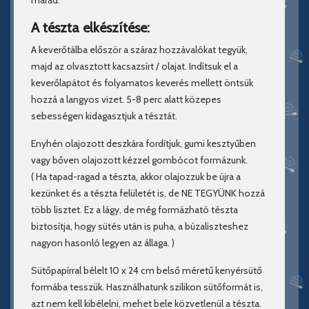
marad.
A tészta elkészítése:
A keverőtálba először a száraz hozzávalókat tegyük,
majd az olvasztott kacsazsírt / olajat. Indítsuk el a
keverőlapátot és folyamatos keverés mellett öntsük
hozzá a langyos vizet. 5-8 perc alatt közepes
sebességen kidagasztjuk a tésztát.
Enyhén olajozott deszkára fordítjuk, gumi kesztyűben
vagy bőven olajozott kézzel gombócot formázunk.
( Ha tapad-ragad a tészta, akkor olajozzuk be újra a
kezünket és a tészta felületét is, de NE TEGYÜNK hozzá
több lisztet. Ez a lágy, de még formázható tészta
biztosítja, hogy sütés után is puha, a búzaliszteshez
nagyon hasonló legyen az állaga. )
Sütőpapírral bélelt 10 x 24 cm belső méretű kenyérsütő
formába tesszük. Használhatunk szilikon sütőformát is,
azt nem kell kibélelni, mehet bele közvetlenül a tészta.