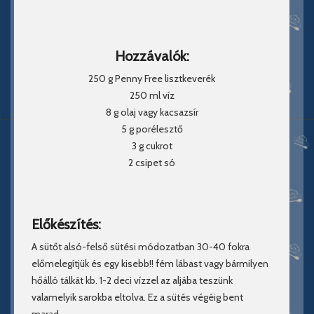
Hozzávalók:
250 g Penny Free lisztkeverék
250 ml víz
8 g olaj vagy kacsazsír
5 g porélesztő
3 g cukrot
2 csipet só
Előkészítés:
A sütőt alsó-felső sütési módozatban 30-40 fokra
előmelegítjük és egy kisebb!! fém lábast vagy bármilyen
hőálló tálkát kb. 1-2 deci vízzel az aljába teszünk
valamelyik sarokba eltolva. Ez a sütés végéig bent