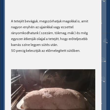
A tetejét bevágjuk, megszórhatjuk magokkal is, amit
nagyon enyhén az ujjainkkal vagy ecsettel
rányomkodhatunk ( szezám, tökmag, mák ) és még
egyszer átkenjük olajjal a tetejét, hogy erőteljesebb
barnás színe legyen sütés után.
50 percig kelesztjük az előmelegített sütőben.