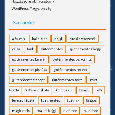
Hozzászólások hírcsatorna
WordPress Magyarország
Szó címkék
alfa-mix
bake-free
bejgli
ciroklisztkeverék
csiga
fánk
gluténmentes
gluténmentes bejgli
gluténmentes kenyér
gluténmentes palacsinta
gluténmentes piskóta
gluténmentes recept
gluténmentesrecept
gluténmentes torta
gyúrt
tészta
kakaós piskóta
kelt tészta
kenyér
kifli
leveles tészta
lisztmentes
lisztmix
lángos
magic mills
mákos bejgli
nutrifree
nutri free