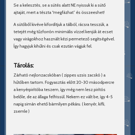
Se a kelesztés, se a sütés alatt NE nyissuk ki a sütő
ajtaját, mert a tészta “megfázhat” és összeeshet!
A sütőből kivéve kifordítjuk a tálból, rácsra tesszük, a
tetejét még tűzforrón minimális vízzel kenjük át ecset
vagy virágokhoz használt kézi permetező segítségével.
Így hagyjuk kihűlni és csak ezután vágjuk fel.
Tárolás:
Zárható nejlonzacskóban ( zippes uzsis zacskó ) a
hűtőben tartom. Fogyasztás előtt 20-30 másodpercre
a kenyérpirítóba teszem, így még nem lesz pirítós
belőle, de az állaga felfrissül. Nekem ez vált be, így 4-5
napig simán ehető bármilyen pékáru. ( kenyér, kifli,
zsemle )