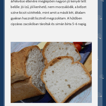
árfekvése ellenére meglepően nagyon jó kenyér lett
belőle. Jó ízű, jól kenhető, nem morzsálódik, a bélzet
színe kicsit sötétebb, mint amit a másik két, általam
gyakran használt lisztnél megszoktam. A hűtőben
cipzáras zacskóban tároltuk és simán bírta 5-6 napig.