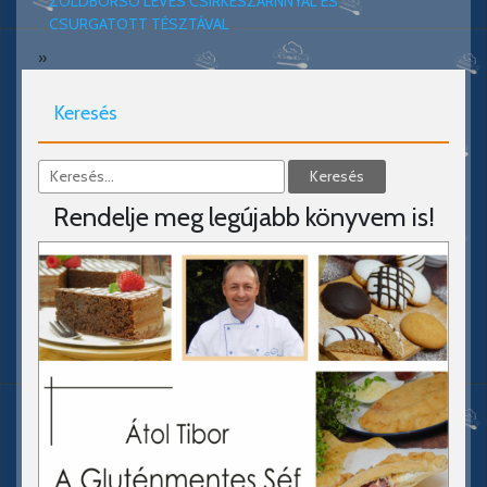
ZÖLDBORSÓ LEVES CSIRKESZÁRNNYAL ÉS
CSURGATOTT TÉSZTÁVAL
»
Keresés
Rendelje meg legújabb könyvem is!