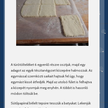
A túrótölteléket 6 egyenlő részre osztjuk, majd egy
adagot az egyik tésztanégyzet közepére halmozzuk. Az
egymással szemközti sarkait hajtsuk fel úgy, hogy
egymást kissé átfedjék. Majd az utolsó fület is felhajtva
a közepét nyomjuk meg enyhén. A többit is hasonló
módon töltsük be.
Sütőpapírral bélelt tepsire tesszük a batyukat. Lekenjük