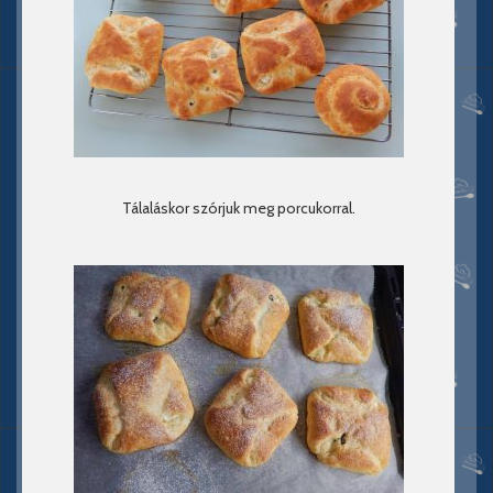
Tálaláskor szórjuk meg porcukorral.