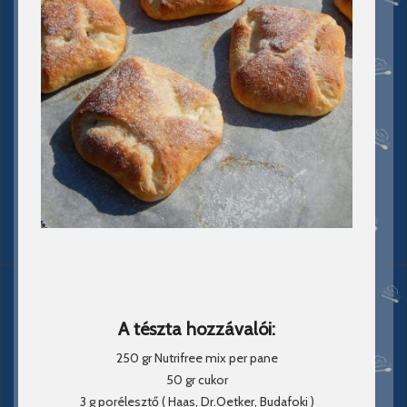
A tészta hozzávalói:
250 gr Nutrifree mix per pane
50 gr cukor
3 g porélesztő ( Haas, Dr.Oetker, Budafoki )