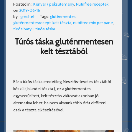
Posted in :
Kenyér / péksütemény
,
Nutrifree receptek
on
2019-06-16
by :
gmchef
Tags:
gluténmentes
,
gluténmentesrecept
,
kelt tészta
,
nutrifree mix per pane
,
túrós batyu
,
túrós táska
Túrós táska gluténmentesen
kelt tésztából
Bár a túrós táska eredetileg élesztős-leveles tésztából
készül ( blundel tészta ), ez a gluténmentes,
egyszerűsített, kelt tésztás változat azonban jó
alternatíva lehet, ha nem akarunk több órát eltölteni
csak a tészta elkészítésével.