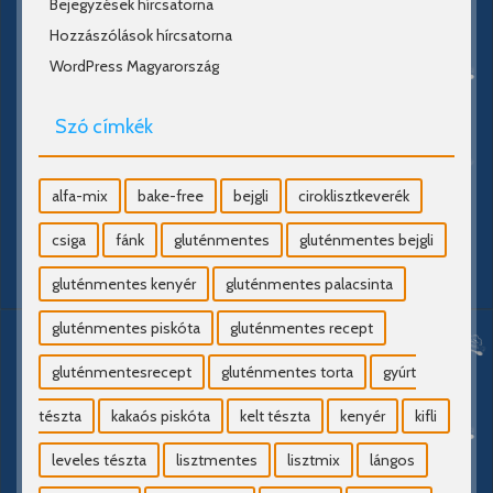
Bejegyzések hírcsatorna
Hozzászólások hírcsatorna
WordPress Magyarország
Szó címkék
alfa-mix
bake-free
bejgli
ciroklisztkeverék
csiga
fánk
gluténmentes
gluténmentes bejgli
gluténmentes kenyér
gluténmentes palacsinta
gluténmentes piskóta
gluténmentes recept
gluténmentesrecept
gluténmentes torta
gyúrt
tészta
kakaós piskóta
kelt tészta
kenyér
kifli
leveles tészta
lisztmentes
lisztmix
lángos