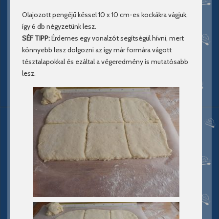
Olajozott pengéjű késsel 10 x 10 cm-es kockákra vágjuk,
így 6 db négyzetünk lesz.
SÉF TIPP:
Érdemes egy vonalzót segítségül hívni, mert
könnyebb lesz dolgozni az így már formára vágott
tésztalapokkal és ezáltal a végeredmény is mutatósabb
lesz.