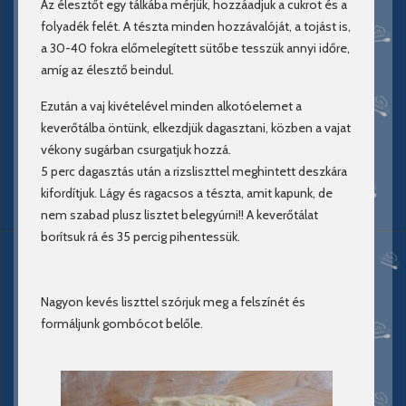
Az élesztőt egy tálkába mérjük, hozzáadjuk a cukrot és a
folyadék felét. A tészta minden hozzávalóját, a tojást is,
a 30-40 fokra előmelegített sütőbe tesszük annyi időre,
amíg az élesztő beindul.
Ezután a vaj kivételével minden alkotóelemet a
keverőtálba öntünk, elkezdjük dagasztani, közben a vajat
vékony sugárban csurgatjuk hozzá.
5 perc dagasztás után a rizsliszttel meghintett deszkára
kifordítjuk. Lágy és ragacsos a tészta, amit kapunk, de
nem szabad plusz lisztet belegyúrni!! A keverőtálat
borítsuk rá és 35 percig pihentessük.
Nagyon kevés liszttel szórjuk meg a felszínét és
formáljunk gombócot belőle.