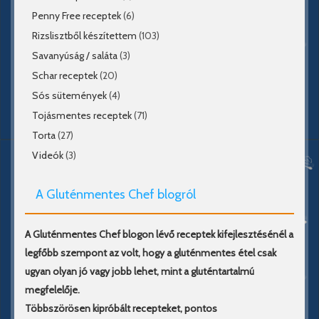
Penny Free receptek
(6)
Rizslisztből készítettem
(103)
Savanyúság / saláta
(3)
Schar receptek
(20)
Sós sütemények
(4)
Tojásmentes receptek
(71)
Torta
(27)
Videók
(3)
A Gluténmentes Chef blogról
A Gluténmentes Chef blogon lévő receptek kifejlesztésénél a
legfőbb szempont az volt, hogy a gluténmentes étel csak
ugyan olyan jó vagy jobb lehet, mint a gluténtartalmú
megfelelője.
Többszörösen kipróbált recepteket, pontos