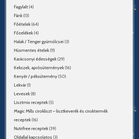
Fagylalt
(4)
Fánk
(13)
Főételek
(64)
Főzelékek
(4)
Halak / Tenger gyümölcsei
(3)
Húsmentes ételek
(11)
Karácsonyi édességek
(29)
Kekszek, aprósütemények
(16)
Kenyér / péksütemény
(50)
Lekvár
(1)
Levesek
(8)
Lisztmix receptek
(5)
Magic Mills cirokliszt – lisztkeverék és ciroktermék
receptek
(16)
Nutrifree receptek
(39)
Oldallal kapcsolatos
(3)