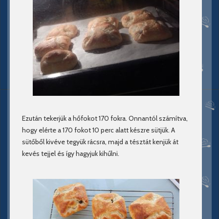
Ezután tekerjük a hőfokot 170 fokra. Onnantól számítva,
hogy elérte a 170 fokot 10 perc alatt készre sütjük. A
sütőből kivéve tegyük rácsra, majd a tésztát kenjük át
kevés tejjel és így hagyjuk kihűlni.