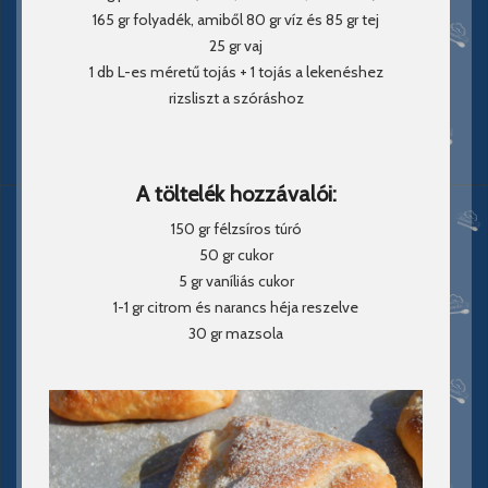
165 gr folyadék, amiből 80 gr víz és 85 gr tej
25 gr vaj
1 db L-es méretű tojás + 1 tojás a lekenéshez
rizsliszt a szóráshoz
A töltelék hozzávalói:
150 gr félzsíros túró
50 gr cukor
5 gr vaníliás cukor
1-1 gr citrom és narancs héja reszelve
30 gr mazsola