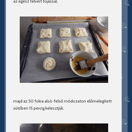
az egész felvert tojással,
majd az 50 fokra alsó-felső módozaton előmelegített
sütőben 15 percig kelesztjük.