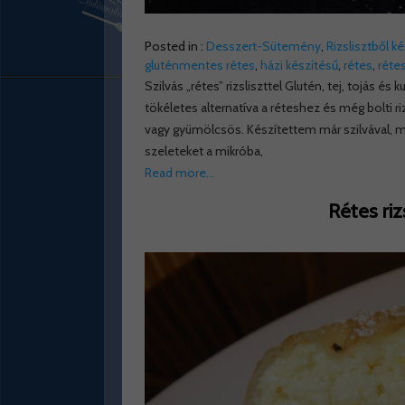
Posted in :
Desszert-Sütemény
,
Rizslisztből k
gluténmentes rétes
,
házi készítésű
,
rétes
,
réte
Szilvás „rétes” rizsliszttel Glutén, tej, tojás és
tökéletes alternatíva a réteshez és még bolti ri
vagy gyümölcsös. Készítettem már szilvával, m
szeleteket a mikróba,
Read more…
Rétes ri