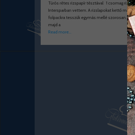
Túrós rétes rizspapír tésztával 1 csomag rizspap
Intersparban vettem. A rizslapokat kettő másod
folpackra tesszük egymás mellé szorosan. 1 rúd
majd a
Read more…