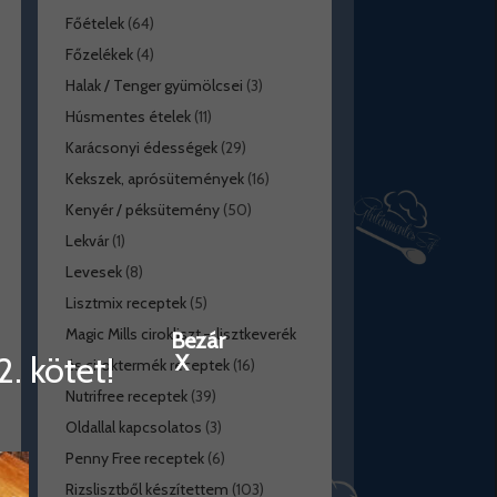
Főételek
(64)
Főzelékek
(4)
Halak / Tenger gyümölcsei
(3)
Húsmentes ételek
(11)
Karácsonyi édességek
(29)
Kekszek, aprósütemények
(16)
Kenyér / péksütemény
(50)
Lekvár
(1)
Levesek
(8)
Lisztmix receptek
(5)
Magic Mills cirokliszt – lisztkeverék
Bezár
. kötet!
X
és ciroktermék receptek
(16)
Nutrifree receptek
(39)
Oldallal kapcsolatos
(3)
Penny Free receptek
(6)
Rizslisztből készítettem
(103)