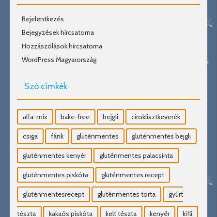
Bejelentkezés
Bejegyzések hírcsatorna
Hozzászólások hírcsatorna
WordPress Magyarország
Szó címkék
alfa-mix
bake-free
bejgli
ciroklisztkeverék
csiga
fánk
gluténmentes
gluténmentes bejgli
gluténmentes kenyér
gluténmentes palacsinta
gluténmentes piskóta
gluténmentes recept
gluténmentesrecept
gluténmentes torta
gyúrt
tészta
kakaós piskóta
kelt tészta
kenyér
kifli