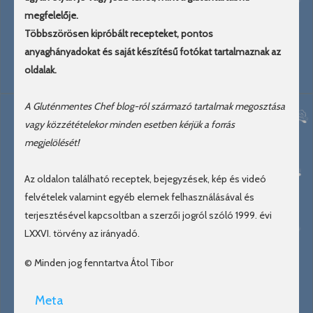
megfelelője.
Többszörösen kipróbált recepteket, pontos
anyaghányadokat és saját készítésű fotókat tartalmaznak az
oldalak.
A Gluténmentes Chef blog-ról származó tartalmak megosztása
vagy közzétételekor minden esetben kérjük a forrás
megjelölését!
Az oldalon található receptek, bejegyzések, kép és videó
felvételek valamint egyéb elemek felhasználásával és
terjesztésével kapcsoltban a szerzői jogról szóló 1999. évi
LXXVI. törvény az irányadó.
© Minden jog fenntartva Átol Tibor
Meta