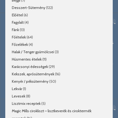
Bejgli
(7)
Desszert-Sütemény
(122)
Előétel
(6)
Fagylalt
(4)
Fánk
(13)
Főételek
(64)
Főzelékek
(4)
Halak / Tenger gyümölcsei
(3)
Húsmentes ételek
(11)
Karácsonyi édességek
(29)
Kekszek, aprósütemények
(16)
Kenyér / péksütemény
(50)
Lekvár
(1)
Levesek
(8)
Lisztmix receptek
(5)
Magic Mills cirokliszt – lisztkeverék és ciroktermék