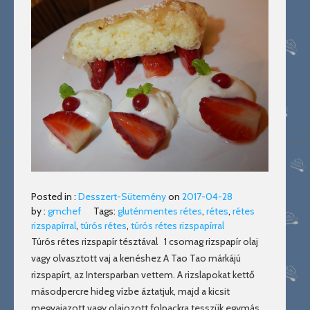
Posted in :
Desszert-Sütemény
on
2017-04-28
by :
gmchef
Tags:
gluténmentes rétes
,
rétes
,
rétes
rizspapírral
,
túrós rétes
,
túrós rétes rizspapírral
Túrós rétes rizspapír tésztával 1 csomag rizspapír olaj
vagy olvasztott vaj a kenéshez A Tao Tao márkájú
rizspapírt, az Intersparban vettem. A rizslapokat kettő
másodpercre hideg vízbe áztatjuk, majd a kicsit
megvajazott vagy olajozott folpackra tesszük egymás