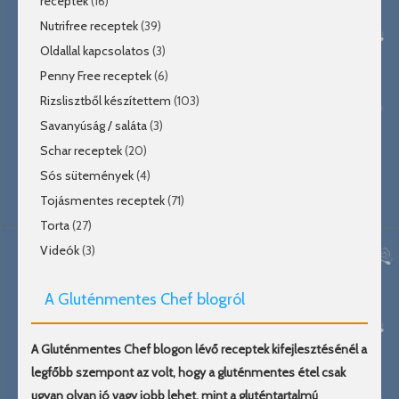
receptek
(16)
Nutrifree receptek
(39)
Oldallal kapcsolatos
(3)
Penny Free receptek
(6)
Rizslisztből készítettem
(103)
Savanyúság / saláta
(3)
Schar receptek
(20)
Sós sütemények
(4)
Tojásmentes receptek
(71)
Torta
(27)
Videók
(3)
A Gluténmentes Chef blogról
A Gluténmentes Chef blogon lévő receptek kifejlesztésénél a
legfőbb szempont az volt, hogy a gluténmentes étel csak
ugyan olyan jó vagy jobb lehet, mint a gluténtartalmú