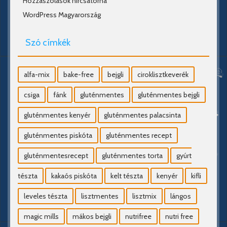
Hozzászólások hírcsatorna
WordPress Magyarország
Szó címkék
alfa-mix
bake-free
bejgli
ciroklisztkeverék
csiga
fánk
gluténmentes
gluténmentes bejgli
gluténmentes kenyér
gluténmentes palacsinta
gluténmentes piskóta
gluténmentes recept
gluténmentesrecept
gluténmentes torta
gyúrt
tészta
kakaós piskóta
kelt tészta
kenyér
kifli
leveles tészta
lisztmentes
lisztmix
lángos
magic mills
mákos bejgli
nutrifree
nutri free