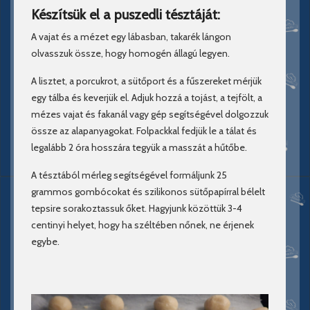
Készítsük el a puszedli tésztáját:
A vajat és a mézet egy lábasban, takarék lángon
olvasszuk össze, hogy homogén állagú legyen.
A lisztet, a porcukrot, a sütőport és a fűszereket mérjük
egy tálba és keverjük el. Adjuk hozzá a tojást, a tejfölt, a
mézes vajat és fakanál vagy gép segítségével dolgozzuk
össze az alapanyagokat. Folpackkal fedjük le a tálat és
legalább 2 óra hosszára tegyük a masszát a hűtőbe.
A tésztából mérleg segítségével formáljunk 25
grammos gombócokat és szilikonos sütőpapírral bélelt
tepsire sorakoztassuk őket. Hagyjunk közöttük 3-4
centinyi helyet, hogy ha széltében nőnek, ne érjenek
egybe.