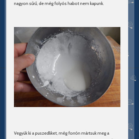
nagyon sűrű, de még folyós habot nem kapunk.
Vegyük ki a puszedliket, még forrón mártsuk meg a