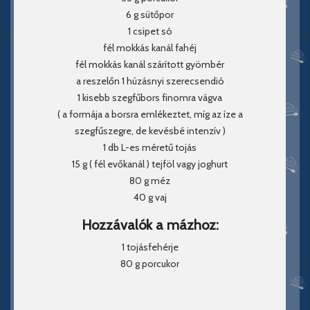
6 g sütőpor
1 csipet só
fél mokkás kanál fahéj
fél mokkás kanál szárított gyömbér
a reszelőn 1 húzásnyi szerecsendió
1 kisebb szegfűbors finomra vágva
( a formája a borsra emlékeztet, míg az íze a
szegfűszegre, de kevésbé intenzív )
1 db L-es méretű tojás
15 g ( fél evőkanál ) tejföl vagy joghurt
80 g méz
40 g vaj
Hozzávalók a mázhoz:
1 tojásfehérje
80 g porcukor