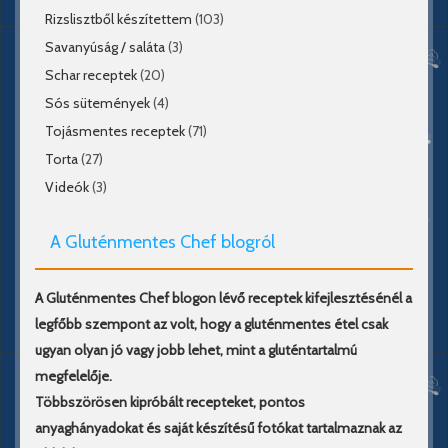
Rizslisztből készítettem
(103)
Savanyúság / saláta
(3)
Schar receptek
(20)
Sós sütemények
(4)
Tojásmentes receptek
(71)
Torta
(27)
Videók
(3)
A Gluténmentes Chef blogról
A Gluténmentes Chef blogon lévő receptek kifejlesztésénél a
legfőbb szempont az volt, hogy a gluténmentes étel csak
ugyan olyan jó vagy jobb lehet, mint a gluténtartalmú
megfelelője.
Többszörösen kipróbált recepteket, pontos
anyaghányadokat és saját készítésű fotókat tartalmaznak az