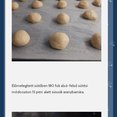
Előmelegített sütőben 180 fok alsó-felső sütési
módozaton 15 perc alatt süssük aranybarnára.