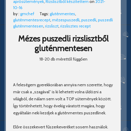
aprósütemények
,
Rizslisztből készítettem
on
2021-
10-16
by :
gmchef
Tags:
gluténmentes
,
gluténmentesrecept
,
mézespuszedli
,
puszedli
,
puszedli
gluténmentesen
,
rizsliszt
,
rizslisztes recept
Mézes puszedli rizslisztből
gluténmentesen
18-20 db mérettől függően
A feleségem gyerekkorában annyira nem szerette, hogy
már csak a „szagával” is ki lehetett volna üldözni a
világból, de nálam sem volt a TOP sütemények között.
Így történhetett, hogy évekig váratott magára, hogy
egyáltalán neki kezdjek a gluténmentes puszedlinek.
Előre összekevert fűszerkeveréket sosem használok.