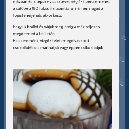
mázban és a tepsire visszatéve még 4-5 percre mehet
a sütőbe a 180 fokra. Ha tapintásra már nem ragad a
tojásfehérjehab, akkor kész.
Hagyjuk kihűlni és várjuk meg, amíg a máz teljesen
megdermed a felületén.
Ha szeretnénk, vízgőz felett megolvasztott
csokoládéba is márthatjuk vagy éppen csíkozhatjuk.