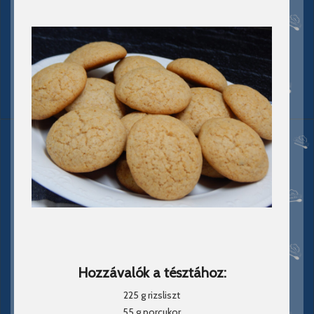
Hozzávalók a tésztához:
225 g rizsliszt
55 g porcukor