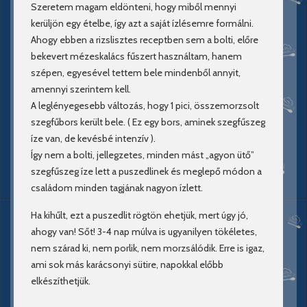
Szeretem magam eldönteni, hogy miből mennyi
kerüljön egy ételbe, így azt a saját ízlésemre formálni.
Ahogy ebben a rizslisztes receptben sem a bolti, előre
bekevert mézeskalács fűszert használtam, hanem
szépen, egyesével tettem bele mindenből annyit,
amennyi szerintem kell.
A leglényegesebb változás, hogy 1 pici, összemorzsolt
szegfűbors került bele. ( Ez egy bors, aminek szegfűszeg
íze van, de kevésbé intenzív ).
Így nem a bolti, jellegzetes, minden mást „agyon ütő”
szegfűszeg íze lett a puszedlinek és meglepő módon a
családom minden tagjának nagyon ízlett.
Ha kihűlt, ezt a puszedlit rögtön ehetjük, mert úgy jó,
ahogy van! Sőt! 3-4 nap múlva is ugyanilyen tökéletes,
nem szárad ki, nem porlik, nem morzsálódik. Erre is igaz,
ami sok más karácsonyi sütire, napokkal előbb
elkészíthetjük.