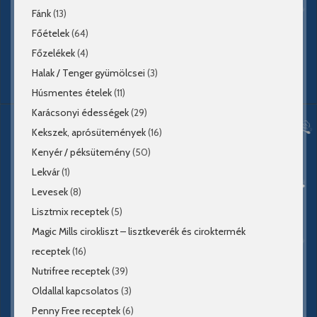
Fánk
(13)
Főételek
(64)
Főzelékek
(4)
Halak / Tenger gyümölcsei
(3)
Húsmentes ételek
(11)
Karácsonyi édességek
(29)
Kekszek, aprósütemények
(16)
Kenyér / péksütemény
(50)
Lekvár
(1)
Levesek
(8)
Lisztmix receptek
(5)
Magic Mills cirokliszt – lisztkeverék és ciroktermék
receptek
(16)
Nutrifree receptek
(39)
Oldallal kapcsolatos
(3)
Penny Free receptek
(6)