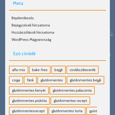
Meta
Bejelentkezés
Bejegyzések hírcsatorna
Hozzászólások hírcsatorna
WordPress Magyarország
Szó címkék
alfa-mix
bake-free
bejgli
ciroklisztkeverék
csiga
fánk
gluténmentes
gluténmentes bejgli
gluténmentes kenyér
gluténmentes palacsinta
gluténmentes piskóta
gluténmentes recept
gluténmentesrecept
gluténmentes torta
gyúrt