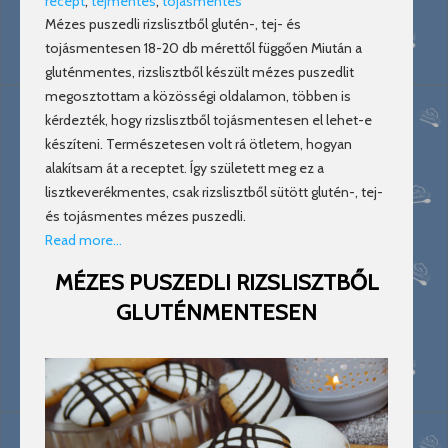
recept
,
tejmentes
,
tojásmentes
Mézes puszedli rizslisztből glutén-, tej- és
tojásmentesen 18-20 db mérettől függően Miután a
gluténmentes, rizslisztből készült mézes puszedlit
megosztottam a közösségi oldalamon, többen is
kérdezték, hogy rizslisztből tojásmentesen el lehet-e
készíteni. Természetesen volt rá ötletem, hogyan
alakítsam át a receptet. Így született meg ez a
lisztkeverékmentes, csak rizslisztből sütött glutén-, tej-
és tojásmentes mézes puszedli.
Read more…
MÉZES PUSZEDLI RIZSLISZTBŐL
GLUTÉNMENTESEN