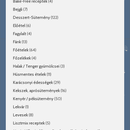
Bake-Free receptek
(4)
Bejgli
(7)
Desszert-Sütemény
(122)
Előétel
(6)
Fagylalt
(4)
Fánk
(13)
Főételek
(64)
Főzelékek
(4)
Halak / Tenger gyümölcsei
(3)
Húsmentes ételek
(11)
Karácsonyi édességek
(29)
Kekszek, aprósütemények
(16)
Kenyér / péksütemény
(50)
Lekvár
(1)
Levesek
(8)
Lisztmix receptek
(5)