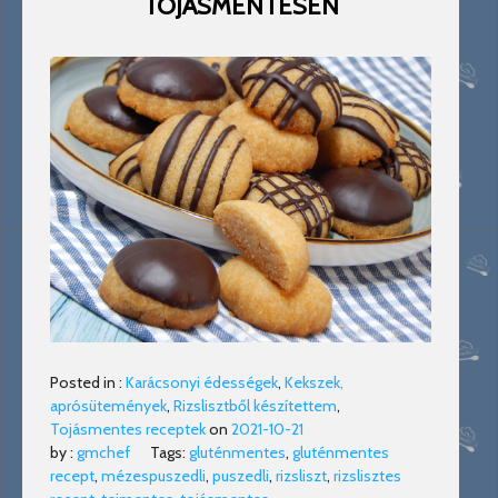
TOJÁSMENTESEN
Posted in :
Karácsonyi édességek
,
Kekszek,
aprósütemények
,
Rizslisztből készítettem
,
Tojásmentes receptek
on
2021-10-21
by :
gmchef
Tags:
gluténmentes
,
gluténmentes
recept
,
mézespuszedli
,
puszedli
,
rizsliszt
,
rizslisztes