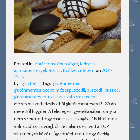
Posted in :
Karácsonyi édességek
,
Kekszek,
aprósütemények
,
Rizslisztből készítettem
on
2021-
10-16
by :
gmchef
Tags:
gluténmentes
,
gluténmentesrecept
,
mézespuszedli
,
puszedli
,
puszedli
gluténmentesen
,
rizsliszt
,
rizslisztes recept
Mézes puszedli rizslisztből gluténmentesen 18-20 db
mérettől függően A feleségem gyerekkorában annyira
nem szerette, hogy már csak a „szagával” is ki lehetett
volna üldözni a világból, de nálam sem volt a TOP
sütemények között. Így történhetett, hogy évekig