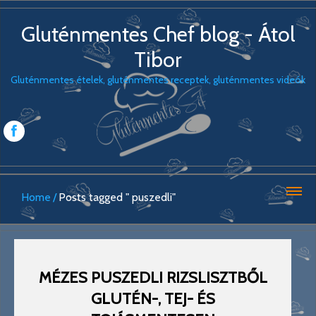
Gluténmentes Chef blog - Átol
Tibor
Gluténmentes ételek, gluténmentes receptek, gluténmentes videók
Home
Posts tagged " puszedli"
MÉZES PUSZEDLI RIZSLISZTBŐL
GLUTÉN-, TEJ- ÉS