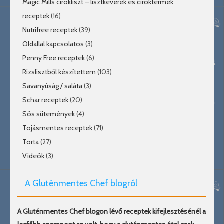
Magic Mills cirokliszt – lisztkeverék és ciroktermék
receptek
(16)
Nutrifree receptek
(39)
Oldallal kapcsolatos
(3)
Penny Free receptek
(6)
Rizslisztből készítettem
(103)
Savanyúság / saláta
(3)
Schar receptek
(20)
Sós sütemények
(4)
Tojásmentes receptek
(71)
Torta
(27)
Videók
(3)
A Gluténmentes Chef blogról
A Gluténmentes Chef blogon lévő receptek kifejlesztésénél a