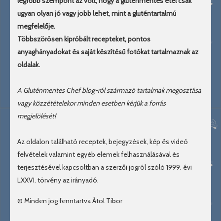
legfőbb szempont az volt, hogy a gluténmentes étel csak
ugyan olyan jó vagy jobb lehet, mint a gluténtartalmú
megfelelője.
Többszörösen kipróbált recepteket, pontos
anyaghányadokat és saját készítésű fotókat tartalmaznak az
oldalak.
A Gluténmentes Chef blog-ról származó tartalmak megosztása
vagy közzétételekor minden esetben kérjük a forrás
megjelölését!
Az oldalon található receptek, bejegyzések, kép és videó
felvételek valamint egyéb elemek felhasználásával és
terjesztésével kapcsoltban a szerzői jogról szóló 1999. évi
LXXVI. törvény az irányadó.
© Minden jog fenntartva Átol Tibor