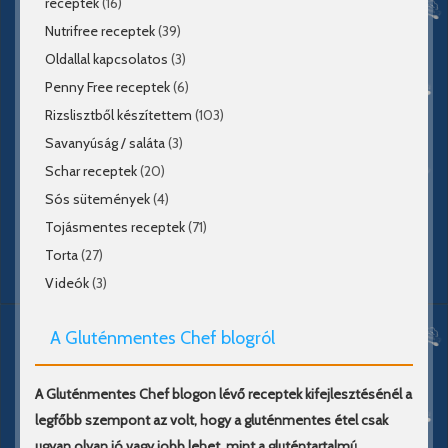
receptek
(16)
Nutrifree receptek
(39)
Oldallal kapcsolatos
(3)
Penny Free receptek
(6)
Rizslisztből készítettem
(103)
Savanyúság / saláta
(3)
Schar receptek
(20)
Sós sütemények
(4)
Tojásmentes receptek
(71)
Torta
(27)
Videók
(3)
A Gluténmentes Chef blogról
A Gluténmentes Chef blogon lévő receptek kifejlesztésénél a
legfőbb szempont az volt, hogy a gluténmentes étel csak
ugyan olyan jó vagy jobb lehet, mint a gluténtartalmú