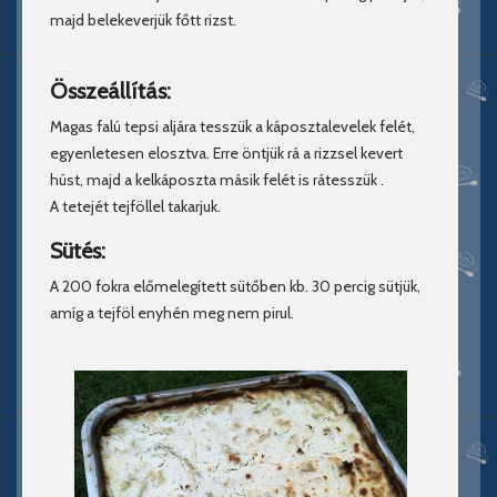
majd belekeverjük főtt rizst.
Összeállítás:
Magas falú tepsi aljára tesszük a káposztalevelek felét,
egyenletesen elosztva. Erre öntjük rá a rizzsel kevert
húst, majd a kelkáposzta másik felét is rátesszük .
A tetejét tejföllel takarjuk.
Sütés:
A 200 fokra előmelegített sütőben kb. 30 percig sütjük,
amíg a tejföl enyhén meg nem pirul.