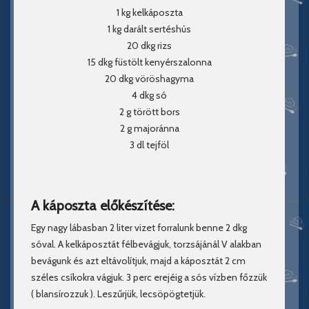
1 kg kelkáposzta
1 kg darált sertéshús
20 dkg rizs
15 dkg füstölt kenyérszalonna
20 dkg vöröshagyma
4 dkg só
2 g törött bors
2 g majoránna
3 dl tejföl
A káposzta előkészítése:
Egy nagy lábasban 2 liter vizet forralunk benne 2 dkg
sóval. A kelkáposztát félbevágjuk, torzsájánál V alakban
bevágunk és azt eltávolítjuk, majd a káposztát 2 cm
széles csíkokra vágjuk. 3 perc erejéig a sós vízben főzzük
( blansírozzuk ). Leszűrjük, lecsöpögtetjük.