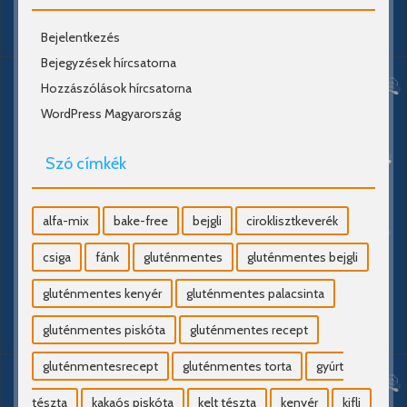
Bejelentkezés
Bejegyzések hírcsatorna
Hozzászólások hírcsatorna
WordPress Magyarország
Szó címkék
alfa-mix
bake-free
bejgli
ciroklisztkeverék
csiga
fánk
gluténmentes
gluténmentes bejgli
gluténmentes kenyér
gluténmentes palacsinta
gluténmentes piskóta
gluténmentes recept
gluténmentesrecept
gluténmentes torta
gyúrt
tészta
kakaós piskóta
kelt tészta
kenyér
kifli