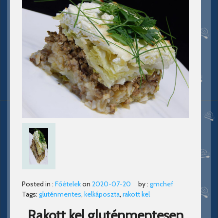
Posted in :
Főételek
on
2020-07-20
by :
gmchef
Tags:
gluténmentes
,
kelkáposzta
,
rakott kel
Rakott kel gluténmentesen