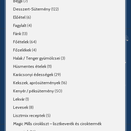
Bejgli
(7)
Desszert-Sütemény
(122)
Előétel
(6)
Fagylalt
(4)
Fánk
(13)
Főételek
(64)
Főzelékek
(4)
Halak / Tenger gyümölcsei
(3)
Húsmentes ételek
(11)
Karácsonyi édességek
(29)
Kekszek, aprósütemények
(16)
Kenyér / péksütemény
(50)
Lekvár
(1)
Levesek
(8)
Lisztmix receptek
(5)
Magic Mills cirokliszt – lisztkeverék és ciroktermék