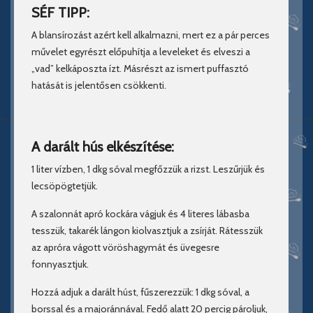
SÉF TIPP:
A blansírozást azért kell alkalmazni, mert ez a pár perces
művelet egyrészt előpuhítja a leveleket és elveszi a
„vad” kelkáposzta ízt. Másrészt az ismert puffasztó
hatását is jelentősen csökkenti.
A darált hús elkészítése:
1 liter vízben, 1 dkg sóval megfőzzük a rizst. Leszűrjük és
lecsöpögtetjük.
A szalonnát apró kockára vágjuk és 4 literes lábasba
tesszük, takarék lángon kiolvasztjuk a zsírját. Rátesszük
az apróra vágott vöröshagymát és üvegesre
fonnyasztjuk.
Hozzá adjuk a darált húst, fűszerezzük: 1 dkg sóval, a
borssal és a majoránnával. Fedő alatt 20 percig pároljuk,