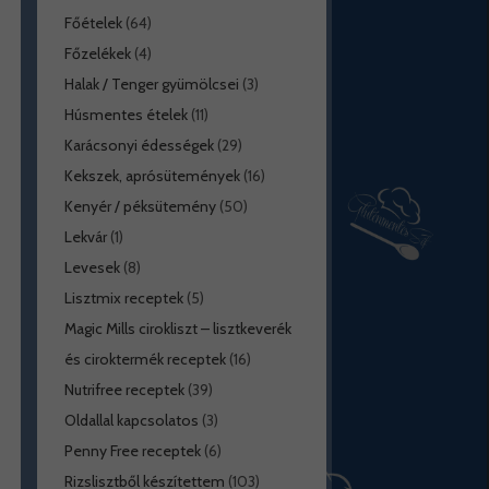
Főételek
(64)
Főzelékek
(4)
Halak / Tenger gyümölcsei
(3)
Húsmentes ételek
(11)
Karácsonyi édességek
(29)
Kekszek, aprósütemények
(16)
Kenyér / péksütemény
(50)
Lekvár
(1)
Levesek
(8)
Lisztmix receptek
(5)
Magic Mills cirokliszt – lisztkeverék
és ciroktermék receptek
(16)
Nutrifree receptek
(39)
Oldallal kapcsolatos
(3)
Penny Free receptek
(6)
Rizslisztből készítettem
(103)