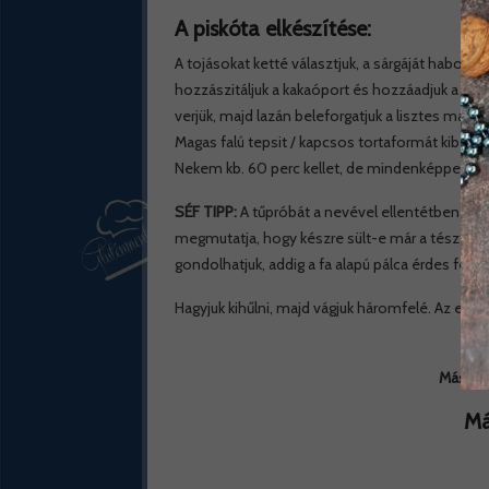
A piskóta elkészítése:
A tojásokat ketté választjuk, a sárgáját habosra k
hozzászitáljuk a kakaóport és hozzáadjuk a t
verjük, majd lazán beleforgatjuk a lisztes mass
Magas falú tepsit / kapcsos tortaformát kibélelü
Nekem kb. 60 perc kellet, de mindenképpen vé
SÉF TIPP:
A tűpróbát a nevével ellentétben hur
megmutatja, hogy készre sült-e már a tészta. 
gondolhatjuk, addig a fa alapú pálca érdes felü
Hagyjuk kihűlni, majd vágjuk háromfelé. Az első
Második
Má