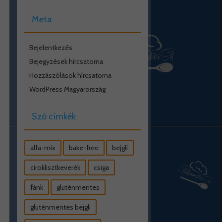
Meta
Bejelentkezés
Bejegyzések hírcsatorna
Hozzászólások hírcsatorna
WordPress Magyarország
Szó címkék
alfa-mix
bake-free
bejgli
ciroklisztkeverék
csiga
fánk
gluténmentes
gluténmentes bejgli