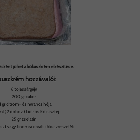
sként jöhet a kókuszkrém elkészítése.
kuszkrém hozzávalói:
6 tojássárgája
200 gr cukor
-1 gr citrom- és narancs héja
l ( 2 doboz ) Lidl-ös Kókusztej
25 gr zselatin
iszt vagy finomra darált kókuszreszelék