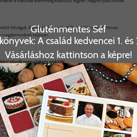
tortában a második krémréteg kókuszos legyen. Nagyon passzolnak
Gluténmentes Séf
ielőtt felvágjuk. A krémeket is csak a felhasználás előtt érdemes
míg megdermednek teljesen.
könyvek: A család kedvencei 1. és 2
Vásárláshoz kattintson a képre!
sként süssük meg a kakaós piskótát.
 piskóta hozzávalói:
y 23 cm-es négyzetes kapcsos tortaformához
 L-es méretű ( 60-65 g ) tojás
or az összsúlyt 6 x 60 g= 360 g vegyük figyelembe )
12 dkg cukor
12 dkg rizsliszt
4 dkg kakaópor