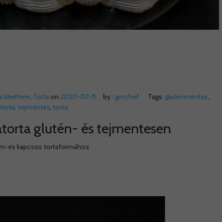
észítettem
,
Torta
on
2020-07-11
by :
gmchef
Tags:
gluténmentes
,
torta
,
tejmentes
,
torta
orta glutén- és tejmentesen
cm-es kapcsos tortaformához