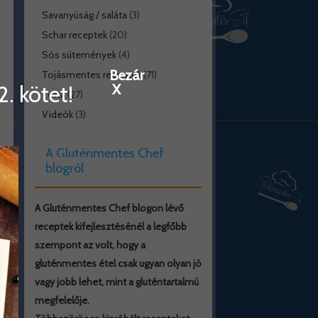
Savanyúság / saláta
(3)
Schar receptek
(20)
Sós sütemények
(4)
Bezár
Tojásmentes receptek
(71)
. kötet!
X
Torta
(27)
Videók
(3)
A Gluténmentes Chef
blogról
A Gluténmentes Chef blogon lévő
receptek kifejlesztésénél a legfőbb
szempont az volt, hogy a
gluténmentes étel csak ugyan olyan jó
vagy jobb lehet, mint a gluténtartalmú
megfelelője.