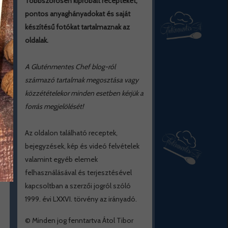
Többszörösen kipróbált recepteket,
pontos anyaghányadokat és saját
készítésű fotókat tartalmaznak az
oldalak.
A Gluténmentes Chef blog-ról
származó tartalmak megosztása vagy
közzétételekor minden esetben kérjük a
forrás megjelölését!
Az oldalon található receptek,
bejegyzések, kép és videó felvételek
valamint egyéb elemek
felhasználásával és terjesztésével
kapcsoltban a szerzői jogról szóló
1999. évi LXXVI. törvény az irányadó.
© Minden jog fenntartva Átol Tibor