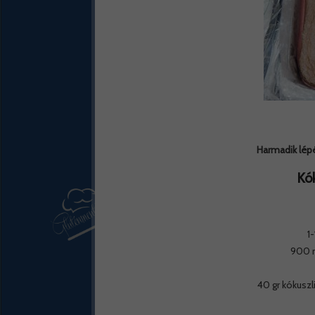
Harmadik lépé
Kó
1
900 m
40 gr kókuszl