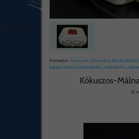
Posted in :
Desszert-Sütemény
,
Rizslisztből k
kakaós piskóta
,
kókuszkrém
,
málnakrém
,
málna
Kókuszos-Málnat
22 