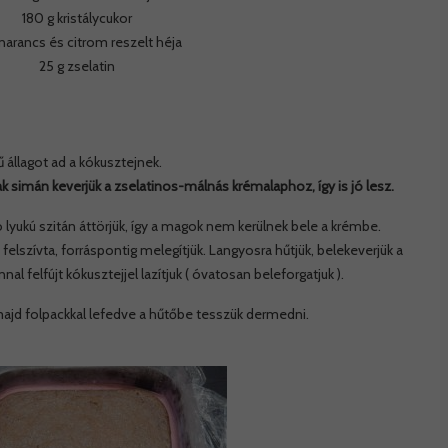
180 g kristálycukor
g narancs és citrom reszelt héja
25 g zselatin
 állagot ad a kókusztejnek.
k simán keverjük a zselatinos-málnás krémalaphoz, így is jó lesz.
ó lyukú szitán áttörjük, így a magok nem kerülnek bele a krémbe.
t felszívta, forráspontig melegítjük. Langyosra hűtjük, belekeverjük a
 felfújt kókusztejjel lazítjuk ( óvatosan beleforgatjuk ).
majd folpackkal lefedve a hűtőbe tesszük dermedni.