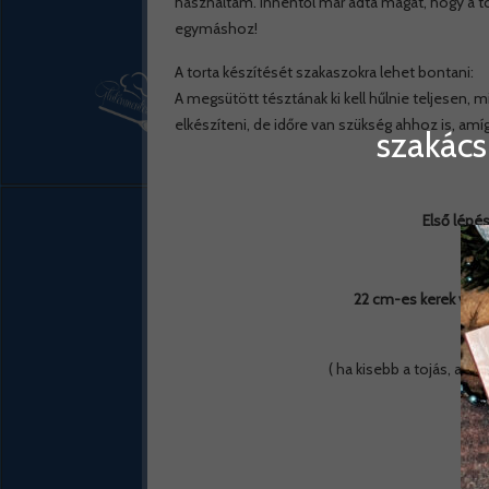
használtam. Innentől már adta magát, hogy a 
egymáshoz!
A torta készítését szakaszokra lehet bontani:
A megsütött tésztának ki kell hűlnie teljesen, m
elkészíteni, de időre van szükség ahhoz is, a
szakács
Első lépé
A
22 cm-es kerek vag
6 db
( ha kisebb a tojás, akk