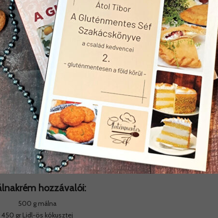
everjük a cukorral ( amíg a cukor el nem olvad ). A rizsliszthez
ojásos cukorhoz. Csomómentesre keverjük. A tojásfehérjét kemény habbá
zába, úgy hogy a hab ne törjön össze.
nk sütőpapírral és beleöntjük a tésztát. 150 fokos sütőben készre sütjük.
gezzünk tűpróbát!
kapálcával vagy fogpiszkálóval végezzük, mert sokkal pontosabban
Míg a fémtűre már a 90%-ban megsült tészta sem ragad rá és késznek
lete csak akkor marad tiszta, ha valóban nem nyers már a piskóta.
 lapot tegyük vissza a kapcsos tortaformába.
 lépés a málnakrém elkészítése.
lnakrém hozzávalói:
500 g málna
450 gr Lidl-ös kókusztej