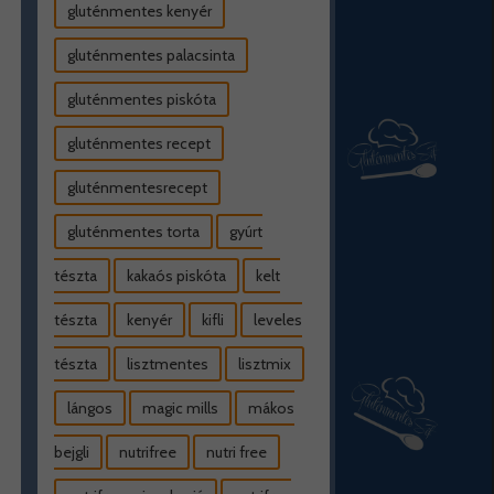
gluténmentes kenyér
gluténmentes palacsinta
gluténmentes piskóta
gluténmentes recept
gluténmentesrecept
gluténmentes torta
gyúrt
tészta
kakaós piskóta
kelt
tészta
kenyér
kifli
leveles
tészta
lisztmentes
lisztmix
lángos
magic mills
mákos
bejgli
nutrifree
nutri free