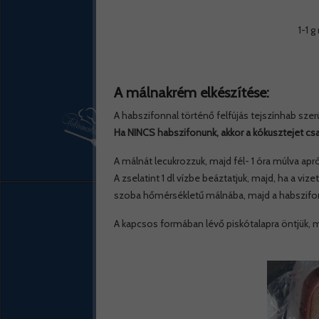
1-1 
A málnakrém elkészítése:
A habszifonnal történő felfújás tejszínhab szerű
Ha NINCS habszifonunk, akkor a kókusztejet csa
A málnát lecukrozzuk, majd fél- 1 óra múlva apr
A zselatint 1 dl vízbe beáztatjuk, majd, ha a vize
szoba hőmérsékletű málnába, majd a habszifonnal
A kapcsos formában lévő piskótalapra öntjük, 