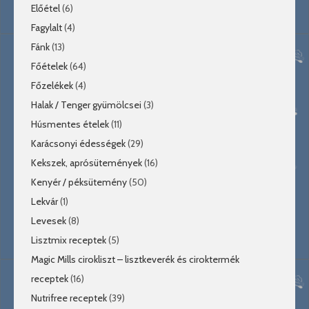
Előétel
(6)
Fagylalt
(4)
Fánk
(13)
Főételek
(64)
Főzelékek
(4)
Halak / Tenger gyümölcsei
(3)
Húsmentes ételek
(11)
Karácsonyi édességek
(29)
Kekszek, aprósütemények
(16)
Kenyér / péksütemény
(50)
Lekvár
(1)
Levesek
(8)
Lisztmix receptek
(5)
Magic Mills cirokliszt – lisztkeverék és ciroktermék
receptek
(16)
Nutrifree receptek
(39)