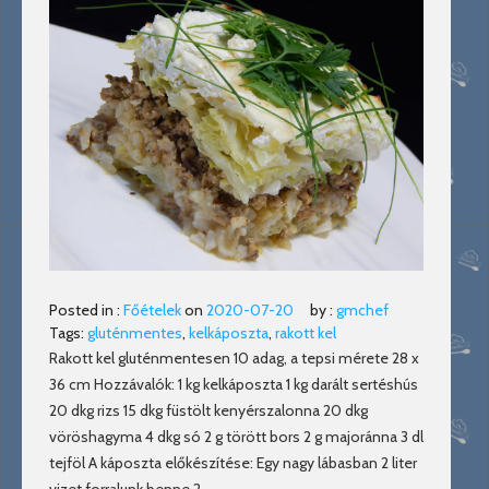
Posted in :
Főételek
on
2020-07-20
by :
gmchef
Tags:
gluténmentes
,
kelkáposzta
,
rakott kel
Rakott kel gluténmentesen 10 adag, a tepsi mérete 28 x
36 cm Hozzávalók: 1 kg kelkáposzta 1 kg darált sertéshús
20 dkg rizs 15 dkg füstölt kenyérszalonna 20 dkg
vöröshagyma 4 dkg só 2 g törött bors 2 g majoránna 3 dl
tejföl A káposzta előkészítése: Egy nagy lábasban 2 liter