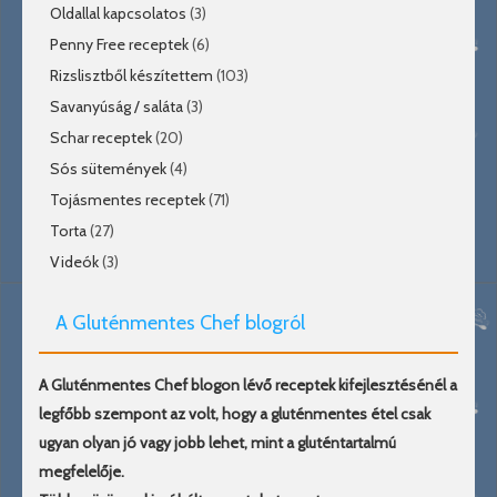
Oldallal kapcsolatos
(3)
Penny Free receptek
(6)
Rizslisztből készítettem
(103)
Savanyúság / saláta
(3)
Schar receptek
(20)
Sós sütemények
(4)
Tojásmentes receptek
(71)
Torta
(27)
Videók
(3)
A Gluténmentes Chef blogról
A Gluténmentes Chef blogon lévő receptek kifejlesztésénél a
legfőbb szempont az volt, hogy a gluténmentes étel csak
ugyan olyan jó vagy jobb lehet, mint a gluténtartalmú
megfelelője.