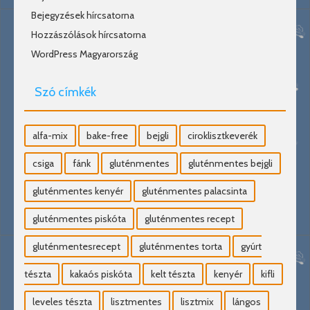
Bejegyzések hírcsatorna
Hozzászólások hírcsatorna
WordPress Magyarország
Szó címkék
alfa-mix
bake-free
bejgli
ciroklisztkeverék
csiga
fánk
gluténmentes
gluténmentes bejgli
gluténmentes kenyér
gluténmentes palacsinta
gluténmentes piskóta
gluténmentes recept
gluténmentesrecept
gluténmentes torta
gyúrt
tészta
kakaós piskóta
kelt tészta
kenyér
kifli
leveles tészta
lisztmentes
lisztmix
lángos