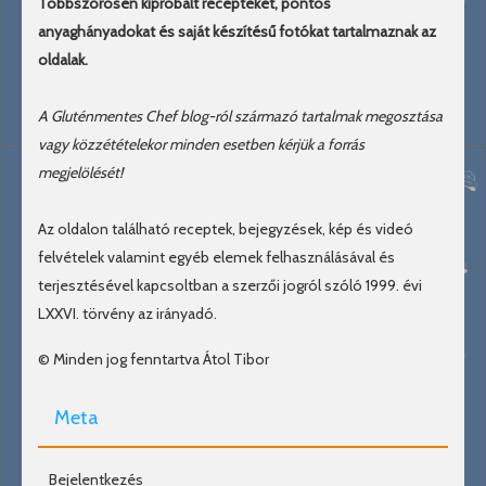
Többszörösen kipróbált recepteket, pontos
anyaghányadokat és saját készítésű fotókat tartalmaznak az
oldalak.
A Gluténmentes Chef blog-ról származó tartalmak megosztása
vagy közzétételekor minden esetben kérjük a forrás
megjelölését!
Az oldalon található receptek, bejegyzések, kép és videó
felvételek valamint egyéb elemek felhasználásával és
terjesztésével kapcsoltban a szerzői jogról szóló 1999. évi
LXXVI. törvény az irányadó.
© Minden jog fenntartva Átol Tibor
Meta
Bejelentkezés