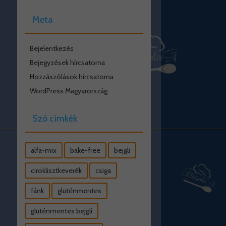
Meta
Bejelentkezés
Bejegyzések hírcsatorna
Hozzászólások hírcsatorna
WordPress Magyarország
Szó címkék
alfa-mix
bake-free
bejgli
ciroklisztkeverék
csiga
fánk
gluténmentes
gluténmentes bejgli