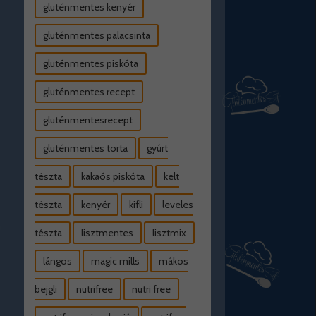
gluténmentes kenyér
gluténmentes palacsinta
gluténmentes piskóta
gluténmentes recept
gluténmentesrecept
gluténmentes torta
gyúrt
tészta
kakaós piskóta
kelt
tészta
kenyér
kifli
leveles
tészta
lisztmentes
lisztmix
lángos
magic mills
mákos
bejgli
nutrifree
nutri free