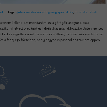
ef
Tags:
gluténmentes recept
,
görög specialitás
,
muszaka
,
rakott
eznem kellene, azt mondanám, ez a görögök lasagnéja, csak
azsalikom helyett oregánót és fahéjat használnak hozzá.A gluténmentes
 liszt az egyetlen, amit rizslisztre cseréltem, minden más eredendően
sőre a fahéj egy főételben, pedig nagyon is passzol hozzá!Nem éppen