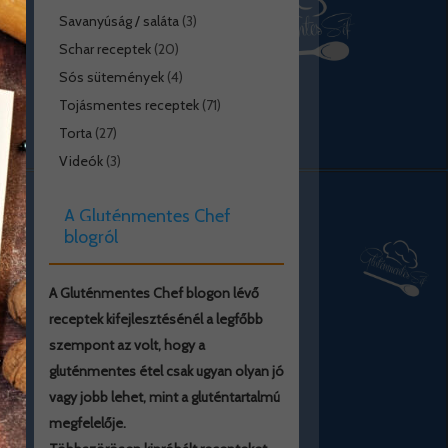
Savanyúság / saláta
(3)
Schar receptek
(20)
Sós sütemények
(4)
Tojásmentes receptek
(71)
Torta
(27)
Videók
(3)
A Gluténmentes Chef
blogról
A Gluténmentes Chef blogon lévő
receptek kifejlesztésénél a legfőbb
szempont az volt, hogy a
gluténmentes étel csak ugyan olyan jó
vagy jobb lehet, mint a gluténtartalmú
megfelelője.