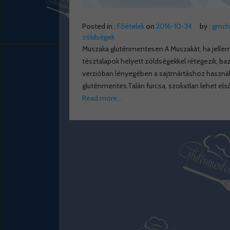
Posted in :
Főételek
on
2016-10-24
by :
gmch
zöldségek
Muszaka gluténmentesen A Muszakát, ha jellem
tésztalapok helyett zöldségekkel rétegezik, b
verzióban lényegében a sajtmártáshoz használt
gluténmentes.Talán furcsa, szokatlan lehet el
Read more…