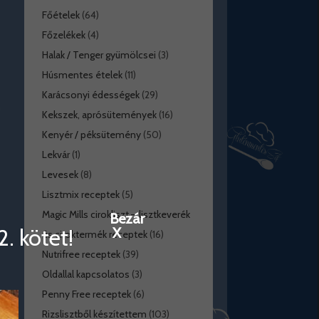
Főételek
(64)
Főzelékek
(4)
Halak / Tenger gyümölcsei
(3)
Húsmentes ételek
(11)
Karácsonyi édességek
(29)
Kekszek, aprósütemények
(16)
Kenyér / péksütemény
(50)
Lekvár
(1)
Levesek
(8)
Lisztmix receptek
(5)
Magic Mills cirokliszt – lisztkeverék
Bezár
. kötet!
X
és ciroktermék receptek
(16)
Nutrifree receptek
(39)
Oldallal kapcsolatos
(3)
Penny Free receptek
(6)
Rizslisztből készítettem
(103)