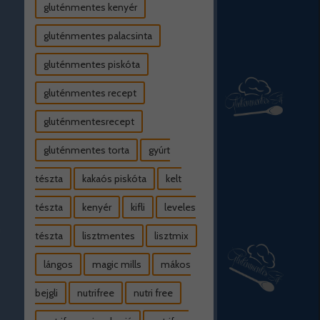
gluténmentes kenyér
gluténmentes palacsinta
gluténmentes piskóta
gluténmentes recept
gluténmentesrecept
gluténmentes torta
gyúrt
tészta
kakaós piskóta
kelt
tészta
kenyér
kifli
leveles
tészta
lisztmentes
lisztmix
lángos
magic mills
mákos
bejgli
nutrifree
nutri free