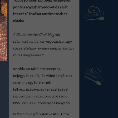
Többszörösen kipróbált recepteket,
pontos anyaghányadokat és saját
készítésű fotókat tartalmaznak az
oldalak.
A Gluténmentes Chef blog-ról
származó tartalmak megosztása vagy
közzétételekor minden esetben kérjük a
forrás megjelölését!
Az oldalon található receptek,
bejegyzések, kép és videó felvételek
valamint egyéb elemek
felhasználásával és terjesztésével
kapcsoltban a szerzői jogról szóló
1999. évi LXXVI. törvény az irányadó.
© Minden jog fenntartva Átol Tibor