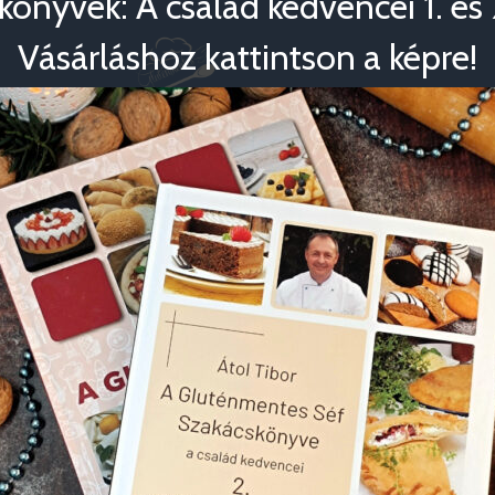
könyvek: A család kedvencei 1. és 2
Vásárláshoz kattintson a képre!