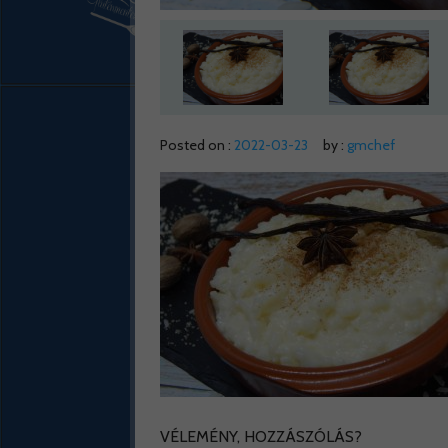
Posted on :
2022-03-23
by :
gmchef
VÉLEMÉNY, HOZZÁSZÓLÁS?