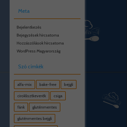
Meta
Bejelentkezés
Bejegyzések hírcsatorna
Hozzászólások hírcsatorna
WordPress Magyarország
Szó címkék
alfa-mix
bake-free
bejgli
ciroklisztkeverék
csiga
fánk
gluténmentes
gluténmentes bejgli