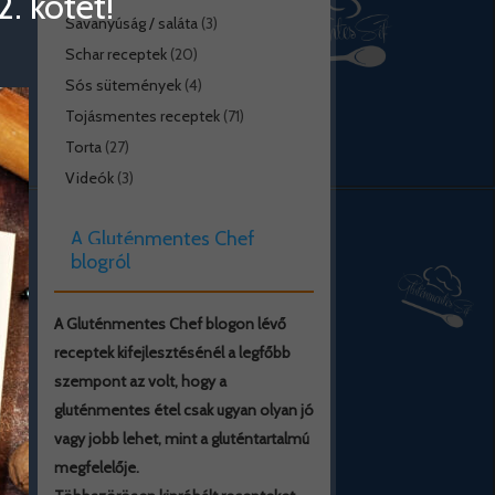
. kötet!
Savanyúság / saláta
(3)
Schar receptek
(20)
Sós sütemények
(4)
Tojásmentes receptek
(71)
Torta
(27)
Videók
(3)
A Gluténmentes Chef
blogról
A Gluténmentes Chef blogon lévő
receptek kifejlesztésénél a legfőbb
szempont az volt, hogy a
gluténmentes étel csak ugyan olyan jó
vagy jobb lehet, mint a gluténtartalmú
megfelelője.