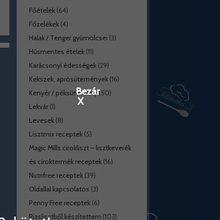
Főételek
(64)
Főzelékek
(4)
Halak / Tenger gyümölcsei
(3)
Húsmentes ételek
(11)
Karácsonyi édességek
(29)
Kekszek, aprósütemények
(16)
Bezár
Kenyér / péksütemény
(50)
X
Lekvár
(1)
Levesek
(8)
Lisztmix receptek
(5)
Magic Mills cirokliszt – lisztkeverék
és ciroktermék receptek
(16)
Nutrifree receptek
(39)
Oldallal kapcsolatos
(3)
Penny Free receptek
(6)
Rizslisztből készítettem
(103)