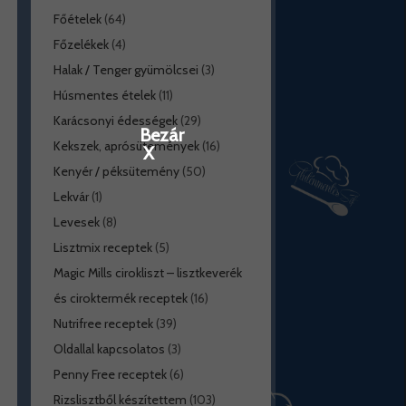
Főételek
(64)
Főzelékek
(4)
Halak / Tenger gyümölcsei
(3)
Húsmentes ételek
(11)
Karácsonyi édességek
(29)
Bezár
Kekszek, aprósütemények
(16)
X
Kenyér / péksütemény
(50)
Lekvár
(1)
Levesek
(8)
Lisztmix receptek
(5)
Magic Mills cirokliszt – lisztkeverék
és ciroktermék receptek
(16)
Nutrifree receptek
(39)
Oldallal kapcsolatos
(3)
Penny Free receptek
(6)
Rizslisztből készítettem
(103)