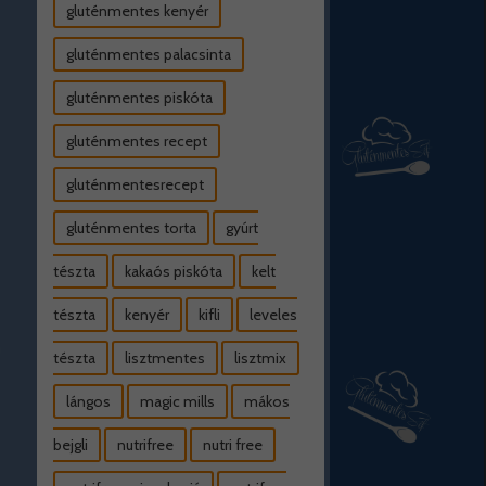
gluténmentes kenyér
gluténmentes palacsinta
gluténmentes piskóta
gluténmentes recept
gluténmentesrecept
gluténmentes torta
gyúrt
tészta
kakaós piskóta
kelt
tészta
kenyér
kifli
leveles
tészta
lisztmentes
lisztmix
lángos
magic mills
mákos
bejgli
nutrifree
nutri free