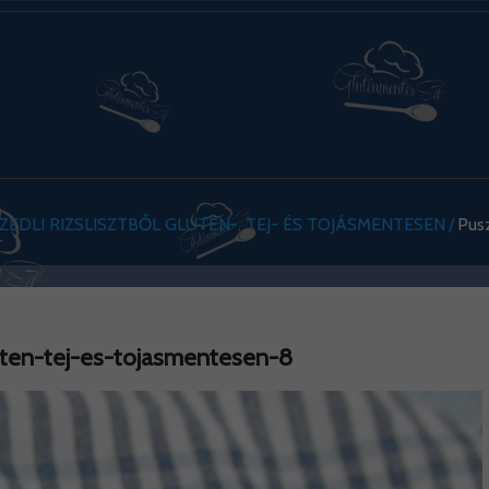
ZEDLI RIZSLISZTBŐL GLUTÉN-, TEJ- ÉS TOJÁSMENTESEN
Pus
uten-tej-es-tojasmentesen-8