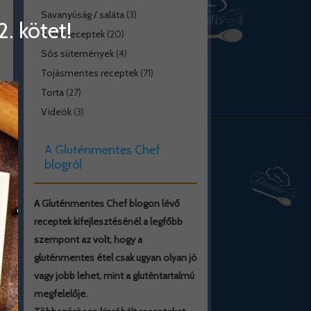
Savanyúság / saláta
(3)
. kötet!
Schar receptek
(20)
Sós sütemények
(4)
Tojásmentes receptek
(71)
Torta
(27)
Videók
(3)
A Gluténmentes Chef
blogról
A Gluténmentes Chef blogon lévő
receptek kifejlesztésénél a legfőbb
szempont az volt, hogy a
gluténmentes étel csak ugyan olyan jó
vagy jobb lehet, mint a gluténtartalmú
megfelelője.