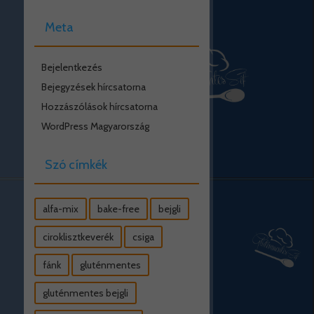
Meta
Bejelentkezés
Bejegyzések hírcsatorna
Hozzászólások hírcsatorna
WordPress Magyarország
Szó címkék
alfa-mix
bake-free
bejgli
ciroklisztkeverék
csiga
fánk
gluténmentes
gluténmentes bejgli