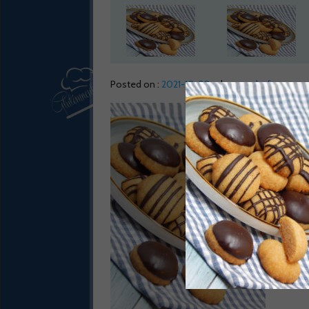
Posted on :
2021-10-20
by :
gmchef