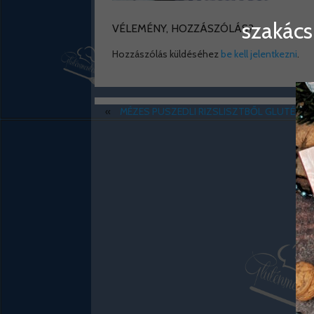
szakács
VÉLEMÉNY, HOZZÁSZÓLÁS?
Hozzászólás küldéséhez
be kell jelentkezni
.
«
MÉZES PUSZEDLI RIZSLISZTBŐL GLUTÉN-, 