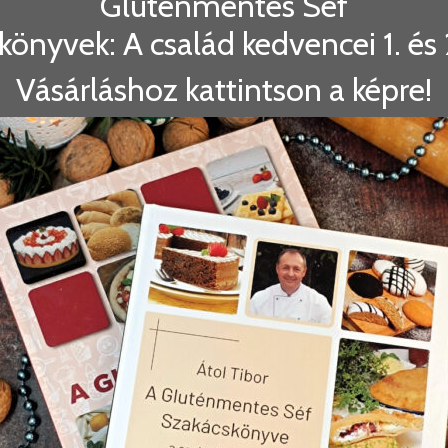
Gluténmentes Séf
könyvek: A család kedvencei 1. és 2
Vásárláshoz kattintson a képre!
TEJ- ÉS TOJÁSMENTESEN