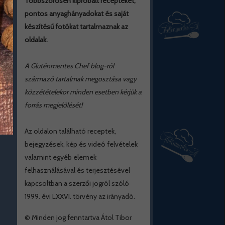
Többszörösen kipróbált recepteket,
pontos anyaghányadokat és saját
készítésű fotókat tartalmaznak az
oldalak.
A Gluténmentes Chef blog-ról
származó tartalmak megosztása vagy
közzétételekor minden esetben kérjük a
forrás megjelölését!
Az oldalon található receptek,
bejegyzések, kép és videó felvételek
valamint egyéb elemek
felhasználásával és terjesztésével
kapcsoltban a szerzői jogról szóló
1999. évi LXXVI. törvény az irányadó.
© Minden jog fenntartva Átol Tibor