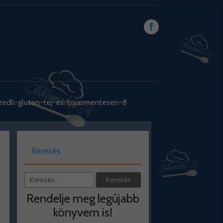
zedli-gluten-tej-es-tojasmentesen-8
Keresés
Rendelje meg legújabb
könyvem is!