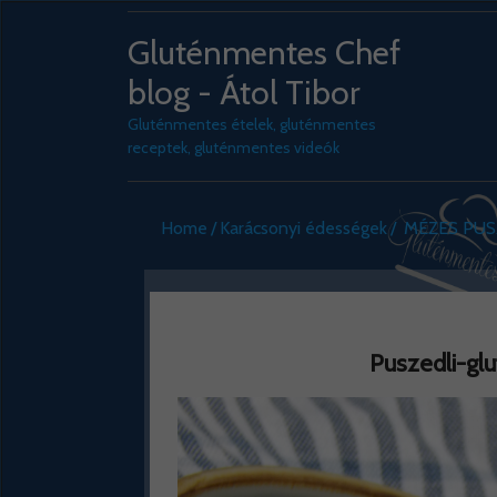
Gluténmentes Chef
blog - Átol Tibor
Gluténmentes ételek, gluténmentes
receptek, gluténmentes videók
Home
Karácsonyi édességek
MÉZES PUS
Puszedli-gl