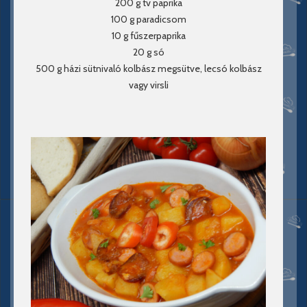
200 g tv paprika
100 g paradicsom
10 g fűszerpaprika
20 g só
500 g házi sütnivaló kolbász megsütve, lecsó kolbász
vagy virsli