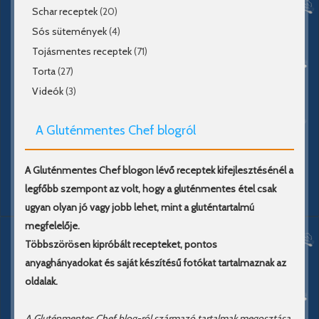
Schar receptek
(20)
Sós sütemények
(4)
Tojásmentes receptek
(71)
Torta
(27)
Videók
(3)
A Gluténmentes Chef blogról
A Gluténmentes Chef blogon lévő receptek kifejlesztésénél a
legfőbb szempont az volt, hogy a gluténmentes étel csak
ugyan olyan jó vagy jobb lehet, mint a gluténtartalmú
megfelelője.
Többszörösen kipróbált recepteket, pontos
anyaghányadokat és saját készítésű fotókat tartalmaznak az
oldalak.
A Gluténmentes Chef blog-ról származó tartalmak megosztása