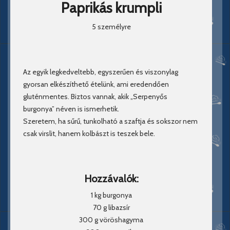
Paprikás krumpli
5 személyre
Az egyik legkedveltebb, egyszerűen és viszonylag
gyorsan elkészíthető ételünk, ami eredendően
gluténmentes. Biztos vannak, akik „Serpenyős
burgonya” néven is ismerhetik.
Szeretem, ha sűrű, tunkolható a szaftja és sokszor nem
csak virslit, hanem kolbászt is teszek bele.
Hozzávalók:
1 kg burgonya
70 g libazsír
300 g vöröshagyma