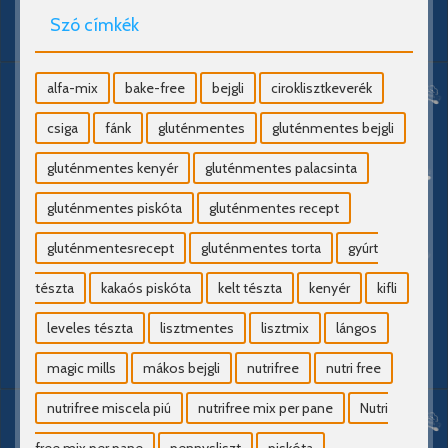
Szó címkék
alfa-mix
bake-free
bejgli
ciroklisztkeverék
csiga
fánk
gluténmentes
gluténmentes bejgli
gluténmentes kenyér
gluténmentes palacsinta
gluténmentes piskóta
gluténmentes recept
gluténmentesrecept
gluténmentes torta
gyúrt
tészta
kakaós piskóta
kelt tészta
kenyér
kifli
leveles tészta
lisztmentes
lisztmix
lángos
magic mills
mákos bejgli
nutrifree
nutri free
nutrifree miscela piú
nutrifree mix per pane
Nutri