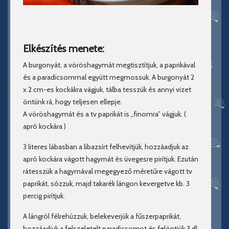
Elkészítés menete:
A burgonyát, a vöröshagymát megtisztítjuk, a paprikával
és a paradicsommal együtt megmossuk. A burgonyát 2
x 2 cm-es kockákra vágjuk, tálba tesszük és annyi vizet
öntünk rá, hogy teljesen ellepje.
A vöröshagymát és a tv paprikát is „finomra” vágjuk. (
apró kockára )
3 literes lábasban a libazsírt felhevítjük, hozzáadjuk az
apró kockára vágott hagymát és üvegesre pirítjuk. Ezután
rátesszük a hagymával megegyező méretűre vágott tv
paprikát, sózzuk, majd takarék lángon kevergetve kb. 3
percig pirítjuk.
A lángról félrehúzzuk, belekeverjük a fűszerpaprikát,
hozzáadjuk a felszeletelt paradicsomot és felöntjük 3 dl