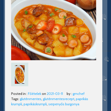
Posted in :
Főételek
on
2021-03-11
by :
gmchef
Tags:
gluténmentes
,
gluténmentesrecept
,
paprikás
krumpli
,
paprikáskrumpli
,
serpenyős burgonya