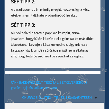
SÉF TIPP 2:
A paradicsomot én mindig meghámozom, így a kész
ételben nem találhatunk pöndörödő héjakat.
SÉF TIPP 3:
Aki nokedlivel szereti a paprikás krumplit, annak
javaslom, hogy külön készítse el a galuskát és már kifőtt
állapotában keverje a kész krumplihoz. Ugyanis ez a
fajta paprikás krumpli a sűrűsége miatt nem alkalmas
arra, hogy belefőzzük, mert összeállhat az egész.
«
FÁNK BAKE-FREE KELT TÉSZTA LISZTKEVERÉKBŐL (
glutén-, tej- és tojásmentesen )
CHURROS GLUTÉN-, TEJ- ÉS TOJÁSMENTESEN
»