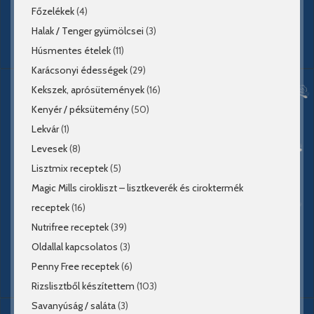
Főzelékek
(4)
Halak / Tenger gyümölcsei
(3)
Húsmentes ételek
(11)
Karácsonyi édességek
(29)
Kekszek, aprósütemények
(16)
Kenyér / péksütemény
(50)
Lekvár
(1)
Levesek
(8)
Lisztmix receptek
(5)
Magic Mills cirokliszt – lisztkeverék és ciroktermék
receptek
(16)
Nutrifree receptek
(39)
Oldallal kapcsolatos
(3)
Penny Free receptek
(6)
Rizslisztből készítettem
(103)
Savanyúság / saláta
(3)