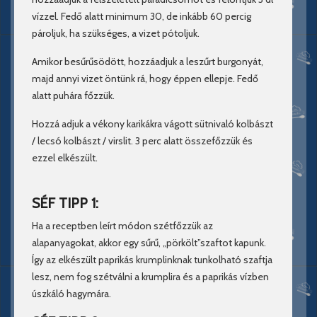
vízzel. Fedő alatt minimum 30, de inkább 60 percig
pároljuk, ha szükséges, a vizet pótoljuk.
Amikor besűrűsödött, hozzáadjuk a leszűrt burgonyát,
majd annyi vizet öntünk rá, hogy éppen ellepje. Fedő
alatt puhára főzzük.
Hozzá adjuk a vékony karikákra vágott sütnivaló kolbászt
/ lecsó kolbászt / virslit. 3 perc alatt összefőzzük és
ezzel elkészült.
SÉF TIPP 1:
Ha a receptben leírt módon szétfőzzük az
alapanyagokat, akkor egy sűrű, „pörkölt”szaftot kapunk.
Így az elkészült paprikás krumplinknak tunkolható szaftja
lesz, nem fog szétválni a krumplira és a paprikás vízben
úszkáló hagymára.