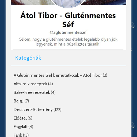
Kategóriák
A Gluténmentes Séf bemutatkozik – Átol Tibor
(2)
Alfa-mix receptek
(4)
Bake-Free receptek
(4)
Bejgli
(7)
Desszert-Sütemény
(122)
Előétel
(6)
Fagylalt
(4)
Fánk
(13)