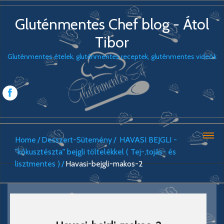
Gluténmentes Chef blog - Átol
Tibor
Gluténmentes ételek, gluténmentes receptek, gluténmentes videók
Home
Desszert-Sütemény
HAVASI BEJGLI -
"kókusztészta" bejgli töltelékkel ( Tej-,tojás- és
lisztmentes )
Havasi-bejgli-makos-2