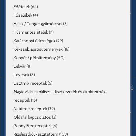
Főételek
(64)
Főzelékek
(4)
Halak / Tenger gyümölcsei
(3)
Húsmentes ételek
(11)
Karácsonyi édességek
(29)
Kekszek, aprósütemények
(16)
Kenyér / péksütemény
(50)
Lekvár
(1)
Levesek
(8)
Lisztmix receptek
(5)
Magic Mills cirokliszt – lisztkeverék és ciroktermék
receptek
(16)
Nutrifree receptek
(39)
Oldallal kapcsolatos
(3)
Penny Free receptek
(6)
Rizslisztből készítettem
(103)