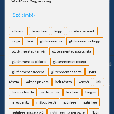
WordPress Magyarország
Szó címkék
alfa-mix
bake-free
bejgli
ciroklisztkeverék
csiga
fánk
gluténmentes
gluténmentes bejgli
gluténmentes kenyér
gluténmentes palacsinta
gluténmentes piskóta
gluténmentes recept
gluténmentesrecept
gluténmentes torta
gyúrt
tészta
kakaós piskóta
kelt tészta
kenyér
kifli
leveles tészta
lisztmentes
lisztmix
lángos
magic mills
mákos bejgli
nutrifree
nutri free
nutrifree miscela piú
nutrifree mix per pane
Nutri