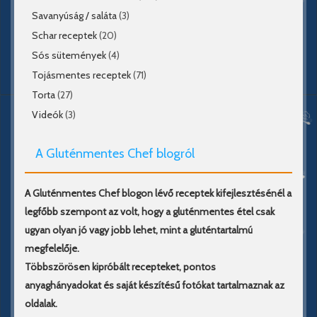
Savanyúság / saláta
(3)
Schar receptek
(20)
Sós sütemények
(4)
Tojásmentes receptek
(71)
Torta
(27)
Videók
(3)
A Gluténmentes Chef blogról
A Gluténmentes Chef blogon lévő receptek kifejlesztésénél a
legfőbb szempont az volt, hogy a gluténmentes étel csak
ugyan olyan jó vagy jobb lehet, mint a gluténtartalmú
megfelelője.
Többszörösen kipróbált recepteket, pontos
anyaghányadokat és saját készítésű fotókat tartalmaznak az
oldalak.