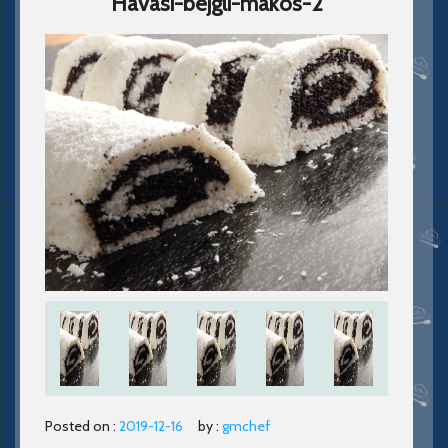
Havasi-bejgli-makos-2
Posted on :
2019-12-16
by :
gmchef