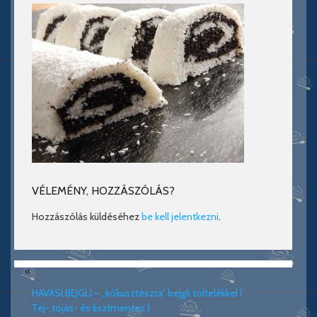
VÉLEMÉNY, HOZZÁSZÓLÁS?
Hozzászólás küldéséhez
be kell jelentkezni
.
«
HAVASI BEJGLI – „kókusztészta” bejgli töltelékkel (
Tej-,tojás- és lisztmentes )