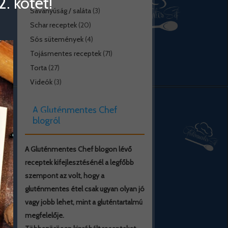
. kötet!
Savanyúság / saláta
(3)
Schar receptek
(20)
Sós sütemények
(4)
Tojásmentes receptek
(71)
Torta
(27)
Videók
(3)
A Gluténmentes Chef
blogról
A Gluténmentes Chef blogon lévő
receptek kifejlesztésénél a legfőbb
szempont az volt, hogy a
gluténmentes étel csak ugyan olyan jó
vagy jobb lehet, mint a gluténtartalmú
megfelelője.