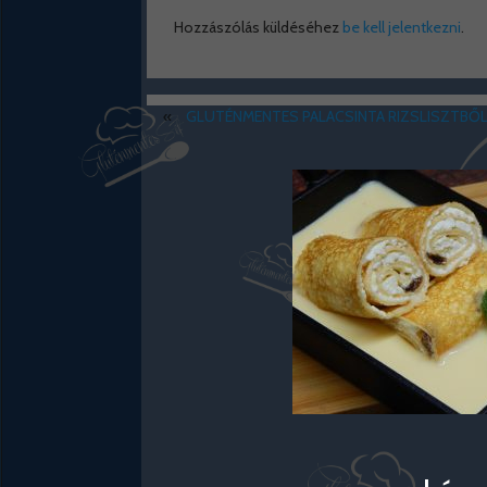
Hozzászólás küldéséhez
be kell jelentkezni
.
«
GLUTÉNMENTES PALACSINTA RIZSLISZTBŐ