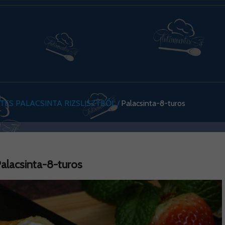
ES PALACSINTA RIZSLISZTBŐL
Palacsinta-8-turos
alacsinta-8-turos