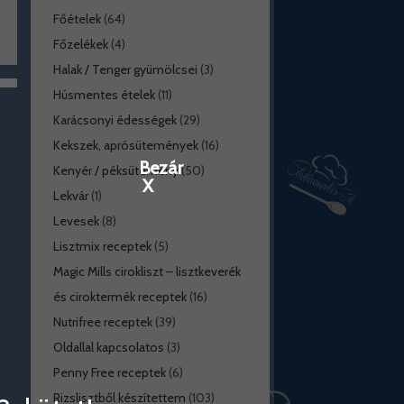
Főételek
(64)
Főzelékek
(4)
Halak / Tenger gyümölcsei
(3)
Húsmentes ételek
(11)
Karácsonyi édességek
(29)
Kekszek, aprósütemények
(16)
Bezár
Kenyér / péksütemény
(50)
X
Lekvár
(1)
Levesek
(8)
Lisztmix receptek
(5)
Magic Mills cirokliszt – lisztkeverék
és ciroktermék receptek
(16)
Nutrifree receptek
(39)
Oldallal kapcsolatos
(3)
Penny Free receptek
(6)
Rizslisztből készítettem
(103)