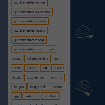
gluténmentes kenyér
gluténmentes palacsinta
gluténmentes piskóta
gluténmentes recept
gluténmentesrecept
gluténmentes torta
gyúrt
tészta
kakaós piskóta
kelt
tészta
kenyér
kifli
leveles
tészta
lisztmentes
lisztmix
lángos
magic mills
mákos
bejgli
nutrifree
nutri free