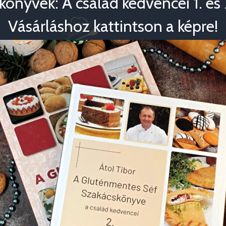
könyvek: A család kedvencei 1. és 2
Vásárláshoz kattintson a képre!