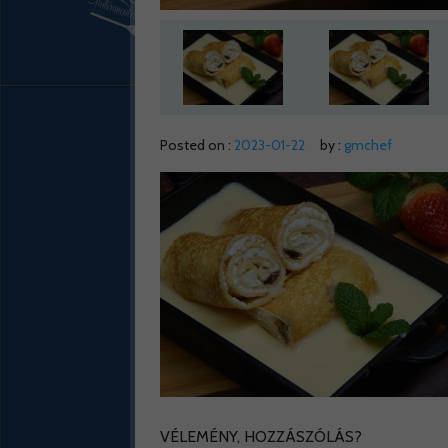
Posted on :
2023-01-22
by :
gmchef
VÉLEMÉNY, HOZZÁSZÓLÁS?