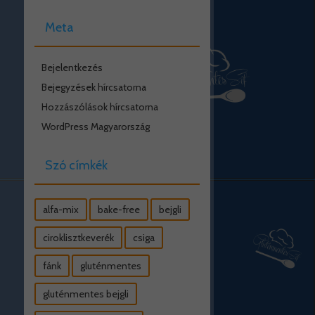
Meta
Bejelentkezés
Bejegyzések hírcsatorna
Hozzászólások hírcsatorna
WordPress Magyarország
Szó címkék
alfa-mix
bake-free
bejgli
ciroklisztkeverék
csiga
fánk
gluténmentes
gluténmentes bejgli