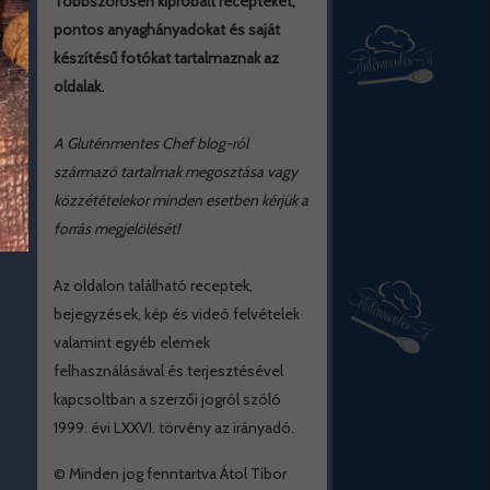
Többszörösen kipróbált recepteket,
pontos anyaghányadokat és saját
készítésű fotókat tartalmaznak az
oldalak.
A Gluténmentes Chef blog-ról
származó tartalmak megosztása vagy
közzétételekor minden esetben kérjük a
forrás megjelölését!
Az oldalon található receptek,
bejegyzések, kép és videó felvételek
valamint egyéb elemek
felhasználásával és terjesztésével
kapcsoltban a szerzői jogról szóló
1999. évi LXXVI. törvény az irányadó.
© Minden jog fenntartva Átol Tibor