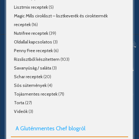
Lisztmix receptek
(5)
Magic Mills cirokliszt – lisztkeverék és ciroktermék
receptek
(16)
Nutrifree receptek
(39)
Oldallal kapcsolatos
(3)
Penny Free receptek
(6)
Rizslisztből készítettem
(103)
Savanyúság / saláta
(3)
Schar receptek
(20)
Sós sütemények
(4)
Tojásmentes receptek
(71)
Torta
(27)
Videók
(3)
A Gluténmentes Chef blogról