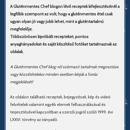
A Gluténmentes Chef blogon lévő receptek kifejlesztésénél a
legfőbb szempont az volt, hogy a gluténmentes étel csak
ugyan olyan jó vagy jobb lehet, mint a gluténtartalmú
megfelelője.
Többszörösen kipróbált recepteket, pontos
anyaghányadokat és saját készítésű fotókat tartalmaznak az
oldalak.
A Gluténmentes Chef blog-ról származó tartalmak megosztása
vagy közzétételekor minden esetben kérjük a forrás
megjelölését!
Az oldalon található receptek, bejegyzések, kép és videó
felvételek valamint egyéb elemek felhasználásával és
terjesztésével kapcsoltban a szerzői jogról szóló 1999. évi
LXXVI. törvény az irányadó.