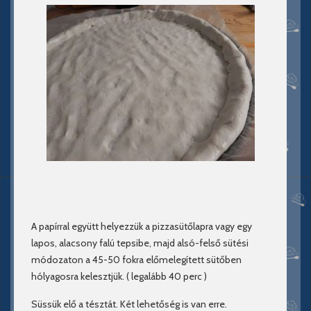
A papírral együtt helyezzük a pizzasütőlapra vagy egy
lapos, alacsony falú tepsibe, majd alsó-felső sütési
módozaton a 45-50 fokra előmelegített sütőben
hólyagosra kelesztjük. ( legalább 40 perc )
Süssük elő a tésztát. Két lehetőség is van erre.