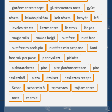
gluténmentesrecept
gluténmentes torta
gyúrt
tészta
kakaós piskóta
kelt tészta
kenyér
kifli
leveles tészta
lisztmentes
lisztmix
lángos
magic mills
mákos bejgli
nutrifree
nutri free
nutrifree miscela piú
nutrifree mix per pane
Nutri
free mix per pane
pennysliszt
piskóta
piskótatekercs
pite
pite gluténmentesen
pite
rizslisztből
pizza
rizsliszt
rizslisztes recept
Schar
schar mix B
tejmentes
tojásmentes
torta
zsemle