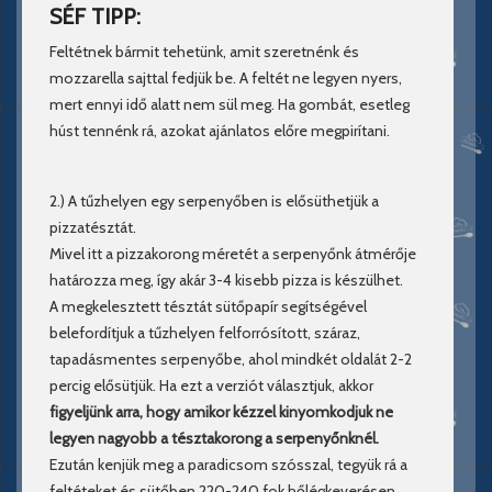
SÉF TIPP:
Feltétnek bármit tehetünk, amit szeretnénk és
mozzarella sajttal fedjük be. A feltét ne legyen nyers,
mert ennyi idő alatt nem sül meg. Ha gombát, esetleg
húst tennénk rá, azokat ajánlatos előre megpirítani.
2.) A tűzhelyen egy serpenyőben is elősüthetjük a
pizzatésztát.
Mivel itt a pizzakorong méretét a serpenyőnk átmérője
határozza meg, így akár 3-4 kisebb pizza is készülhet.
A megkelesztett tésztát sütőpapír segítségével
belefordítjuk a tűzhelyen felforrósított, száraz,
tapadásmentes serpenyőbe, ahol mindkét oldalát 2-2
percig elősütjük. Ha ezt a verziót választjuk, akkor
figyeljünk arra, hogy amikor kézzel kinyomkodjuk ne
legyen nagyobb a tésztakorong a serpenyőnknél.
Ezután kenjük meg a paradicsom szósszal, tegyük rá a
feltéteket és sütőben 220-240 fok hőlégkeverésen