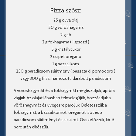
Pizza szósz:
25 g oliva olaj
50 g vöröshagyma
2 g só
2 g fokhagyma ( 1 gerezd )
5 g kristálycukor
2 csipet oregáno
1 g bazsalikom
250 g paradicsom sűrítmény ( passata di pomodoro )
vagy 300 g friss, hámozott, darabolt paradicsom
A vöröshagymát és a fokhagymát megtisztítjuk, apróra
vágjuk. Az olajat lábasban felmelegítjük, hozzáadjuk a
vöröshagymát és üvegesre pároljuk. Beletesszük a
fokhagymát, a bazsalikomot, oreganot, sót és a
paradicsom sűrítményt és a cukrot. Összefőzzük, kb. 5
perc után elkészült.