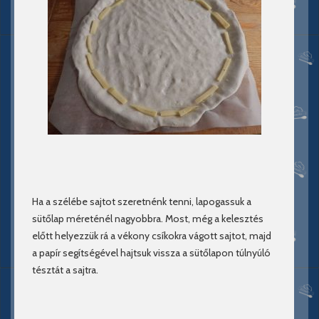
Ha a szélébe sajtot szeretnénk tenni, lapogassuk a
sütőlap méreténél nagyobbra. Most, még a kelesztés
előtt helyezzük rá a vékony csíkokra vágott sajtot, majd
a papír segítségével hajtsuk vissza a sütőlapon túlnyúló
tésztát a sajtra.