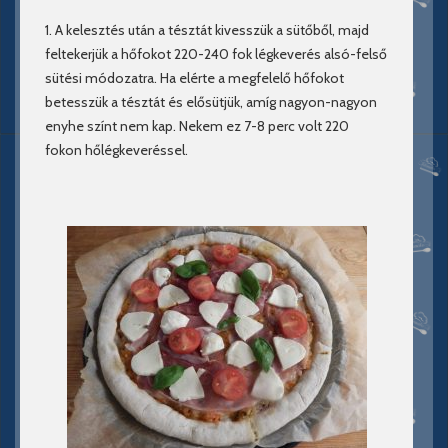
1. A kelesztés után a tésztát kivesszük a sütőből, majd
feltekerjük a hőfokot 220-240 fok légkeverés alsó-felső
sütési módozatra. Ha elérte a megfelelő hőfokot
betesszük a tésztát és elősütjük, amíg nagyon-nagyon
enyhe színt nem kap. Nekem ez 7-8 perc volt 220
fokon hőlégkeveréssel.