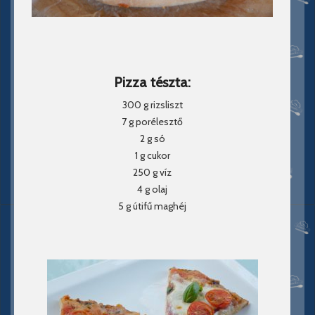
Pizza tészta:
300 g rizsliszt
7 g porélesztő
2 g só
1 g cukor
250 g víz
4 g olaj
5 g útifű maghéj