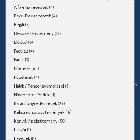
Alfa-mix receptek
(4)
Bake-Free receptek
(4)
Bejgli
(7)
Desszert-Sütemény
(122)
Előétel
(6)
Fagylalt
(4)
Fánk
(13)
Főételek
(64)
Főzelékek
(4)
Halak / Tenger gyümölcsei
(3)
Húsmentes ételek
(11)
Karácsonyi édességek
(29)
Kekszek, aprósütemények
(16)
Kenyér / péksütemény
(50)
Lekvár
(1)
Levesek
(8)