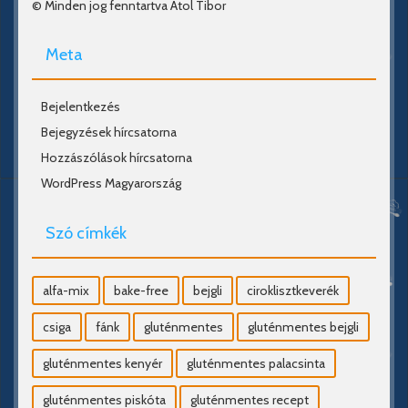
© Minden jog fenntartva Átol Tibor
Meta
Bejelentkezés
Bejegyzések hírcsatorna
Hozzászólások hírcsatorna
WordPress Magyarország
Szó címkék
alfa-mix
bake-free
bejgli
ciroklisztkeverék
csiga
fánk
gluténmentes
gluténmentes bejgli
gluténmentes kenyér
gluténmentes palacsinta
gluténmentes piskóta
gluténmentes recept