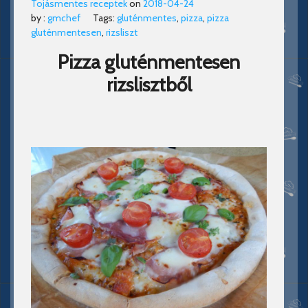
Tojásmentes receptek
on
2018-04-24
by :
gmchef
Tags:
gluténmentes
,
pizza
,
pizza
gluténmentesen
,
rizsliszt
Pizza gluténmentesen
rizslisztből