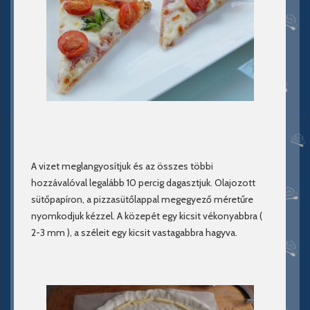
A vizet meglangyosítjuk és az összes többi
hozzávalóval legalább 10 percig dagasztjuk. Olajozott
sütőpapíron, a pizzasütőlappal megegyező méretűre
nyomkodjuk kézzel. A közepét egy kicsit vékonyabbra (
2-3 mm ), a széleit egy kicsit vastagabbra hagyva.