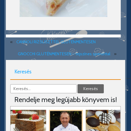
«
CANNOLI RIZSLISZTTEL GLUTÉNMENTESEN
GNOCCHI GLUTÉNMENTESEN – tejszínes spenóttal
»
Keresés
Rendelje meg legújabb könyvem is!