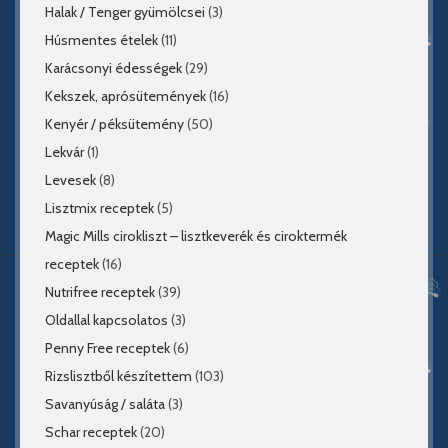
Halak / Tenger gyümölcsei
(3)
Húsmentes ételek
(11)
Karácsonyi édességek
(29)
Kekszek, aprósütemények
(16)
Kenyér / péksütemény
(50)
Lekvár
(1)
Levesek
(8)
Lisztmix receptek
(5)
Magic Mills cirokliszt – lisztkeverék és ciroktermék
receptek
(16)
Nutrifree receptek
(39)
Oldallal kapcsolatos
(3)
Penny Free receptek
(6)
Rizslisztből készítettem
(103)
Savanyúság / saláta
(3)
Schar receptek
(20)