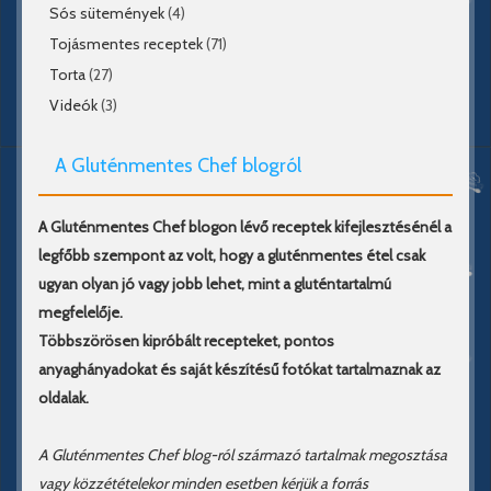
Sós sütemények
(4)
Tojásmentes receptek
(71)
Torta
(27)
Videók
(3)
A Gluténmentes Chef blogról
A Gluténmentes Chef blogon lévő receptek kifejlesztésénél a
legfőbb szempont az volt, hogy a gluténmentes étel csak
ugyan olyan jó vagy jobb lehet, mint a gluténtartalmú
megfelelője.
Többszörösen kipróbált recepteket, pontos
anyaghányadokat és saját készítésű fotókat tartalmaznak az
oldalak.
A Gluténmentes Chef blog-ról származó tartalmak megosztása
vagy közzétételekor minden esetben kérjük a forrás