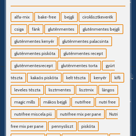
alfa-mix
bake-free
bejgli
ciroklisztkeverék
csiga
fánk
gluténmentes
gluténmentes bejgli
gluténmentes kenyér
gluténmentes palacsinta
gluténmentes piskóta
gluténmentes recept
gluténmentesrecept
gluténmentes torta
gyúrt
tészta
kakaós piskóta
kelt tészta
kenyér
kifli
leveles tészta
lisztmentes
lisztmix
lángos
magic mills
mákos bejgli
nutrifree
nutri free
nutrifree miscela piú
nutrifree mix per pane
Nutri
free mix per pane
pennysliszt
piskóta