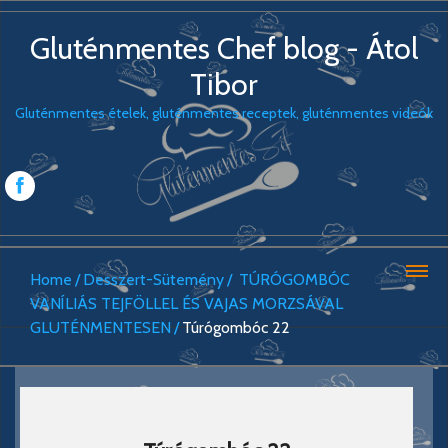
Gluténmentes Chef blog - Átol
Tibor
Gluténmentes ételek, gluténmentes receptek, gluténmentes videók
Home
Desszert-Sütemény
TÚRÓGOMBÓC
VANÍLIÁS TEJFÖLLEL ÉS VAJAS MORZSÁVAL
GLUTÉNMENTESEN
Túrógombóc 22