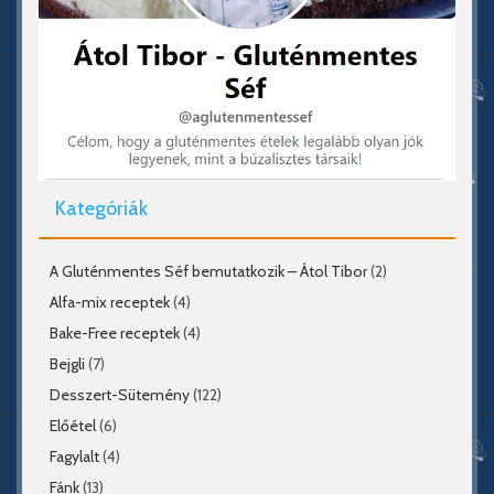
Kategóriák
A Gluténmentes Séf bemutatkozik – Átol Tibor
(2)
Alfa-mix receptek
(4)
Bake-Free receptek
(4)
Bejgli
(7)
Desszert-Sütemény
(122)
Előétel
(6)
Fagylalt
(4)
Fánk
(13)