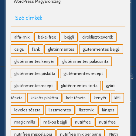
WordPress Magyarország
Szó címkék
alfa-mix
bake-free
bejgli
ciroklisztkeverék
csiga
fánk
gluténmentes
gluténmentes bejgli
gluténmentes kenyér
gluténmentes palacsinta
gluténmentes piskóta
gluténmentes recept
gluténmentesrecept
gluténmentes torta
gyúrt
tészta
kakaós piskóta
kelt tészta
kenyér
kifli
leveles tészta
lisztmentes
lisztmix
lángos
magic mills
mákos bejgli
nutrifree
nutri free
nutrifree miscela piú
nutrifree mix per pane
Nutri