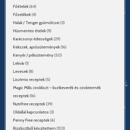
Főételek
(64)
Főzelékek
(4)
Halak / Tenger gyümölcsei
(3)
Húsmentes ételek
(11)
Karácsonyi édességek
(29)
Kekszek, aprósütemények
(16)
Kenyér / péksütemény
(50)
Lekvár
(1)
Levesek
(8)
Lisztmix receptek
(5)
Magic Mills cirokliszt – lisztkeverék és ciroktermék
receptek
(16)
Nutrifree receptek
(39)
Oldallal kapcsolatos
(3)
Penny Free receptek
(6)
Rizslisztből készítettem
(103)