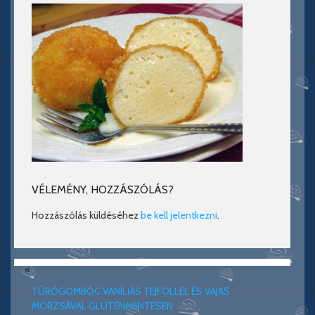
VÉLEMÉNY, HOZZÁSZÓLÁS?
Hozzászólás küldéséhez
be kell jelentkezni
.
«
TÚRÓGOMBÓC VANÍLIÁS TEJFÖLLEL ÉS VAJAS
MORZSÁVAL GLUTÉNMENTESEN