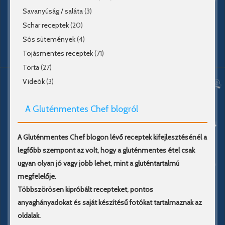
Savanyúság / saláta
(3)
Schar receptek
(20)
Sós sütemények
(4)
Tojásmentes receptek
(71)
Torta
(27)
Videók
(3)
A Gluténmentes Chef blogról
A Gluténmentes Chef blogon lévő receptek kifejlesztésénél a
legfőbb szempont az volt, hogy a gluténmentes étel csak
ugyan olyan jó vagy jobb lehet, mint a gluténtartalmú
megfelelője.
Többszörösen kipróbált recepteket, pontos
anyaghányadokat és saját készítésű fotókat tartalmaznak az
oldalak.