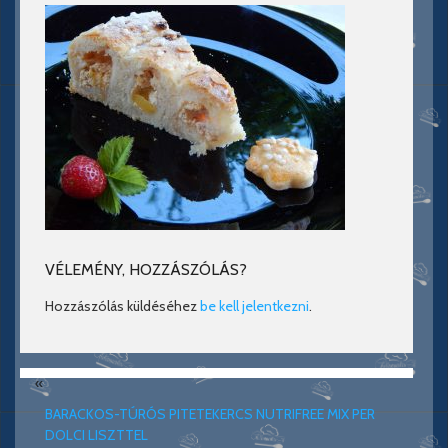
VÉLEMÉNY, HOZZÁSZÓLÁS?
Hozzászólás küldéséhez
be kell jelentkezni
.
«
BARACKOS-TÚRÓS PITETEKERCS NUTRIFREE MIX PER
DOLCI LISZTTEL