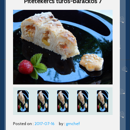
Pitetekercs túrós-barackos 7
Posted on :
2017-07-16
by :
gmchef