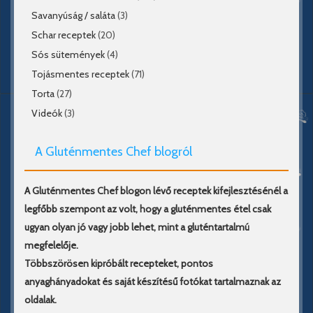
Savanyúság / saláta
(3)
Schar receptek
(20)
Sós sütemények
(4)
Tojásmentes receptek
(71)
Torta
(27)
Videók
(3)
A Gluténmentes Chef blogról
A Gluténmentes Chef blogon lévő receptek kifejlesztésénél a
legfőbb szempont az volt, hogy a gluténmentes étel csak
ugyan olyan jó vagy jobb lehet, mint a gluténtartalmú
megfelelője.
Többszörösen kipróbált recepteket, pontos
anyaghányadokat és saját készítésű fotókat tartalmaznak az
oldalak.