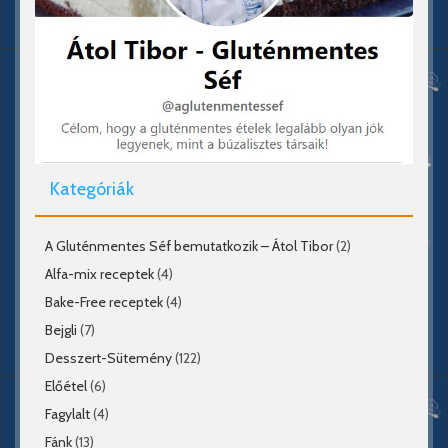
Kategóriák
A Gluténmentes Séf bemutatkozik – Átol Tibor
(2)
Alfa-mix receptek
(4)
Bake-Free receptek
(4)
Bejgli
(7)
Desszert-Sütemény
(122)
Előétel
(6)
Fagylalt
(4)
Fánk
(13)