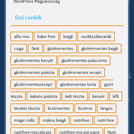
WordPress Magyarország
Szó címkék
alfa-mix
bake-free
bejgli
ciroklisztkeverék
csiga
fánk
gluténmentes
gluténmentes bejgli
gluténmentes kenyér
gluténmentes palacsinta
gluténmentes piskóta
gluténmentes recept
gluténmentesrecept
gluténmentes torta
gyúrt
tészta
kakaós piskóta
kelt tészta
kenyér
kifli
leveles tészta
lisztmentes
lisztmix
lángos
magic mills
mákos bejgli
nutrifree
nutri free
nutrifree miscela piú
nutrifree mix per pane
Nutri