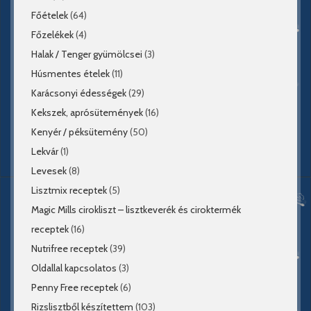
Főételek
(64)
Főzelékek
(4)
Halak / Tenger gyümölcsei
(3)
Húsmentes ételek
(11)
Karácsonyi édességek
(29)
Kekszek, aprósütemények
(16)
Kenyér / péksütemény
(50)
Lekvár
(1)
Levesek
(8)
Lisztmix receptek
(5)
Magic Mills cirokliszt – lisztkeverék és ciroktermék
receptek
(16)
Nutrifree receptek
(39)
Oldallal kapcsolatos
(3)
Penny Free receptek
(6)
Rizslisztből készítettem
(103)