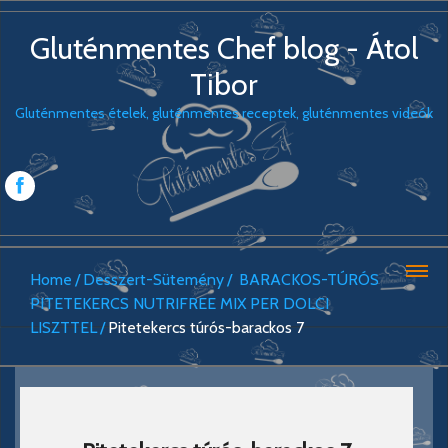
Gluténmentes Chef blog - Átol
Tibor
Gluténmentes ételek, gluténmentes receptek, gluténmentes videók
Home
Desszert-Sütemény
BARACKOS-TÚRÓS
PITETEKERCS NUTRIFREE MIX PER DOLCI
LISZTTEL
Pitetekercs túrós-barackos 7