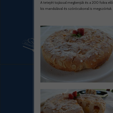
A tetejét tojással megkenjük és a 200 fokra elő
kis mandulával és szórócukorral is megszórtuk.