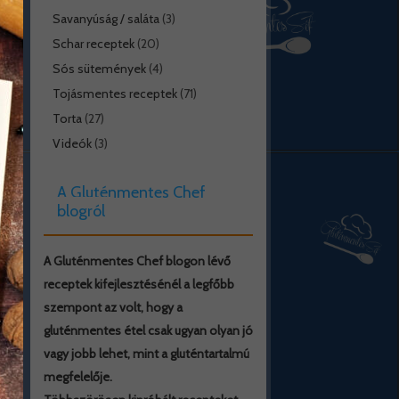
Savanyúság / saláta
(3)
Schar receptek
(20)
Sós sütemények
(4)
Tojásmentes receptek
(71)
Torta
(27)
Videók
(3)
A Gluténmentes Chef
blogról
A Gluténmentes Chef blogon lévő
receptek kifejlesztésénél a legfőbb
szempont az volt, hogy a
gluténmentes étel csak ugyan olyan jó
vagy jobb lehet, mint a gluténtartalmú
megfelelője.