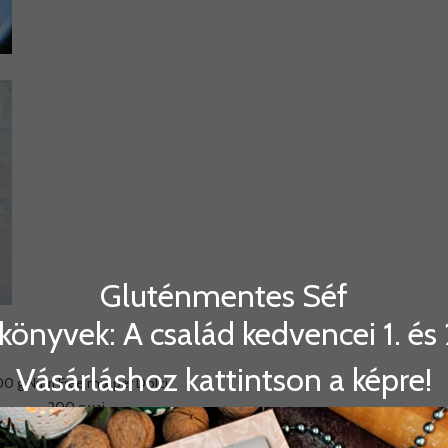
Gluténmentes Séf
könyvek: A család kedvencei 1. és 2
Vásárláshoz kattintson a képre!
0 g Nutri Free mix per Dolci
200 g vaj
 csomag gm sütőpor ( Haas )