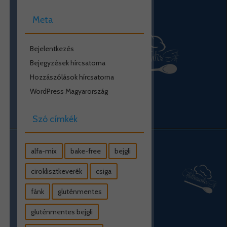
Meta
Bejelentkezés
Bejegyzések hírcsatorna
Hozzászólások hírcsatorna
WordPress Magyarország
Szó címkék
alfa-mix
bake-free
bejgli
ciroklisztkeverék
csiga
fánk
gluténmentes
gluténmentes bejgli