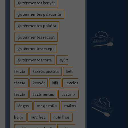
gluténmentes kenyér
gluténmentes palacsinta
gluténmentes piskóta
gluténmentes recept
gluténmentesrecept
gluténmentes torta
gyúrt
tészta
kakaós piskóta
kelt
tészta
kenyér
kifli
leveles
tészta
lisztmentes
lisztmix
lángos
magic mills
mákos
bejgli
nutrifree
nutri free