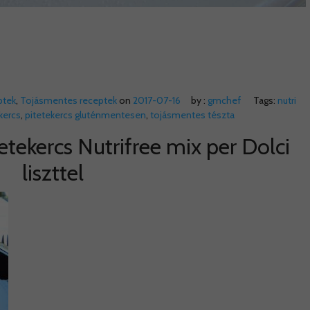
ptek
,
Tojásmentes receptek
on
2017-07-16
by :
gmchef
Tags:
nutri
kercs
,
pitetekercs gluténmentesen
,
tojásmentes tészta
etekercs Nutrifree mix per Dolci
liszttel