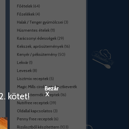
Főételek
(64)
Főzelékek
(4)
Halak / Tenger gyümölcsei
(3)
Húsmentes ételek
(11)
Karácsonyi édességek
(29)
Kekszek, aprósütemények
(16)
Kenyér / péksütemény
(50)
Lekvár
(1)
Levesek
(8)
Lisztmix receptek
(5)
Magic Mills cirokliszt – lisztkeverék
Bezár
. kötet!
X
és ciroktermék receptek
(16)
Nutrifree receptek
(39)
Oldallal kapcsolatos
(3)
Penny Free receptek
(6)
Rizslisztből készítettem
(103)