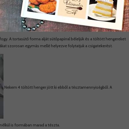
csíkban és a papír segítségével tekerünk egyet a megtöltött tésztán, de
 tésztaszélek összeérnek alaposan összenyomkodjuk és ha szükséges a
fogy. A tortasütő forma alját sütőpapírral béleljük és a töltött hengereket
tákat szorosan egymás mellé helyezve folytatjuk a csigatekerést.
Nekem 4 töltött henger jött ki ebből a tésztamennyiségből. A
 nélkül is formában marad a tészta.