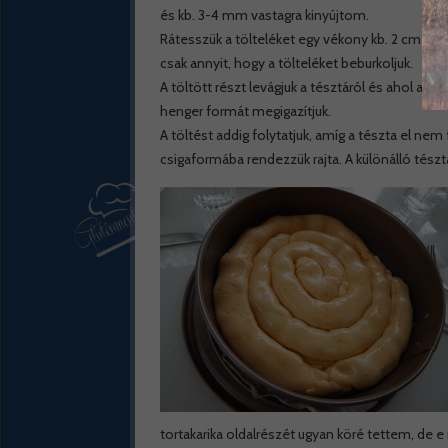
és kb. 3-4 mm vastagra kinyújtom.
Rátesszük a tölteléket egy vékony kb. 2 cm-es 
csak annyit, hogy a tölteléket beburkoljuk.
A töltött részt levágjuk a tésztáról és ahol a
henger formát megigazítjuk.
A töltést addig folytatjuk, amíg a tészta el nem 
csigaformába rendezzük rajta. A különálló tész
tortakarika oldalrészét ugyan köré tettem, de e