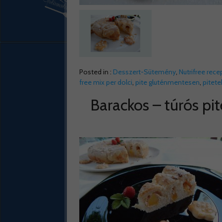
Posted in :
Desszert-Sütemény
,
Nutrifree rece
free mix per dolci
,
pite gluténmentesen
,
pitete
Barackos – túrós pit