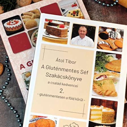
1 csomag vaníliás cukor
l joghurt ( Danone Natur pille )
50 g cukor
csipet só
 tojás ( kenéshez ) elhagyható!
Töltelék:
250 g túró
 közepes méretű őszibarack
60+60 g kristálycukor
fahéj
1 csomag vaníliás cukor
trom és narancs reszelt héja
kra feldaraboljuk. A cukor felével és ízlés szerint fahéjjal megszórjuk.
 Ezután áttörjük, hozzákeverjük a vaníliás cukrot, a reszelt narancs és
 a nedvest, egy tálban összekeverem, majd a nyújtódeszkán egyneművé
be teszem a tésztát. A nyújtódeszkára sütőpapírt teszek, meglisztezem