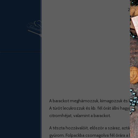
250 m
1 db
4
ci
A barackot meghámozzuk, kimagozzuk és kis kocká
A túrót lecukrozzuk és kb. fél órát állni hagyjuk.
citromhéjat, valamint a barackot.
A tészta hozzávalóit, először a száraz, aztán
gyúrom. Folpackba csomagolva fél órára a hűtő