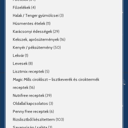
Főzelékek
(4)
Halak / Tenger gyümölcsei
(3)
Húsmentes ételek
(11)
Karácsonyi édességek
(29)
Kekszek, aprósütemények
(16)
Kenyér / péksütemény
(50)
Lekvár
(1)
Levesek
(8)
Lisztmix receptek
(5)
Magic Mills cirokliszt – lisztkeverék és ciroktermék
receptek
(16)
Nutrifree receptek
(39)
Oldallal kapcsolatos
(3)
Penny Free receptek
(6)
Rizslisztből készítettem
(103)
Savanyúság / saláta
(3)