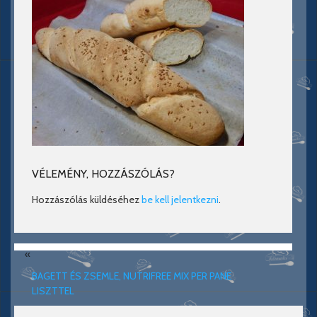
VÉLEMÉNY, HOZZÁSZÓLÁS?
Hozzászólás küldéséhez
be kell jelentkezni
.
«
BAGETT ÉS ZSEMLE, NUTRIFREE MIX PER PANE
LISZTTEL