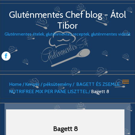
Gluténmentes Chef blog - Átol
Tibor
Gluténmentes ételek, gluténmentes receptek, gluténmentes videók
Home
Kenyér / péksütemény
BAGETT ÉS ZSEMLE,
NUTRIFREE MIX PER PANE LISZTTEL
Bagett 8
Bagett 8