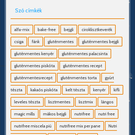
Szó címkék
alfa-mix
bake-free
bejgli
ciroklisztkeverék
csiga
fánk
gluténmentes
gluténmentes bejgli
gluténmentes kenyér
gluténmentes palacsinta
gluténmentes piskóta
gluténmentes recept
gluténmentesrecept
gluténmentes torta
gyúrt
tészta
kakaós piskóta
kelt tészta
kenyér
kifli
leveles tészta
lisztmentes
lisztmix
lángos
magic mills
mákos bejgli
nutrifree
nutri free
nutrifree miscela piú
nutrifree mix per pane
Nutri