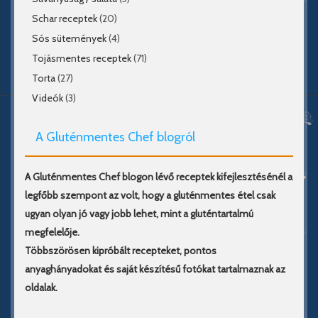
Schar receptek
(20)
Sós sütemények
(4)
Tojásmentes receptek
(71)
Torta
(27)
Videók
(3)
A Gluténmentes Chef blogról
A Gluténmentes Chef blogon lévő receptek kifejlesztésénél a
legfőbb szempont az volt, hogy a gluténmentes étel csak
ugyan olyan jó vagy jobb lehet, mint a gluténtartalmú
megfelelője.
Többszörösen kipróbált recepteket, pontos
anyaghányadokat és saját készítésű fotókat tartalmaznak az
oldalak.