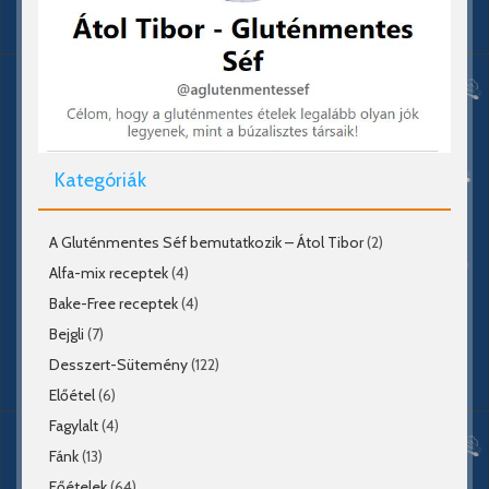
Kategóriák
A Gluténmentes Séf bemutatkozik – Átol Tibor
(2)
Alfa-mix receptek
(4)
Bake-Free receptek
(4)
Bejgli
(7)
Desszert-Sütemény
(122)
Előétel
(6)
Fagylalt
(4)
Fánk
(13)
Főételek
(64)