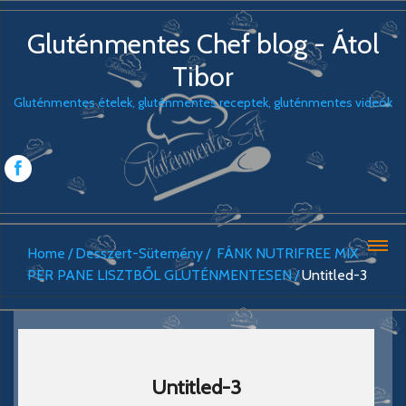
Gluténmentes Chef blog - Átol
Tibor
Gluténmentes ételek, gluténmentes receptek, gluténmentes videók
Home
Desszert-Sütemény
FÁNK NUTRIFREE MIX
PER PANE LISZTBŐL GLUTÉNMENTESEN
Untitled-3
Untitled-3