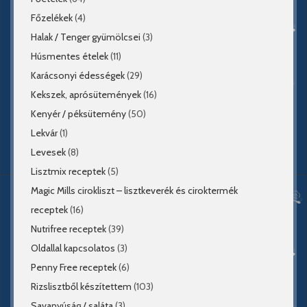
Főzelékek
(4)
Halak / Tenger gyümölcsei
(3)
Húsmentes ételek
(11)
Karácsonyi édességek
(29)
Kekszek, aprósütemények
(16)
Kenyér / péksütemény
(50)
Lekvár
(1)
Levesek
(8)
Lisztmix receptek
(5)
Magic Mills cirokliszt – lisztkeverék és ciroktermék
receptek
(16)
Nutrifree receptek
(39)
Oldallal kapcsolatos
(3)
Penny Free receptek
(6)
Rizslisztből készítettem
(103)
Savanyúság / saláta
(3)