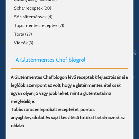
Schar receptek
(20)
Sós sütemények
(4)
Tojásmentes receptek
(71)
Torta
(27)
Videók
(3)
A Gluténmentes Chef blogról
A Gluténmentes Chef blogon lévő receptek kifejlesztésénél a
legfőbb szempont az volt, hogy a gluténmentes étel csak
ugyan olyan jó vagy jobb lehet, mint a gluténtartalmú
megfelelője.
Többszörösen kipróbált recepteket, pontos
anyaghányadokat és saját készítésű fotókat tartalmaznak az
oldalak.