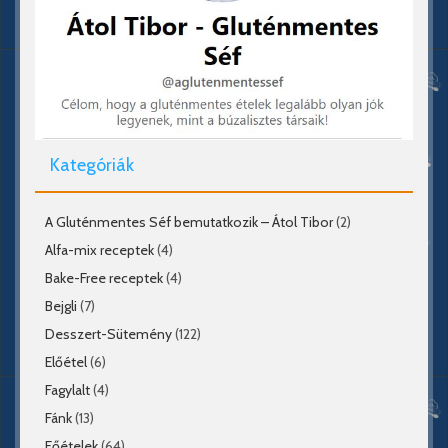
Kategóriák
A Gluténmentes Séf bemutatkozik – Átol Tibor
(2)
Alfa-mix receptek
(4)
Bake-Free receptek
(4)
Bejgli
(7)
Desszert-Sütemény
(122)
Előétel
(6)
Fagylalt
(4)
Fánk
(13)
Főételek
(64)