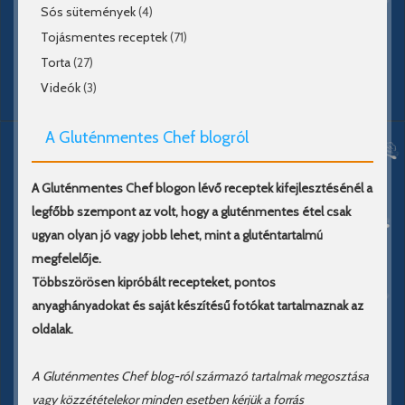
Sós sütemények
(4)
Tojásmentes receptek
(71)
Torta
(27)
Videók
(3)
A Gluténmentes Chef blogról
A Gluténmentes Chef blogon lévő receptek kifejlesztésénél a
legfőbb szempont az volt, hogy a gluténmentes étel csak
ugyan olyan jó vagy jobb lehet, mint a gluténtartalmú
megfelelője.
Többszörösen kipróbált recepteket, pontos
anyaghányadokat és saját készítésű fotókat tartalmaznak az
oldalak.
A Gluténmentes Chef blog-ról származó tartalmak megosztása
vagy közzétételekor minden esetben kérjük a forrás