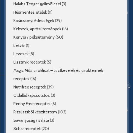
Halak / Tenger gyümölcsei
(3)
Húsmentes ételek
(11)
Karácsonyi édességek
(29)
Kekszek, aprósütemények
(16)
Kenyér / péksütemény
(50)
Lekvár
(1)
Levesek
(8)
Lisztmix receptek
(5)
Magic Mills cirokliszt – lisztkeverék és ciroktermék
receptek
(16)
Nutrifree receptek
(39)
Oldallal kapcsolatos
(3)
Penny Free receptek
(6)
Rizslisztből készítettem
(103)
Savanyúság / saláta
(3)
Schar receptek
(20)