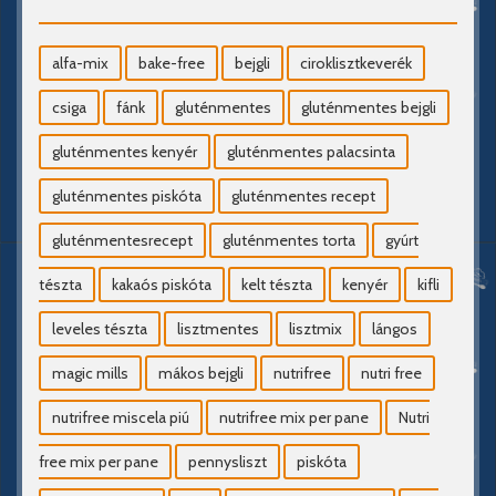
alfa-mix
bake-free
bejgli
ciroklisztkeverék
csiga
fánk
gluténmentes
gluténmentes bejgli
gluténmentes kenyér
gluténmentes palacsinta
gluténmentes piskóta
gluténmentes recept
gluténmentesrecept
gluténmentes torta
gyúrt
tészta
kakaós piskóta
kelt tészta
kenyér
kifli
leveles tészta
lisztmentes
lisztmix
lángos
magic mills
mákos bejgli
nutrifree
nutri free
nutrifree miscela piú
nutrifree mix per pane
Nutri
free mix per pane
pennysliszt
piskóta