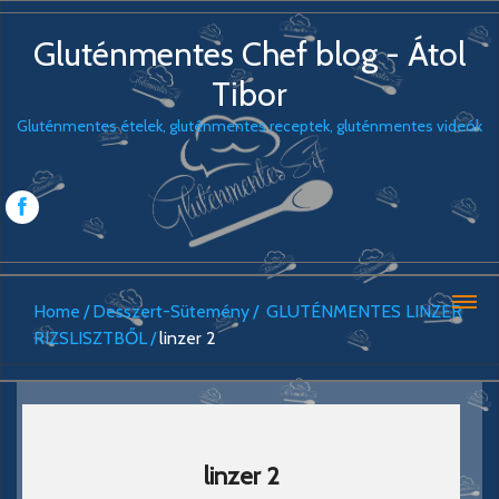
Gluténmentes Chef blog - Átol
Tibor
Gluténmentes ételek, gluténmentes receptek, gluténmentes videók
Home
Desszert-Sütemény
GLUTÉNMENTES LINZER
RIZSLISZTBŐL
linzer 2
linzer 2