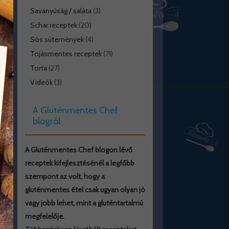
Savanyúság / saláta
(3)
Schar receptek
(20)
Sós sütemények
(4)
Tojásmentes receptek
(71)
Torta
(27)
Videók
(3)
A Gluténmentes Chef
blogról
A Gluténmentes Chef blogon lévő
receptek kifejlesztésénél a legfőbb
szempont az volt, hogy a
gluténmentes étel csak ugyan olyan jó
vagy jobb lehet, mint a gluténtartalmú
megfelelője.