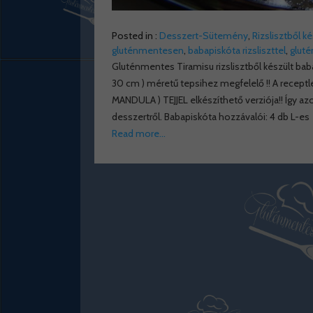
Posted in :
Desszert-Sütemény
,
Rizslisztből k
gluténmentesen
,
babapiskóta rizsliszttel
,
glut
Gluténmentes Tiramisu rizslisztből készült bab
30 cm ) méretű tepsihez megfelelő !! A recep
MANDULA ) TEJJEL elkészíthető verziója!! Így az
desszertről. Babapiskóta hozzávalói: 4 db L-es
Read more…