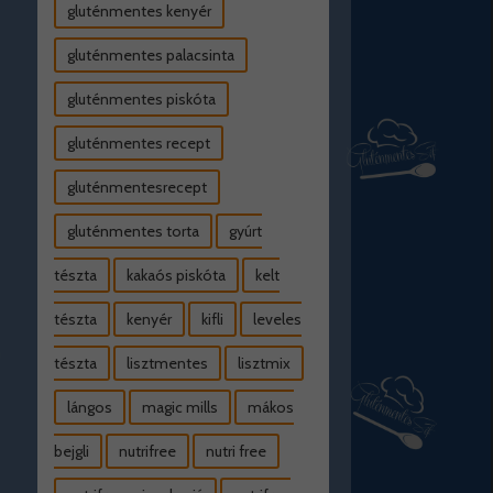
gluténmentes kenyér
gluténmentes palacsinta
gluténmentes piskóta
gluténmentes recept
gluténmentesrecept
gluténmentes torta
gyúrt
tészta
kakaós piskóta
kelt
tészta
kenyér
kifli
leveles
tészta
lisztmentes
lisztmix
lángos
magic mills
mákos
bejgli
nutrifree
nutri free