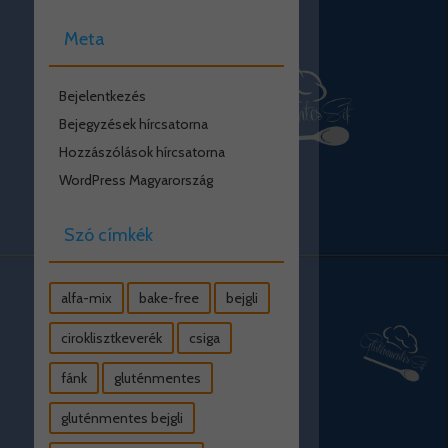
Meta
Bejelentkezés
Bejegyzések hírcsatorna
Hozzászólások hírcsatorna
WordPress Magyarország
Szó címkék
alfa-mix
bake-free
bejgli
ciroklisztkeverék
csiga
fánk
gluténmentes
gluténmentes bejgli