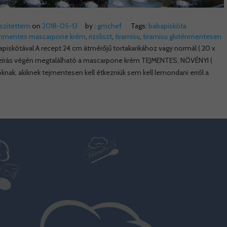
észítettem
on
2018-05-13
by :
gmchef
Tags:
babapiskóta
énmentes mascarpone krém
,
rizsliszt
,
tiramisu
,
tiramisu gluténmentesen
apiskótával A recept 24 cm átmérőjű tortakarikához vagy normál ( 20 x
tleírás végén megtalálható a mascarpone krém TEJMENTES, NÖVÉNYI (
oknak, akiknek tejmentesen kell étkezniük sem kell lemondani erről a