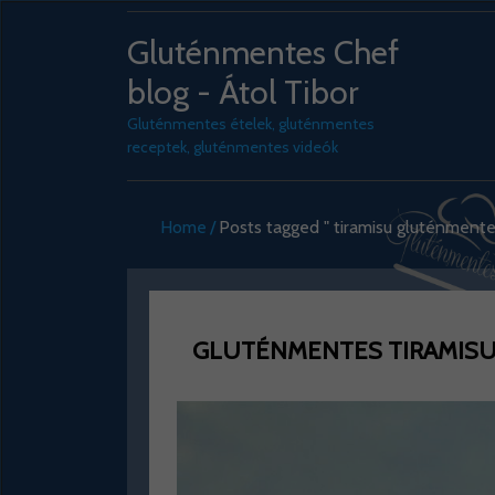
Gluténmentes Chef
blog - Átol Tibor
Gluténmentes ételek, gluténmentes
receptek, gluténmentes videók
Home
Posts tagged " tiramisu gluténment
GLUTÉNMENTES TIRAMISU 