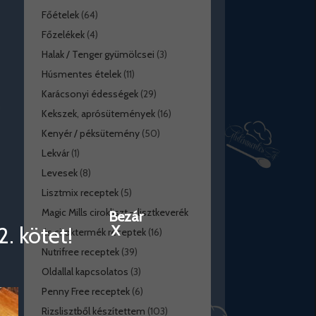
Főételek
(64)
Főzelékek
(4)
Halak / Tenger gyümölcsei
(3)
Húsmentes ételek
(11)
Karácsonyi édességek
(29)
Kekszek, aprósütemények
(16)
Kenyér / péksütemény
(50)
Lekvár
(1)
Levesek
(8)
Lisztmix receptek
(5)
Magic Mills cirokliszt – lisztkeverék
Bezár
. kötet!
X
és ciroktermék receptek
(16)
Nutrifree receptek
(39)
Oldallal kapcsolatos
(3)
Penny Free receptek
(6)
Rizslisztből készítettem
(103)