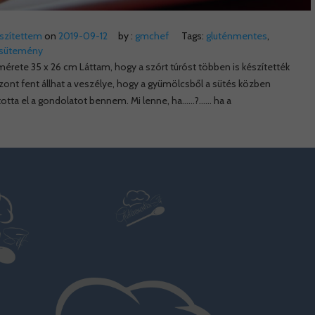
észítettem
on
2019-09-12
by :
gmchef
Tags:
gluténmentes
,
 sütemény
i mérete 35 x 26 cm Láttam, hogy a szórt túróst többen is készítették
ont fent állhat a veszélye, hogy a gyümölcsből a sütés közben
ndította el a gondolatot bennem. Mi lenne, ha……?…… ha a