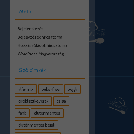
Meta
Bejelentkezés
Bejegyzések hírcsatorna
Hozzászólások hírcsatorna
WordPress Magyarország
Szó címkék
alfa-mix
bake-free
bejgli
ciroklisztkeverék
csiga
fánk
gluténmentes
gluténmentes bejgli