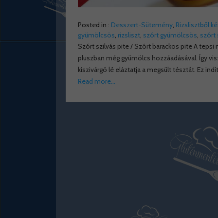
Posted in :
Desszert-Sütemény
,
Rizslisztből k
gyümölcsös
,
rizsliszt
,
szórt gyümölcsös
,
szórt
Szórt szilvás pite / Szórt barackos pite A teps
pluszban még gyümölcs hozzáadásával. Így visz
kiszivárgó lé eláztatja a megsült tésztát. Ez i
Read more…