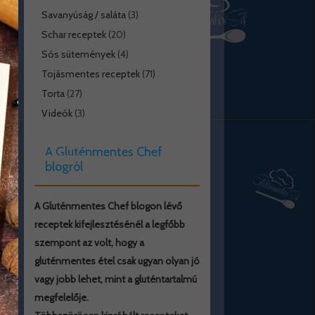
Savanyúság / saláta
(3)
Schar receptek
(20)
Sós sütemények
(4)
Tojásmentes receptek
(71)
Torta
(27)
Videók
(3)
A Gluténmentes Chef
blogról
A Gluténmentes Chef blogon lévő
receptek kifejlesztésénél a legfőbb
szempont az volt, hogy a
gluténmentes étel csak ugyan olyan jó
vagy jobb lehet, mint a gluténtartalmú
megfelelője.