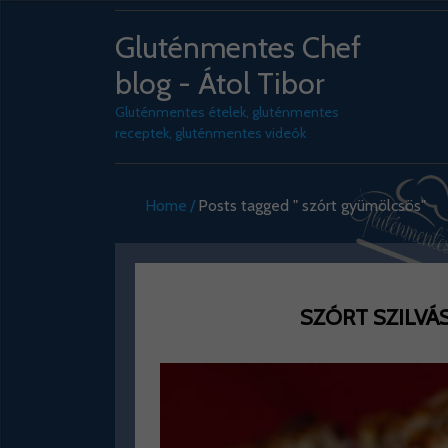
Gluténmentes Chef
blog - Átol Tibor
Gluténmentes ételek, gluténmentes
receptek, gluténmentes videók
Home
Posts tagged " szórt gyümölcsös"
SZÓRT SZILVÁS