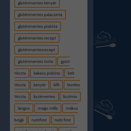
gluténmentes kenyér
gluténmentes palacsinta
gluténmentes piskóta
gluténmentes recept
gluténmentesrecept
gluténmentes torta
gyúrt
tészta
kakaós piskóta
kelt
tészta
kenyér
kifli
leveles
tészta
lisztmentes
lisztmix
lángos
magic mills
mákos
bejgli
nutrifree
nutri free