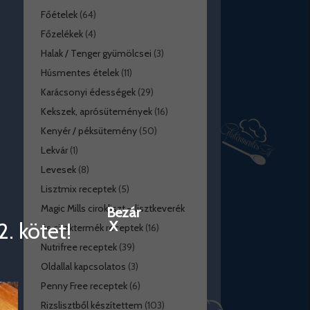
Főételek
(64)
Főzelékek
(4)
Halak / Tenger gyümölcsei
(3)
Húsmentes ételek
(11)
Karácsonyi édességek
(29)
Kekszek, aprósütemények
(16)
Kenyér / péksütemény
(50)
Lekvár
(1)
Levesek
(8)
Lisztmix receptek
(5)
Magic Mills cirokliszt – lisztkeverék
Bezár
. kötet!
X
és ciroktermék receptek
(16)
Nutrifree receptek
(39)
Oldallal kapcsolatos
(3)
Penny Free receptek
(6)
Rizslisztből készítettem
(103)