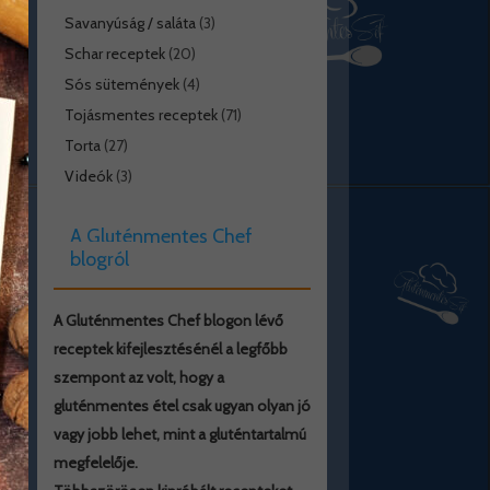
Savanyúság / saláta
(3)
Schar receptek
(20)
Sós sütemények
(4)
Tojásmentes receptek
(71)
Torta
(27)
Videók
(3)
A Gluténmentes Chef
blogról
A Gluténmentes Chef blogon lévő
receptek kifejlesztésénél a legfőbb
szempont az volt, hogy a
gluténmentes étel csak ugyan olyan jó
vagy jobb lehet, mint a gluténtartalmú
megfelelője.