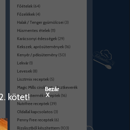
Főételek
(64)
Főzelékek
(4)
Halak / Tenger gyümölcsei
(3)
Húsmentes ételek
(11)
Karácsonyi édességek
(29)
Kekszek, aprósütemények
(16)
Kenyér / péksütemény
(50)
Lekvár
(1)
Levesek
(8)
Lisztmix receptek
(5)
Magic Mills cirokliszt – lisztkeverék
Bezár
. kötet!
X
és ciroktermék receptek
(16)
Nutrifree receptek
(39)
Oldallal kapcsolatos
(3)
Penny Free receptek
(6)
Rizslisztből készítettem
(103)