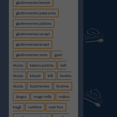
gluténmentes kenyér
gluténmentes palacsinta
gluténmentes piskóta
gluténmentes recept
gluténmentesrecept
gluténmentes torta
gyúrt
tészta
kakaós piskóta
kelt
tészta
kenyér
kifli
leveles
tészta
lisztmentes
lisztmix
lángos
magic mills
mákos
bejgli
nutrifree
nutri free