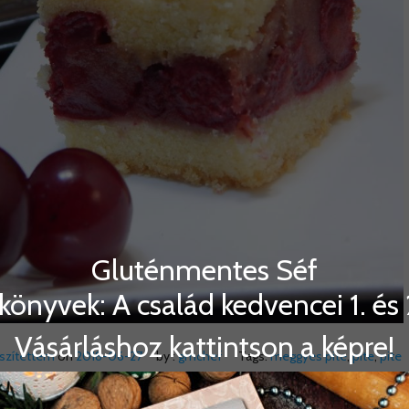
Gluténmentes Séf
könyvek: A család kedvencei 1. és 2
Vásárláshoz kattintson a képre!
észítettem
on
2018-06-27
by :
gmchef
Tags:
meggyes pite
,
pite
,
pite
t300 g vaj150 g cukor2 db L-es méretű tojás1 g utifűmaghéj( ha nem