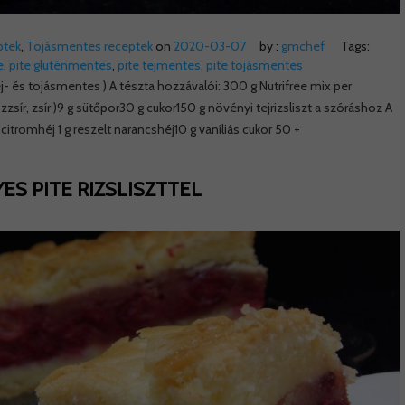
ptek
,
Tojásmentes receptek
on
2020-03-07
by :
gmchef
Tags:
e
,
pite gluténmentes
,
pite tejmentes
,
pite tojásmentes
j- és tojásmentes ) A tészta hozzávalói: 300 g Nutrifree mix per
zsír, zsír )9 g sütőpor30 g cukor150 g növényi tejrizsliszt a szóráshoz A
t citromhéj 1 g reszelt narancshéj10 g vaníliás cukor 50 +
ES PITE RIZSLISZTTEL