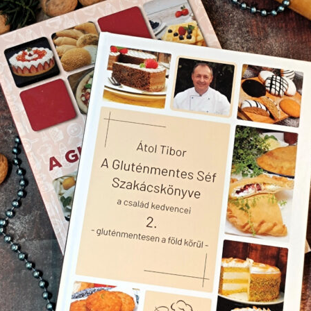
 elég lesz )10 g sütőpor +1 db tojás a kenéshez Töltelék:1 kg meggy150 g
vének megkötésére:50 g finomra darált reggelizőpehely, 50 g
SLISZTTEL, TÚRÓS ÉS KAPROS-TÚRÓS
TÖLTELÉKKEL