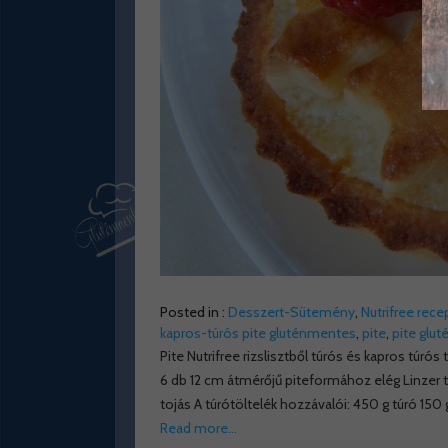
Posted in :
Desszert-Sütemény
,
Nutrifree rece
kapros-túrós pite gluténmentes
,
pite
,
pite glu
Pite Nutrifree rizslisztből túrós és kapros tú
6 db 12 cm átmérőjű piteformához elég Linzer tés
tojás A túrótöltelék hozzávalói: 450 g túró 150 g 
Read more…