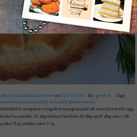
ptek
,
Rizslisztből készítettem
on
2017-05-20
by :
gmchef
Tags:
ténmentes
,
pite rizslisztből
,
túrós pite gluténmentes
rós töltelékkel A receptben megadott anyaghányad 1 db normál méretű vagy
zta hozzávalói: 30 dkg rizsliszt Nutrifree 20 dkg vaj 10 dkg cukor 1 db
cukor 15 g vaníliás cukor 1-1 g