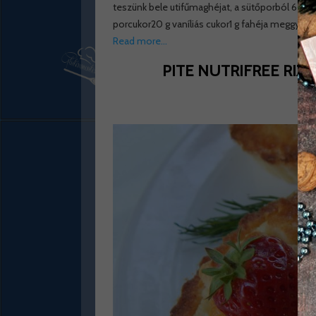
teszünk bele utifűmaghéjat, a sütőporból 6 g is
porcukor20 g vaníliás cukor1 g fahéja meggy le
Read more…
PITE NUTRIFREE RIZ