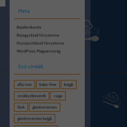
Meta
Bejelentkezés
Bejegyzések hírcsatorna
Hozzászólások hírcsatorna
WordPress Magyarország
Szó címkék
alfa-mix
bake-free
bejgli
ciroklisztkeverék
csiga
fánk
gluténmentes
gluténmentes bejgli