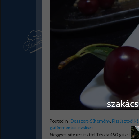
szakács
Posted in :
Desszert-Sütemény
,
Rizslisztből k
gluténmentes
,
rizsliszt
Meggyes pite rizsliszttel Tészta:450 g rizslisz