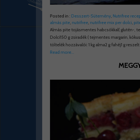
Posted in :
Desszert-Sütemény
,
Nutrifree rece
almás pite
,
nutrifree
,
nutrifree mix per dolci
,
pit
Almás pite tojásmentes habcsókkal( glutén-, te
Dolci150 g zsiradék ( tejmentes margarin, kókusz
töltelék hozzávalói: 1 kg alma2 g fahéj1 g reszel
Read more…
MEGGY