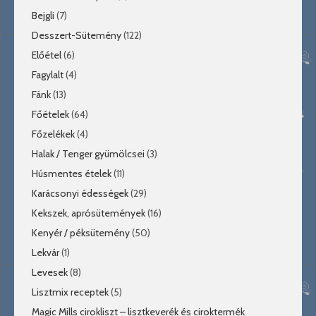
Bejgli
(7)
Desszert-Sütemény
(122)
Előétel
(6)
Fagylalt
(4)
Fánk
(13)
Főételek
(64)
Főzelékek
(4)
Halak / Tenger gyümölcsei
(3)
Húsmentes ételek
(11)
Karácsonyi édességek
(29)
Kekszek, aprósütemények
(16)
Kenyér / péksütemény
(50)
Lekvár
(1)
Levesek
(8)
Lisztmix receptek
(5)
Magic Mills cirokliszt – lisztkeverék és ciroktermék