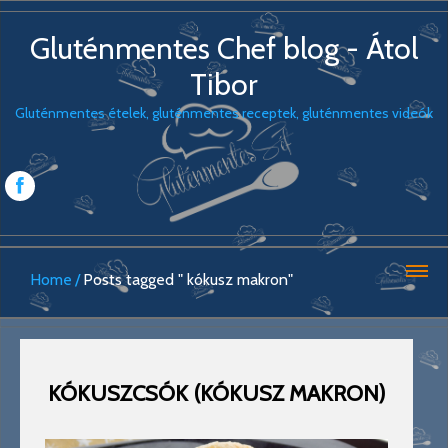
Gluténmentes Chef blog - Átol
Tibor
Gluténmentes ételek, gluténmentes receptek, gluténmentes videók
Home
Posts tagged " kókusz makron"
KÓKUSZCSÓK (KÓKUSZ MAKRON)