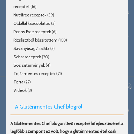
receptek
(16)
Nutrifree receptek
(39)
Oldallal kapcsolatos
(3)
Penny Free receptek
(6)
Rizslisztből készítettem
(103)
Savanyúság / saláta
(3)
Schar receptek
(20)
Sós sütemények
(4)
Tojásmentes receptek
(71)
Torta
(27)
Videók
(3)
A Gluténmentes Chef blogról
A Gluténmentes Chef blogon lévő receptek kifejlesztésénél a
legfőbb szempont az volt, hogy a gluténmentes étel csak