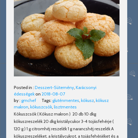
Posted in :
Desszert-Sütemény
,
Karácsonyi
édességek
on
2018-08-07
by :
gmchef
Tags:
gluténmentes
,
kókusz
,
kókusz
makron
,
kókuszcsók
,
lisztmentes
Kókuszcsók ( Kókusz makron ) 20 db 10 dkg
kókuszreszelék 20 dkg kristálycukor 3-4 tojásfehérje (
120 g ) 1 g citromhéj reszelék 1 g narancshéj reszelék A
kókuszreszeléket, a kristálycukrot, a tojásfehérjéket és a