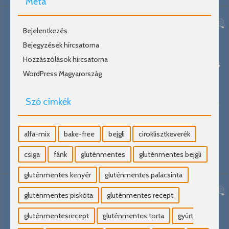
Meta
Bejelentkezés
Bejegyzések hírcsatorna
Hozzászólások hírcsatorna
WordPress Magyarország
Szó címkék
alfa-mix
bake-free
bejgli
ciroklisztkeverék
csiga
fánk
gluténmentes
gluténmentes bejgli
gluténmentes kenyér
gluténmentes palacsinta
gluténmentes piskóta
gluténmentes recept
gluténmentesrecept
gluténmentes torta
gyúrt