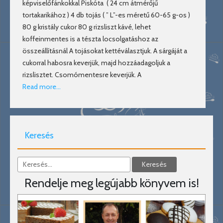
képviselőfánkokkal Piskóta ( 24 cm átmérőjű
tortakarikához ) 4 db tojás ( ” L”-es méretű 60-65 g-os )
80 g kristály cukor 80 g rizsliszt kávé, lehet
koffeinmentes is a tészta locsolgatáshoz az
összeállításnál A tojásokat kettéválasztjuk. A sárgáját a
cukorral habosra keverjük, majd hozzáadagoljuk a
rizslisztet. Csomómentesre keverjük. A
Read more…
Keresés
Rendelje meg legújabb könyvem is!