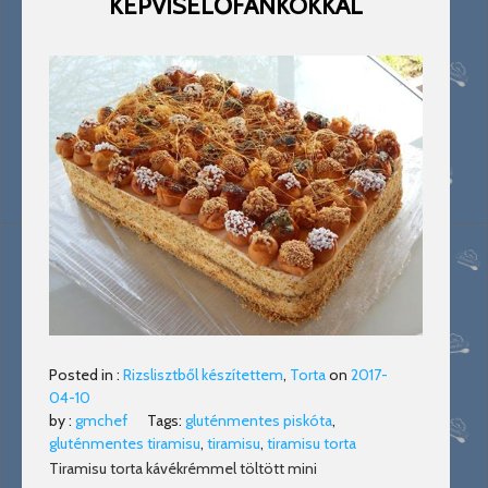
KÉPVISELŐFÁNKOKKAL
Posted in :
Rizslisztből készítettem
,
Torta
on
2017-
04-10
by :
gmchef
Tags:
gluténmentes piskóta
,
gluténmentes tiramisu
,
tiramisu
,
tiramisu torta
Tiramisu torta kávékrémmel töltött mini