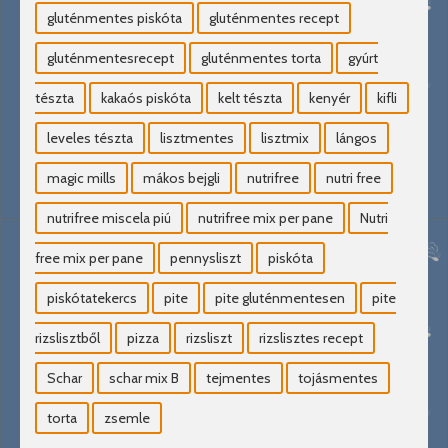
gluténmentes piskóta
gluténmentes recept
gluténmentesrecept
gluténmentes torta
gyúrt
tészta
kakaós piskóta
kelt tészta
kenyér
kifli
leveles tészta
lisztmentes
lisztmix
lángos
magic mills
mákos bejgli
nutrifree
nutri free
nutrifree miscela piú
nutrifree mix per pane
Nutri
free mix per pane
pennysliszt
piskóta
piskótatekercs
pite
pite gluténmentesen
pite
rizslisztből
pizza
rizsliszt
rizslisztes recept
Schar
schar mix B
tejmentes
tojásmentes
torta
zsemle