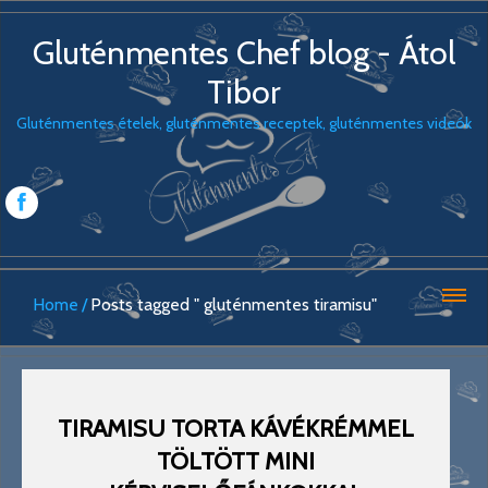
Gluténmentes Chef blog - Átol
Tibor
Gluténmentes ételek, gluténmentes receptek, gluténmentes videók
Home
Posts tagged " gluténmentes tiramisu"
TIRAMISU TORTA KÁVÉKRÉMMEL
TÖLTÖTT MINI