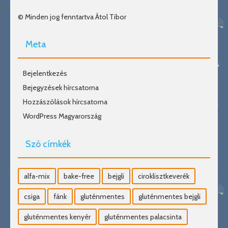
© Minden jog fenntartva Átol Tibor
Meta
Bejelentkezés
Bejegyzések hírcsatorna
Hozzászólások hírcsatorna
WordPress Magyarország
Szó címkék
alfa-mix
bake-free
bejgli
ciroklisztkeverék
csiga
fánk
gluténmentes
gluténmentes bejgli
gluténmentes kenyér
gluténmentes palacsinta