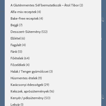
A Gluténmentes Séf bemutatkozik – Átol Tibor
(2)
Alfa-mix receptek
(4)
Bake-Free receptek
(4)
Bejgli
(7)
Desszert-Sütemény
(122)
Előétel
(6)
Fagylalt
(4)
Fánk
(13)
Főételek
(64)
Főzelékek
(4)
Halak / Tenger gyümölcsei
(3)
Húsmentes ételek
(11)
Karácsonyi édességek
(29)
Kekszek, aprósütemények
(16)
Kenyér / péksütemény
(50)
Lekvár
(1)