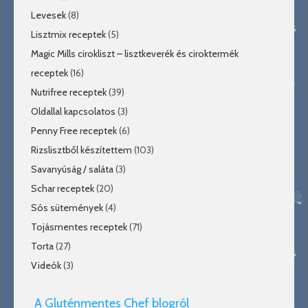
Levesek
(8)
Lisztmix receptek
(5)
Magic Mills cirokliszt – lisztkeverék és ciroktermék
receptek
(16)
Nutrifree receptek
(39)
Oldallal kapcsolatos
(3)
Penny Free receptek
(6)
Rizslisztből készítettem
(103)
Savanyúság / saláta
(3)
Schar receptek
(20)
Sós sütemények
(4)
Tojásmentes receptek
(71)
Torta
(27)
Videók
(3)
A Gluténmentes Chef blogról