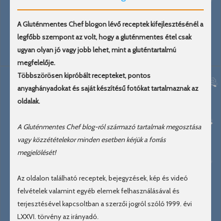
A Gluténmentes Chef blogon lévő receptek kifejlesztésénél a
legfőbb szempont az volt, hogy a gluténmentes étel csak
ugyan olyan jó vagy jobb lehet, mint a gluténtartalmú
megfelelője.
Többszörösen kipróbált recepteket, pontos
anyaghányadokat és saját készítésű fotókat tartalmaznak az
oldalak.
A Gluténmentes Chef blog-ról származó tartalmak megosztása
vagy közzétételekor minden esetben kérjük a forrás
megjelölését!
Az oldalon található receptek, bejegyzések, kép és videó
felvételek valamint egyéb elemek felhasználásával és
terjesztésével kapcsoltban a szerzői jogról szóló 1999. évi
LXXVI. törvény az irányadó.