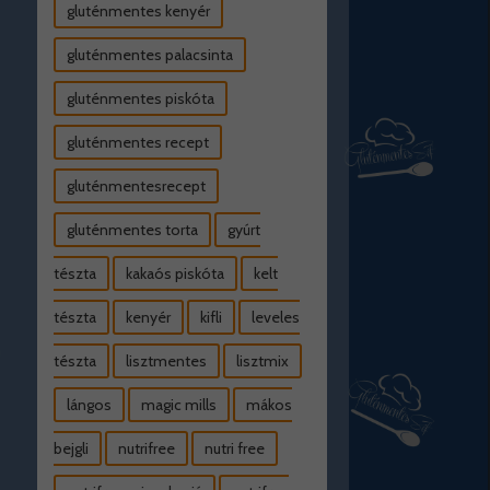
gluténmentes kenyér
gluténmentes palacsinta
gluténmentes piskóta
gluténmentes recept
gluténmentesrecept
gluténmentes torta
gyúrt
tészta
kakaós piskóta
kelt
tészta
kenyér
kifli
leveles
tészta
lisztmentes
lisztmix
lángos
magic mills
mákos
bejgli
nutrifree
nutri free