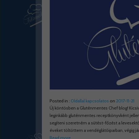
Posted in :
Oldallal kapcsolatos
on
2017-11-21
Új köntösben a Gluténmentes Chef blog! Kicsive
leginkább gluténmentes receptkönyvként jellem
segíteni szeretném a sütést-főzést a levesektől
éveket töltöttem a vendéglátóiparban, végig já
Read more…