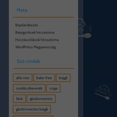
Meta
Bejelentkezés
Bejegyzések hírcsatorna
Hozzászólások hírcsatorna
WordPress Magyarország
Szó címkék
alfa-mix
bake-free
bejgli
ciroklisztkeverék
csiga
fánk
gluténmentes
gluténmentes bejgli