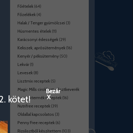
Főételek
(64)
Főzelékek
(4)
Halak / Tenger gyümölcsei
(3)
Húsmentes ételek
(11)
Karácsonyi édességek
(29)
Kekszek, aprósütemények
(16)
Kenyér / péksütemény
(50)
Lekvár
(1)
Levesek
(8)
Lisztmix receptek
(5)
Magic Mills cirokliszt – lisztkeverék
Bezár
. kötet!
X
és ciroktermék receptek
(16)
Nutrifree receptek
(39)
Oldallal kapcsolatos
(3)
Penny Free receptek
(6)
Rizslisztből készítettem
(103)