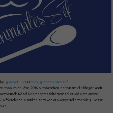
by :
gmchef
Tags:
blog
,
gluténmentes séf
l több, mint 1 éve, 2016 októberében indítottam el a blogot, amit
ezhetnék. Közel 100 receptet töltöttem fel ez idő alatt, amivel
, a főételeken, a sütiken, tortákon át a kenyértől a zsemléig. Hosszú
rva a