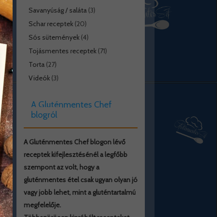
Savanyúság / saláta
(3)
Schar receptek
(20)
Sós sütemények
(4)
Tojásmentes receptek
(71)
Torta
(27)
Videók
(3)
A Gluténmentes Chef
blogról
A Gluténmentes Chef blogon lévő
receptek kifejlesztésénél a legfőbb
szempont az volt, hogy a
gluténmentes étel csak ugyan olyan jó
vagy jobb lehet, mint a gluténtartalmú
megfelelője.