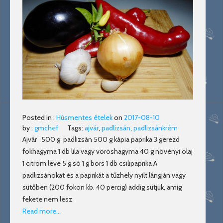
Posted in :
Húsmentes ételek
on
2017-08-10
by :
gmchef
Tags:
ajvár
,
padlizsán
,
padlizsánkrém
Ajvár 500 g padlizsán 500 g kápia paprika 3 gerezd
fokhagyma 1 db lila vagy vöröshagyma 40 g növényi olaj
1 citrom leve 5 g só 1 g bors 1 db csilipaprika A
padlizsánokat és a paprikát a tűzhely nyílt lángján vagy
sütőben (200 fokon kb. 40 percig) addig sütjük, amíg
fekete nem lesz
Read more…