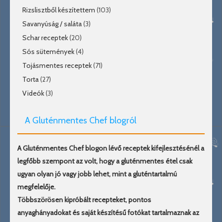
Rizslisztből készítettem
(103)
Savanyúság / saláta
(3)
Schar receptek
(20)
Sós sütemények
(4)
Tojásmentes receptek
(71)
Torta
(27)
Videók
(3)
A Gluténmentes Chef blogról
A Gluténmentes Chef blogon lévő receptek kifejlesztésénél a
legfőbb szempont az volt, hogy a gluténmentes étel csak
ugyan olyan jó vagy jobb lehet, mint a gluténtartalmú
megfelelője.
Többszörösen kipróbált recepteket, pontos
anyaghányadokat és saját készítésű fotókat tartalmaznak az