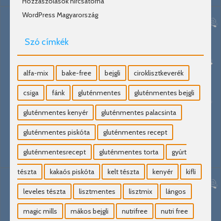
Hozzászólások hírcsatorna
WordPress Magyarország
Szó címkék
alfa-mix
bake-free
bejgli
ciroklisztkeverék
csiga
fánk
gluténmentes
gluténmentes bejgli
gluténmentes kenyér
gluténmentes palacsinta
gluténmentes piskóta
gluténmentes recept
gluténmentesrecept
gluténmentes torta
gyúrt
tészta
kakaós piskóta
kelt tészta
kenyér
kifli
leveles tészta
lisztmentes
lisztmix
lángos
magic mills
mákos bejgli
nutrifree
nutri free