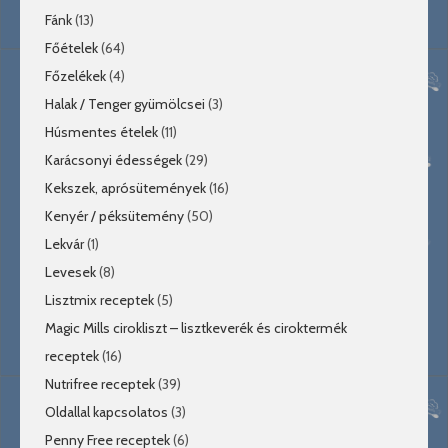
Fánk
(13)
Főételek
(64)
Főzelékek
(4)
Halak / Tenger gyümölcsei
(3)
Húsmentes ételek
(11)
Karácsonyi édességek
(29)
Kekszek, aprósütemények
(16)
Kenyér / péksütemény
(50)
Lekvár
(1)
Levesek
(8)
Lisztmix receptek
(5)
Magic Mills cirokliszt – lisztkeverék és ciroktermék
receptek
(16)
Nutrifree receptek
(39)
Oldallal kapcsolatos
(3)
Penny Free receptek
(6)