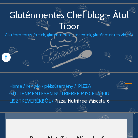
Gluténmentes Chef blog - Átol
Tibor
Gluténmentes ételek, gluténmentes receptek, gluténmentes videók
Home
Kenyér / péksütemény
PIZZA
GLUTÉNMENTESEN NUTRIFREE MISCELA PIÚ
LISZTKEVERÉKBŐL
Pizza-Nutrifree-Miscela-6