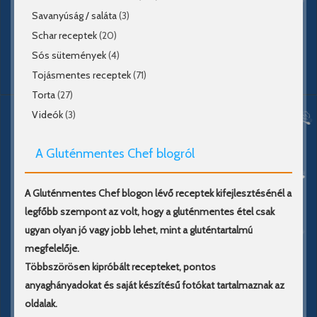
Savanyúság / saláta
(3)
Schar receptek
(20)
Sós sütemények
(4)
Tojásmentes receptek
(71)
Torta
(27)
Videók
(3)
A Gluténmentes Chef blogról
A Gluténmentes Chef blogon lévő receptek kifejlesztésénél a
legfőbb szempont az volt, hogy a gluténmentes étel csak
ugyan olyan jó vagy jobb lehet, mint a gluténtartalmú
megfelelője.
Többszörösen kipróbált recepteket, pontos
anyaghányadokat és saját készítésű fotókat tartalmaznak az
oldalak.