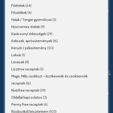
Főételek
(64)
Főzelékek
(4)
Halak / Tenger gyümölcsei
(3)
Húsmentes ételek
(11)
Karácsonyi édességek
(29)
Kekszek, aprósütemények
(16)
Kenyér / péksütemény
(50)
Lekvár
(1)
Levesek
(8)
Lisztmix receptek
(5)
Magic Mills cirokliszt – lisztkeverék és ciroktermék
receptek
(16)
Nutrifree receptek
(39)
Oldallal kapcsolatos
(3)
Penny Free receptek
(6)
Rizslisztből készítettem
(103)