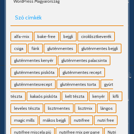
WordPress Magyarország
Szó címkék
alfa-mix
bake-free
bejgli
ciroklisztkeverék
csiga
fánk
gluténmentes
gluténmentes bejgli
gluténmentes kenyér
gluténmentes palacsinta
gluténmentes piskóta
gluténmentes recept
gluténmentesrecept
gluténmentes torta
gyúrt
tészta
kakaós piskóta
kelt tészta
kenyér
kifli
leveles tészta
lisztmentes
lisztmix
lángos
magic mills
mákos bejgli
nutrifree
nutri free
nutrifree miscela piú
nutrifree mix per pane
Nutri