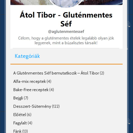
Kategóriák
A Gluténmentes Séf bemutatkozik – Átol Tibor
(2)
Alfa-mix receptek
(4)
Bake-Free receptek
(4)
Bejgli
(7)
Desszert-Sütemény
(122)
Előétel
(6)
Fagylalt
(4)
Fánk
(13)