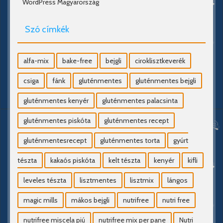
WordPress Magyarország
Szó címkék
alfa-mix
bake-free
bejgli
ciroklisztkeverék
csiga
fánk
gluténmentes
gluténmentes bejgli
gluténmentes kenyér
gluténmentes palacsinta
gluténmentes piskóta
gluténmentes recept
gluténmentesrecept
gluténmentes torta
gyúrt
tészta
kakaós piskóta
kelt tészta
kenyér
kifli
leveles tészta
lisztmentes
lisztmix
lángos
magic mills
mákos bejgli
nutrifree
nutri free
nutrifree miscela piú
nutrifree mix per pane
Nutri