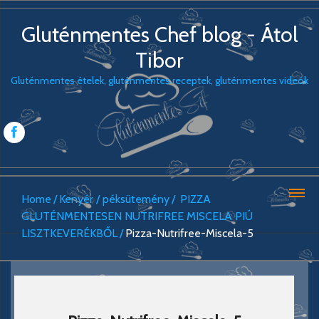
Gluténmentes Chef blog - Átol
Tibor
Gluténmentes ételek, gluténmentes receptek, gluténmentes videók
Home
Kenyér / péksütemény
PIZZA
GLUTÉNMENTESEN NUTRIFREE MISCELA PIÚ
LISZTKEVERÉKBŐL
Pizza-Nutrifree-Miscela-5