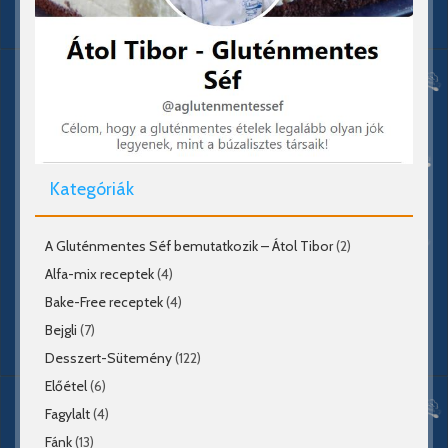
Kategóriák
A Gluténmentes Séf bemutatkozik – Átol Tibor
(2)
Alfa-mix receptek
(4)
Bake-Free receptek
(4)
Bejgli
(7)
Desszert-Sütemény
(122)
Előétel
(6)
Fagylalt
(4)
Fánk
(13)