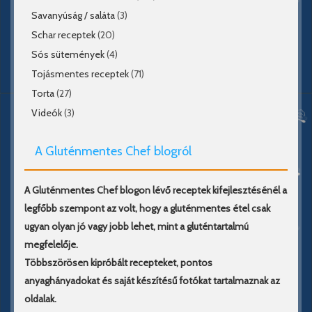
Savanyúság / saláta
(3)
Schar receptek
(20)
Sós sütemények
(4)
Tojásmentes receptek
(71)
Torta
(27)
Videók
(3)
A Gluténmentes Chef blogról
A Gluténmentes Chef blogon lévő receptek kifejlesztésénél a
legfőbb szempont az volt, hogy a gluténmentes étel csak
ugyan olyan jó vagy jobb lehet, mint a gluténtartalmú
megfelelője.
Többszörösen kipróbált recepteket, pontos
anyaghányadokat és saját készítésű fotókat tartalmaznak az
oldalak.