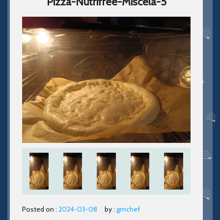
Pizza-Nutrifree-Miscela-5
Posted on :
2024-03-08
by :
gmchef