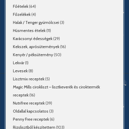
Főételek
(64)
Főzelékek
(4)
Halak / Tenger gyümölcsei
(3)
Húsmentes ételek
(11)
Karácsonyi édességek
(29)
Kekszek, aprósütemények
(16)
Kenyér / péksütemény
(50)
Lekvár
(1)
Levesek
(8)
Lisztmix receptek
(5)
Magic Mills cirokliszt – lisztkeverék és ciroktermék
receptek
(16)
Nutrifree receptek
(39)
Oldallal kapcsolatos
(3)
Penny Free receptek
(6)
Rizslisztből készítettem
(103)