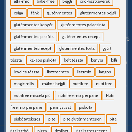
alfa-mix
bake-free
bejgli
ciroklisztkeverék
csiga
fánk
gluténmentes
gluténmentes bejgli
gluténmentes kenyér
gluténmentes palacsinta
gluténmentes piskóta
gluténmentes recept
gluténmentesrecept
gluténmentes torta
gyúrt
tészta
kakaós piskóta
kelt tészta
kenyér
kifli
leveles tészta
lisztmentes
lisztmix
lángos
magic mills
mákos bejgli
nutrifree
nutri free
nutrifree miscela piú
nutrifree mix per pane
Nutri
free mix per pane
pennysliszt
piskóta
piskótatekercs
pite
pite gluténmentesen
pite
rizslisztből
pizza
rizsliszt
rizslisztes recept