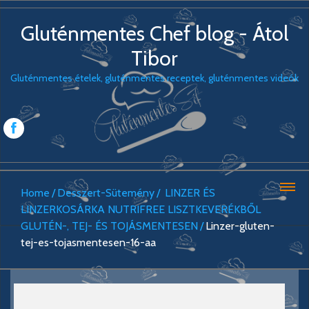
Gluténmentes Chef blog - Átol
Tibor
Gluténmentes ételek, gluténmentes receptek, gluténmentes videók
Home
Desszert-Sütemény
LINZER ÉS
LINZERKOSÁRKA NUTRIFREE LISZTKEVERÉKBŐL
GLUTÉN-, TEJ- ÉS TOJÁSMENTESEN
Linzer-gluten-
tej-es-tojasmentesen-16-aa