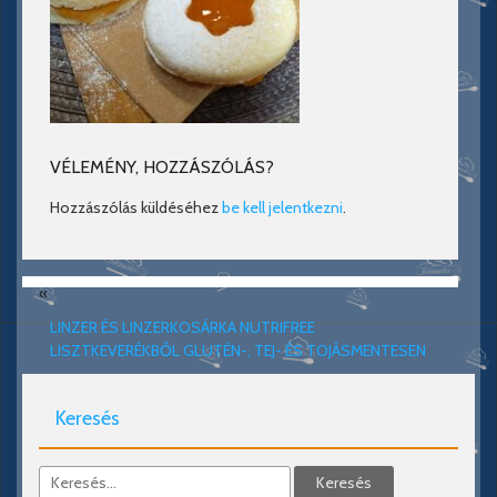
VÉLEMÉNY, HOZZÁSZÓLÁS?
Hozzászólás küldéséhez
be kell jelentkezni
.
«
LINZER ÉS LINZERKOSÁRKA NUTRIFREE
LISZTKEVERÉKBŐL GLUTÉN-, TEJ- ÉS TOJÁSMENTESEN
Keresés