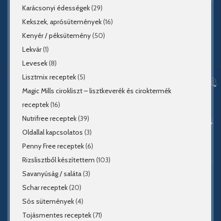
Karácsonyi édességek
(29)
Kekszek, aprósütemények
(16)
Kenyér / péksütemény
(50)
Lekvár
(1)
Levesek
(8)
Lisztmix receptek
(5)
Magic Mills cirokliszt – lisztkeverék és ciroktermék
receptek
(16)
Nutrifree receptek
(39)
Oldallal kapcsolatos
(3)
Penny Free receptek
(6)
Rizslisztből készítettem
(103)
Savanyúság / saláta
(3)
Schar receptek
(20)
Sós sütemények
(4)
Tojásmentes receptek
(71)